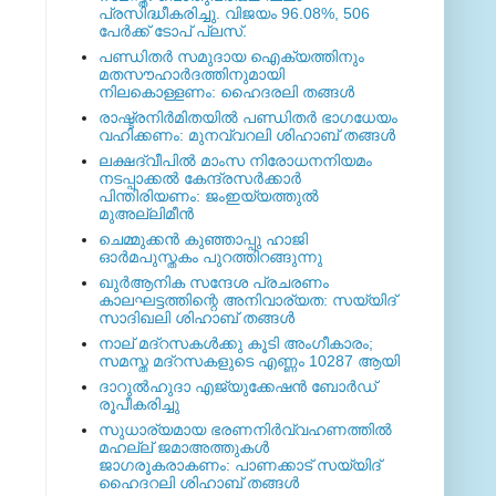
പ്രസിദ്ധീകരിച്ചു. വിജയം 96.08%, 506
പേര്‍ക്ക് ടോപ് പ്ലസ്.
പണ്ഡിതര്‍ സമുദായ ഐക്യത്തിനും
മതസൗഹാര്‍ദത്തിനുമായി
നിലകൊള്ളണം: ഹൈദരലി തങ്ങള്‍
രാഷ്ട്രനിര്‍മിതയില്‍ പണ്ഡിതര്‍ ഭാഗധേയം
വഹിക്കണം: മുനവ്വറലി ശിഹാബ് തങ്ങള്‍
ലക്ഷദ്വീപില്‍ മാംസ നിരോധനനിയമം
നടപ്പാക്കല്‍ കേന്ദ്രസര്‍ക്കാര്‍
പിന്തിരിയണം: ജംഇയ്യത്തുല്‍
മുഅല്ലിമീന്‍
ചെമ്മുക്കന്‍ കുഞ്ഞാപ്പു ഹാജി
ഓര്‍മപുസ്തകം പുറത്തിറങ്ങുന്നു
ഖുര്‍ആനിക സന്ദേശ പ്രചരണം
കാലഘട്ടത്തിന്റെ അനിവാര്യത: സയ്യിദ്
സാദിഖലി ശിഹാബ് തങ്ങള്‍
നാല് മദ്‌റസകള്‍ക്കു കൂടി അംഗീകാരം;
സമസ്ത മദ്‌റസകളുടെ എണ്ണം 10287 ആയി
ദാറുല്‍ഹുദാ എജ്യുക്കേഷന്‍ ബോര്‍ഡ്
രൂപീകരിച്ചു
സുധാര്യമായ ഭരണനിര്‍വ്വഹണത്തില്‍
മഹല്ല് ജമാഅത്തുകള്‍
ജാഗരൂകരാകണം: പാണക്കാട് സയ്യിദ്
ഹൈദറലി ശിഹാബ് തങ്ങള്‍