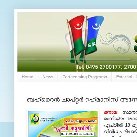
Home
News
Forthcoming Programs
External L
ബഹ്‌റൈന്‍ ചാപ്‌റ്റര്‍ റഹ്‌മാനീസ്‌
മനാമ:
സമന്വ
മാനിയ്യ അറബി
ഏപ്രില്‍ 18 മു
വിവിധ പരിപാട