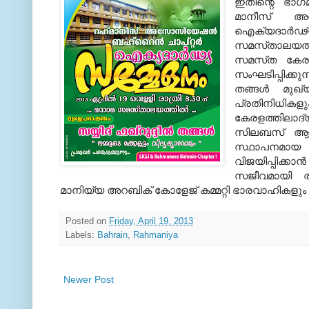
ഇതിന്റെ ഭാഗമ
മാനീസ്‌ അസോ
ഐക്യദാര്‍ഢ്
സമസ്‌താലയത്തി
സമസ്‌ത കേരള
സംഘടിപ്പിക്കു
തങ്ങള്‍ മു
പ്രതിനിധികള
കേരളത്തിലാദ്
സിലബസ്‌ ആവിഷ
സ്ഥാപനമായ 
വിജയിപ്പിക്കാന
സജീവമായി രം
മാനിയ്യ അറബിക്‌ കോളേജ്‌ കമ്മറ്റി ഭാരവാഹികളു
Posted on
Friday, April 19, 2013
Labels:
Bahrain
,
Rahmaniya
Newer Post