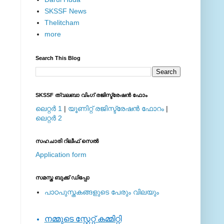
SKSSF News
Thelitcham
more
Search This Blog
SKSSF ത്വലബാ വിംഗ് രജിസ്ട്രേഷന്‍ ഫോം
ലെറ്റര്‍ 1
|
യൂണിറ്റ് രജിസ്ട്രേഷന്‍ ഫോറം
|
ലെറ്റര്‍ 2
സഹചാരി റിലീഫ് സെല്‍
Application form
സമസ്ത ബുക്ക് ഡിപ്പോ
പാഠപുസ്തകങ്ങളുടെ പേരും വിലയും
നമ്മുടെ സ്റ്റേറ്റ് കമ്മിറ്റി