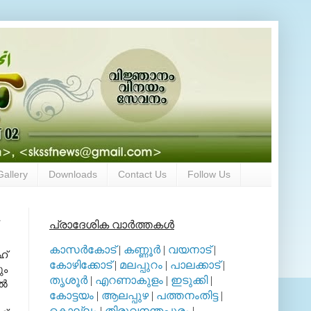
Gallery
Downloads
Contact Us
Follow Us
പ്രാദേശിക വാര്‍ത്തകള്‍
കാസര്‍കോട്
|
കണ്ണൂര്‍
|
വയനാട്
|
്‌
കോഴിക്കോട്
|
മലപ്പുറം
|
പാലക്കാട്
|
ും
തൃശൂര്‍
|
എറണാകുളം
|
ഇടുക്കി
|
്‍
കോട്ടയം
|
ആലപ്പുഴ
|
പത്തനംതിട്ട
|
കൊല്ലം
|
തിരുവനന്തപുരം
|