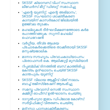
SKSSF ക്യാമ്പസ് വിംഗ് സംസ്ഥാന
ലീഡേർസ് മീറ്റ് 'ഡിബറ്റ്' സമാപിച്ചു
'എന്റെ യൂണിറ്റ്, എന്റെ അഭിമാനം';
SKSSF സംഘടനാ ശാക്തീകരണ
കാമ്പയിന് കാസര്‍കോട് ജില്ലയില്‍
ഉജ്ജ്വല തുടക്കം
മഹല്ലുകള്‍ ദീര്‍ഘവീക്ഷണത്തോടെ കര്‍മ
രംഗത്തിറങ്ങുക: സുന്നി മഹല്ല്
ഫെഡറേഷന്‍
വര്‍ഗ്ഗീയ, തീവ്ര ആശയ
പ്രചാരകര്‍ക്കെതിരെ താക്കീതായി SKSSF
മനുഷ്യജാലിക
മാനവ സൗഹൃദം പ്രവാചകാധ്യാപനം:
പ്രൊഫസർ കെ. ആലിക്കുട്ടി മുസ്ലിയാർ
റിപ്പബ്ലിക് ദിനത്തില്‍ ബസ് കാത്തിരിപ്പു
കേന്ദ്രം ഉദ്ഘാടനം ചെയ്ത്‌ SKSSF
കാന്തപുരം യൂണിറ്റ്
SKSSF വിഖായ ആക്റ്റീവ് വിങ് നാലാം
ബാച്ച് രജിസ്‌ട്രേഷന് ആരംഭിച്ചു
സമസ്ത പ്രവാസി സെല്‍ സംസ്ഥാന
കമ്മിറ്റി ഓഫീസ് ഉല്‍ഘാടനം ചെയ്തു
ദാറുല്‍ഹുദാ ഇമാം ഡിപ്ലോമ കോഴ്‌സ്:
സര്‍ട്ടിഫിക്കറ്റ് വിതരണം ചെയ്തു
മദ്‌റസാ പഠനശാക്തീകരണം;