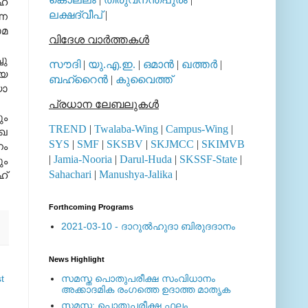
്‌
ലക്ഷദ്വീപ്
|
്ന
ാമ
വിദേശ വാര്‍ത്തകള്‍
ചു
സൗദി
|
യു.എ.ഇ.
|
ഒമാന്‍
|
ഖത്തര്‍
|
ോയ
ബഹ്റൈന്‍
|
കുവൈത്ത്
യാ
പ്രധാന ലേബലുകള്‍
ും
TREND
|
Twalaba-Wing
|
Campus-Wing
|
ുഖ
SYS
|
SMF
|
SKSBV
|
SKJMCC
|
SKIMVB
നം
|
Jamia-Nooria
|
Darul-Huda
|
SKSSF-State
|
ും
Sahachari
|
Manushya-Jalika
|
്‌
Forthcoming Programs
2021-03-10 - ദാറുല്‍ഹുദാ ബിരുദദാനം
News Highlight
t
സമസ്ത പൊതുപരീക്ഷ സംവിധാനം
അക്കാദമിക രംഗത്തെ ഉദാത്ത മാതൃക
സമസ്ത: പൊതുപരീക്ഷ ഫലം