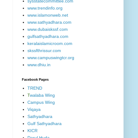
sysstatecommittee.com
www.trendinfo.org
www.islamonweb.net
www.sathyadhara.com
www.dubaiskssf.com
gulfsathyadhara.com
keralaislamicroom.com
skssfthrissur.com
www.campuswingtcr.org
www.dhiu.in
Facebook Pages
TREND
T
walaba Wing
Campus Wing
Viqaya
Sathyadhara
Gulf Sathyadhara
KICR
Darul Huda