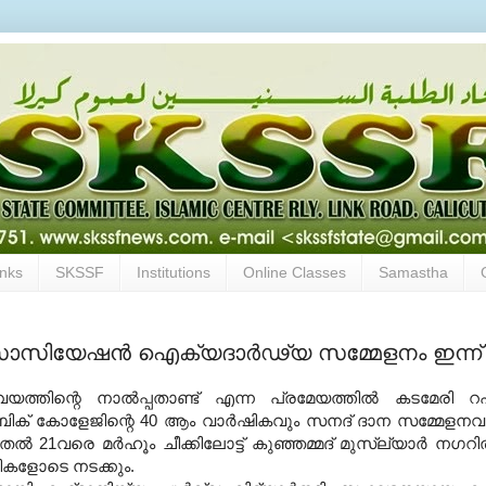
inks
SKSSF
Institutions
Online Classes
Samastha
 അസോസിയേഷന്‍ ഐക്യദാര്‍ഢ്യ സമ്മേളനം ഇന്ന്‌
യത്തിന്റെ നാല്‍പ്പതാണ്ട്‌ എന്ന പ്രമേയത്തില്‍ കടമേരി റഹ
ക്‌ കോളേജിന്റെ 40 ആം വാര്‍ഷികവും സനദ്‌ ദാന സമ്മേളനവ
തല്‍ 21വരെ മര്‍ഹൂം ചീക്കിലോട്ട്‌ കുഞ്ഞമ്മദ്‌ മുസ്ല്യാര്‍ നഗറില
ികളോടെ നടക്കും.