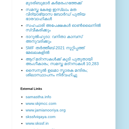
മുദരിബുമാര്‍ കര്‍മരംഗത്തേക്ക്
സമസ്ത കേരള ഇസ്ലാം മത
വിദ്യാഭ്യാസ ബോര്‍ഡ് പുതിയ
ഭാരവാഹികള്‍
സഹചാരി അപേക്ഷകൾ ഓൺലൈനിൽ
സ്വീകരിക്കും
ദാറുല്‍ഹുദാ: വനിതാ കാമ്പസ്
അനുവദിക്കും
SMF തര്‍ത്തീബ്-2021 നൂറ്റിപ്പത്ത്
മേഖലകളില്‍
ആറ് മദ്റസകള്‍ക്ക് കൂടി പുതുതായി
അംഗീകാരം; സമസ്ത മദ്റസകള്‍ 10,283
സൈനുല്‍ ഉലമാ സ്മാരക മന്ദിരം;
ശിലാസ്ഥാപനം നിര്‍വഹിച്ചു
External ‎Links
samastha.info
www.skjmcc.com
www.jamianooriya.org
skssfviqaya.com
www.skssf.in