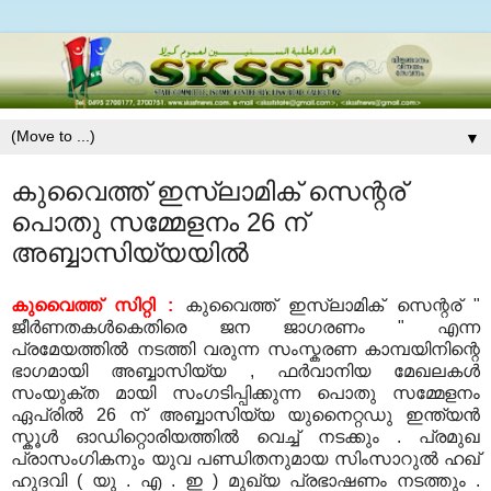
▼
കുവൈത്ത് ഇസ്ലാമിക്‌ സെന്റര്
പൊതു സമ്മേളനം 26 ന്
അബ്ബാസിയ്യയിൽ
കുവൈത്ത് സിറ്റി :
കുവൈത്ത് ഇസ്ലാമിക്‌ സെന്റര് "
ജീർണതകൾകെതിരെ ജന ജാഗരണം " എന്ന
പ്രമേയത്തിൽ നടത്തി വരുന്ന സംസ്കരണ കാമ്പയിനിന്റെ
ഭാഗമായി അബ്ബാസിയ്യ , ഫർവാനിയ മേഖലകൾ
സംയുക്ത മായി സംഗടിപ്പിക്കുന്ന പൊതു സമ്മേളനം
ഏപ്രിൽ 26 ന് അബ്ബാസിയ്യ യുനൈറ്റഡു ഇന്ത്യൻ
സ്കൂൾ ഓഡിറ്റൊരിയത്തിൽ വെച്ച് നടക്കും . പ്രമുഖ
പ്രാസംഗികനും യുവ പണ്ഡിതനുമായ സിംസാറുൽ ഹഖ്
ഹുദവി ( യു . എ . ഇ ) മുഖ്യ പ്രഭാഷണം നടത്തും .