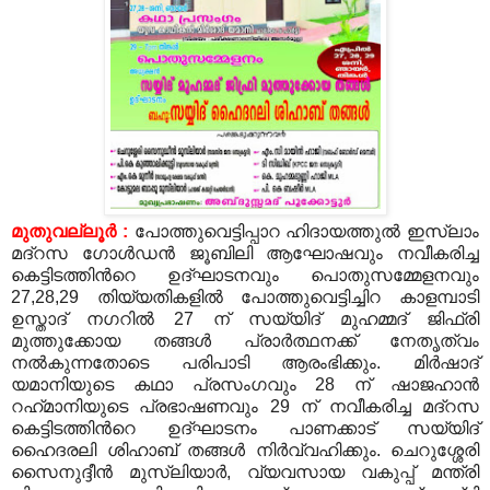
മുതുവല്ലൂര്‍
:
പോത്തുവെട്ടിപ്പാറ ഹിദായത്തുല്‍ ഇസ്‍ലാം
മദ്റസ ഗോള്‍ഡന്‍ ജൂബിലി ആഘോഷവും നവീകരിച്ച
കെട്ടിടത്തിന്‍റെ ഉദ്ഘാടനവും പൊതുസമ്മേളനവും
27,28,29
തിയ്യതികളില്‍ പോത്തുവെട്ടിച്ചിറ കാളമ്പാടി
ഉസ്താദ് നഗറില്‍
27
ന് സയ്യിദ് മുഹമ്മദ് ജിഫ്രി
മുത്തുക്കോയ തങ്ങള്‍ പ്രാര്‍ത്ഥനക്ക് നേതൃത്വം
നല്‍കുന്നതോടെ പരിപാടി ആരംഭിക്കും
.
മിര്‍ഷാദ്
യമാനിയുടെ കഥാ പ്രസംഗവും
28
ന് ഷാജഹാന്‍
റഹ്‍മാനിയുടെ പ്രഭാഷണവും
29
ന് നവീകരിച്ച മദ്റസ
കെട്ടിടത്തിന്‍റെ ഉദ്ഘാടനം പാണക്കാട് സയ്യിദ്
ഹൈദരലി ശിഹാബ് തങ്ങള്‍ നിര്‍വ്വഹിക്കും
.
ചെറുശ്ശേരി
സൈനുദ്ദീന്‍ മുസ്‍ലിയാര്‍
,
വ്യവസായ വകുപ്പ് മന്ത്രി