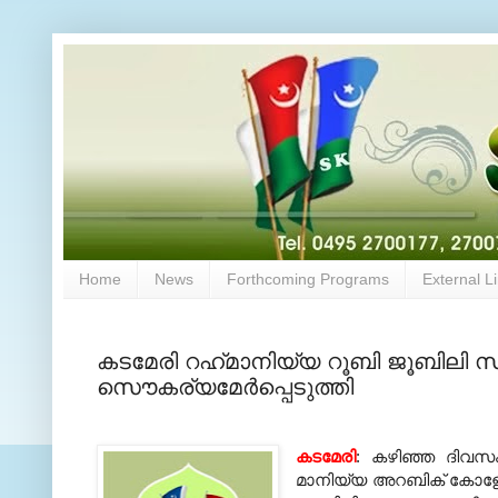
Home
News
Forthcoming Programs
External L
കടമേരി റഹ്‌മാനിയ്യ റൂബി ജൂബിലി
സൌകര്യമേര്‍പ്പെടുത്തി
കടമേരി
: കഴിഞ്ഞ ദിവസം
മാനിയ്യ അറബിക്‌ കോളേജ