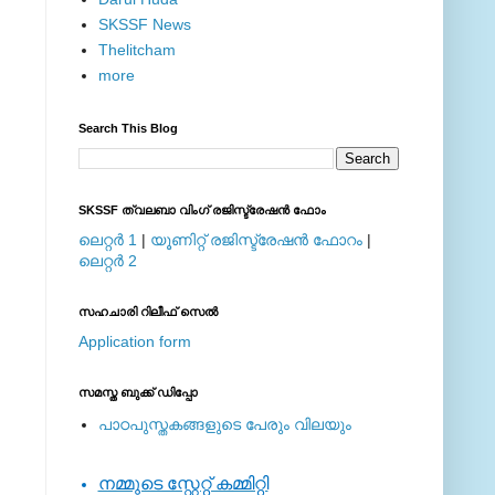
SKSSF News
Thelitcham
more
Search This Blog
SKSSF ത്വലബാ വിംഗ് രജിസ്ട്രേഷന്‍ ഫോം
ലെറ്റര്‍ 1
|
യൂണിറ്റ് രജിസ്ട്രേഷന്‍ ഫോറം
|
ലെറ്റര്‍ 2
സഹചാരി റിലീഫ് സെല്‍
Application form
സമസ്ത ബുക്ക് ഡിപ്പോ
പാഠപുസ്തകങ്ങളുടെ പേരും വിലയും
നമ്മുടെ സ്റ്റേറ്റ് കമ്മിറ്റി