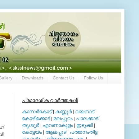
Gallery
Downloads
Contact Us
Follow Us
പ്രാദേശിക വാര്‍ത്തകള്‍
കാസര്‍കോട്
|
കണ്ണൂര്‍
|
വയനാട്
|
കോഴിക്കോട്
|
മലപ്പുറം
|
പാലക്കാട്
|
തൃശൂര്‍
|
എറണാകുളം
|
ഇടുക്കി
|
്‌
കോട്ടയം
|
ആലപ്പുഴ
|
പത്തനംതിട്ട
|
ബി
കൊല്ലം
|
തിരുവനന്തപുരം
|