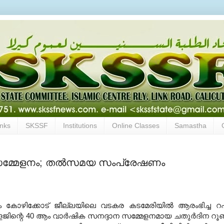
inks
SKSSF
Institutions
Online Classes
Samastha
 സമ്മേളനം; തല്‍സമയ സംപ്രേഷണം
 കോഴിക്കോട്‌ ജീല്ലയിലെ വടകര കടമേരിയില്‍ ആരംഭിച്ച റഹ
ിന്റെ 40 ആം വാര്‍ഷിക സനദ്ദാന സമ്മേളനമായ ചതുര്‍ദിന റൂ