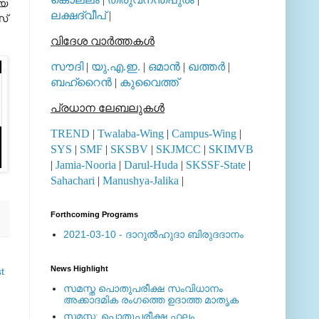
മയ
ലക്ഷദ്വീപ്
|
്‌
വിദേശ വാര്‍ത്തകള്‍
സൗദി
|
യു.എ.ഇ.
|
ഒമാന്‍
|
ഖത്തര്‍
|
ബഹ്റൈന്‍
|
കുവൈത്ത്
പ്രധാന ലേബലുകള്‍
TREND
|
Twalaba-Wing
|
Campus-Wing
|
SYS
|
SMF
|
SKSBV
|
SKJMCC
|
SKIMVB
|
Jamia-Nooria
|
Darul-Huda
|
SKSSF-State
|
Sahachari
|
Manushya-Jalika
|
Forthcoming Programs
2021-03-10 - ദാറുല്‍ഹുദാ ബിരുദദാനം
News Highlight
t
സമസ്ത പൊതുപരീക്ഷ സംവിധാനം
അക്കാദമിക രംഗത്തെ ഉദാത്ത മാതൃക
സമസ്ത: പൊതുപരീക്ഷ ഫലം