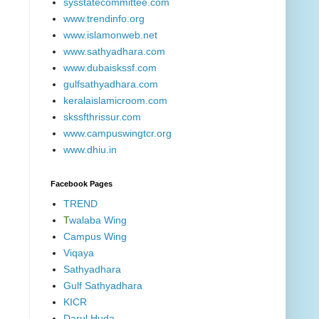
sysstatecommittee.com
www.trendinfo.org
www.islamonweb.net
www.sathyadhara.com
www.dubaiskssf.com
gulfsathyadhara.com
keralaislamicroom.com
skssfthrissur.com
www.campuswingtcr.org
www.dhiu.in
Facebook Pages
TREND
T
walaba Wing
Campus Wing
Viqaya
Sathyadhara
Gulf Sathyadhara
KICR
Darul Huda