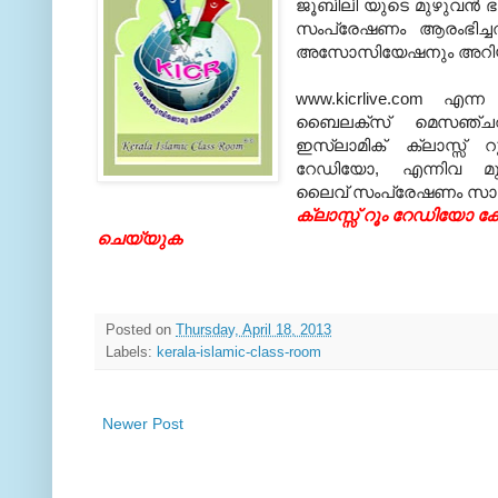
ജൂബിലി യുടെ മുഴുവന്‍ 
സംപ്രേഷണം ആരംഭിച്ചതാ
അസോസിയേഷനും അറിയിച
www.kicrlive.com എന്ന
ബൈലക്‌സ്‌ മെസഞ്ചറില
ഇസ്ലാമിക്‌ ക്ലാസ്സ്‌ 
റേഡിയോ, എന്നിവ മു
ലൈവ്‌ സംപ്രേഷണം സാധ്യമ
ക്ലാസ്സ്‌ റൂം റേഡിയോ ക
ചെയ്യുക
Posted on
Thursday, April 18, 2013
Labels:
kerala-islamic-class-room
Newer Post