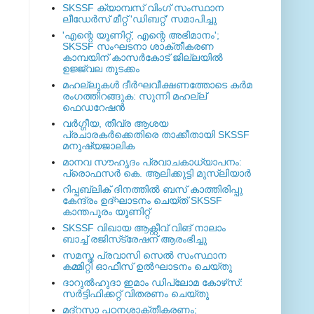
SKSSF ക്യാമ്പസ് വിംഗ് സംസ്ഥാന
ലീഡേർസ് മീറ്റ് 'ഡിബറ്റ്' സമാപിച്ചു
'എന്റെ യൂണിറ്റ്, എന്റെ അഭിമാനം';
SKSSF സംഘടനാ ശാക്തീകരണ
കാമ്പയിന് കാസര്‍കോട് ജില്ലയില്‍
ഉജ്ജ്വല തുടക്കം
മഹല്ലുകള്‍ ദീര്‍ഘവീക്ഷണത്തോടെ കര്‍മ
രംഗത്തിറങ്ങുക: സുന്നി മഹല്ല്
ഫെഡറേഷന്‍
വര്‍ഗ്ഗീയ, തീവ്ര ആശയ
പ്രചാരകര്‍ക്കെതിരെ താക്കീതായി SKSSF
മനുഷ്യജാലിക
മാനവ സൗഹൃദം പ്രവാചകാധ്യാപനം:
പ്രൊഫസർ കെ. ആലിക്കുട്ടി മുസ്ലിയാർ
റിപ്പബ്ലിക് ദിനത്തില്‍ ബസ് കാത്തിരിപ്പു
കേന്ദ്രം ഉദ്ഘാടനം ചെയ്ത്‌ SKSSF
കാന്തപുരം യൂണിറ്റ്
SKSSF വിഖായ ആക്റ്റീവ് വിങ് നാലാം
ബാച്ച് രജിസ്‌ട്രേഷന് ആരംഭിച്ചു
സമസ്ത പ്രവാസി സെല്‍ സംസ്ഥാന
കമ്മിറ്റി ഓഫീസ് ഉല്‍ഘാടനം ചെയ്തു
ദാറുല്‍ഹുദാ ഇമാം ഡിപ്ലോമ കോഴ്‌സ്:
സര്‍ട്ടിഫിക്കറ്റ് വിതരണം ചെയ്തു
മദ്‌റസാ പഠനശാക്തീകരണം;