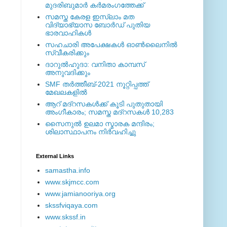
മുദരിബുമാര്‍ കര്‍മരംഗത്തേക്ക്
സമസ്ത കേരള ഇസ്ലാം മത
വിദ്യാഭ്യാസ ബോര്‍ഡ് പുതിയ
ഭാരവാഹികള്‍
സഹചാരി അപേക്ഷകൾ ഓൺലൈനിൽ
സ്വീകരിക്കും
ദാറുല്‍ഹുദാ: വനിതാ കാമ്പസ്
അനുവദിക്കും
SMF തര്‍ത്തീബ്-2021 നൂറ്റിപ്പത്ത്
മേഖലകളില്‍
ആറ് മദ്റസകള്‍ക്ക് കൂടി പുതുതായി
അംഗീകാരം; സമസ്ത മദ്റസകള്‍ 10,283
സൈനുല്‍ ഉലമാ സ്മാരക മന്ദിരം;
ശിലാസ്ഥാപനം നിര്‍വഹിച്ചു
External ‎Links
samastha.info
www.skjmcc.com
www.jamianooriya.org
skssfviqaya.com
www.skssf.in