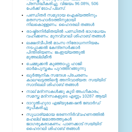
പ്രസിദ്ധീകരിച്ചു. വിജയം 96.08%, 506
പേര്‍ക്ക് ടോപ് പ്ലസ്.
പണ്ഡിതര്‍ സമുദായ ഐക്യത്തിനും
മതസൗഹാര്‍ദത്തിനുമായി
നിലകൊള്ളണം: ഹൈദരലി തങ്ങള്‍
രാഷ്ട്രനിര്‍മിതയില്‍ പണ്ഡിതര്‍ ഭാഗധേയം
വഹിക്കണം: മുനവ്വറലി ശിഹാബ് തങ്ങള്‍
ലക്ഷദ്വീപില്‍ മാംസ നിരോധനനിയമം
നടപ്പാക്കല്‍ കേന്ദ്രസര്‍ക്കാര്‍
പിന്തിരിയണം: ജംഇയ്യത്തുല്‍
മുഅല്ലിമീന്‍
ചെമ്മുക്കന്‍ കുഞ്ഞാപ്പു ഹാജി
ഓര്‍മപുസ്തകം പുറത്തിറങ്ങുന്നു
ഖുര്‍ആനിക സന്ദേശ പ്രചരണം
കാലഘട്ടത്തിന്റെ അനിവാര്യത: സയ്യിദ്
സാദിഖലി ശിഹാബ് തങ്ങള്‍
നാല് മദ്‌റസകള്‍ക്കു കൂടി അംഗീകാരം;
സമസ്ത മദ്‌റസകളുടെ എണ്ണം 10287 ആയി
ദാറുല്‍ഹുദാ എജ്യുക്കേഷന്‍ ബോര്‍ഡ്
രൂപീകരിച്ചു
സുധാര്യമായ ഭരണനിര്‍വ്വഹണത്തില്‍
മഹല്ല് ജമാഅത്തുകള്‍
ജാഗരൂകരാകണം: പാണക്കാട് സയ്യിദ്
ഹൈദറലി ശിഹാബ് തങ്ങള്‍