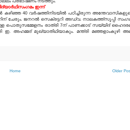
കൊല്ലം പ്രഭാഷണം നടത്തും.
ിദ്യാര്‍ഥിസംഗമം ഇന്ന്
ല്‍ കഴിഞ്ഞ 40 വര്‍ഷത്തിനിടയില്‍ പഠിച്ചിരുന്ന അന്തേവാസികളു
്നിന് ചേരും. ജനറല്‍ സെക്രട്ടറി അഡ്വ. നാലകത്ത്‌സൂപ്പി സംഗ
ള പൊതുസമ്മേളനം രാത്രി 7ന് പാണക്കാട് സയ്യിദ് ഹൈദര
്രി ഇ. അഹമ്മദ് മുഖ്യാതിഥിയാകും. മന്ത്രി മഞ്ഞളാംകുഴി അ
Home
Older Pos