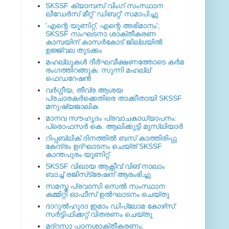
SKSSF ക്യാമ്പസ് വിംഗ് സംസ്ഥാന
ലീഡേർസ് മീറ്റ് 'ഡിബറ്റ്' സമാപിച്ചു
'എന്റെ യൂണിറ്റ്, എന്റെ അഭിമാനം';
SKSSF സംഘടനാ ശാക്തീകരണ
കാമ്പയിന് കാസര്‍കോട് ജില്ലയില്‍
ഉജ്ജ്വല തുടക്കം
മഹല്ലുകള്‍ ദീര്‍ഘവീക്ഷണത്തോടെ കര്‍മ
രംഗത്തിറങ്ങുക: സുന്നി മഹല്ല്
ഫെഡറേഷന്‍
വര്‍ഗ്ഗീയ, തീവ്ര ആശയ
പ്രചാരകര്‍ക്കെതിരെ താക്കീതായി SKSSF
മനുഷ്യജാലിക
മാനവ സൗഹൃദം പ്രവാചകാധ്യാപനം:
പ്രൊഫസർ കെ. ആലിക്കുട്ടി മുസ്ലിയാർ
റിപ്പബ്ലിക് ദിനത്തില്‍ ബസ് കാത്തിരിപ്പു
കേന്ദ്രം ഉദ്ഘാടനം ചെയ്ത്‌ SKSSF
കാന്തപുരം യൂണിറ്റ്
SKSSF വിഖായ ആക്റ്റീവ് വിങ് നാലാം
ബാച്ച് രജിസ്‌ട്രേഷന് ആരംഭിച്ചു
സമസ്ത പ്രവാസി സെല്‍ സംസ്ഥാന
കമ്മിറ്റി ഓഫീസ് ഉല്‍ഘാടനം ചെയ്തു
ദാറുല്‍ഹുദാ ഇമാം ഡിപ്ലോമ കോഴ്‌സ്:
സര്‍ട്ടിഫിക്കറ്റ് വിതരണം ചെയ്തു
മദ്‌റസാ പഠനശാക്തീകരണം;