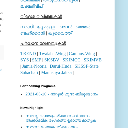
ലക്ഷദ്വീപ്
|
ടെ
വിദേശ വാര്‍ത്തകള്‍
മം
ലി
സൗദി
|
യു.എ.ഇ.
|
ഒമാന്‍
|
ഖത്തര്‍
|
ലി
ബഹ്റൈന്‍
|
കുവൈത്ത്
പ്രധാന ലേബലുകള്‍
TREND
|
Twalaba-Wing
|
Campus-Wing
|
SYS
|
SMF
|
SKSBV
|
SKJMCC
|
SKIMVB
|
Jamia-Nooria
|
Darul-Huda
|
SKSSF-State
|
t
Sahachari
|
Manushya-Jalika
|
Forthcoming Programs
2021-03-10 - ദാറുല്‍ഹുദാ ബിരുദദാനം
News Highlight
സമസ്ത പൊതുപരീക്ഷ സംവിധാനം
അക്കാദമിക രംഗത്തെ ഉദാത്ത മാതൃക
സമസ്ത: പൊതുപരീക്ഷ ഫലം