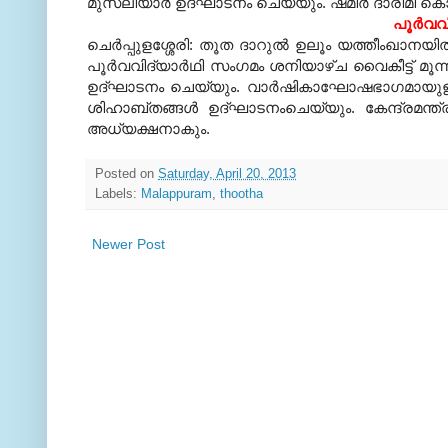
മുസ്‌ലിയാര്‍ ഉദ്ഘാടനം ചെയ്യും. ഷമീര്‍ ദാരിമി 
പൂര്‍വവ
ചെര്‍പ്പുളശ്ശേരി: തൂത ദാറുല്‍ ഉലൂം യത്തീംഖാനയി
പൂര്‍വവിദ്യാര്‍ഥി സംഗമം ശനിയാഴ്ച വൈകീട്ട് മൂന
ഉദ്ഘാടനം ചെയ്യും. വാര്‍ഷികാഘോഷഭാഗമായുള്
ശിഹാബ്തങ്ങള്‍ ഉദ്ഘാടനംചെയ്യും. കേന്ദ്രമന്ത
അധ്യക്ഷനാകും.
Posted on
Saturday, April 20, 2013
Labels:
Malappuram
,
thootha
Newer Post