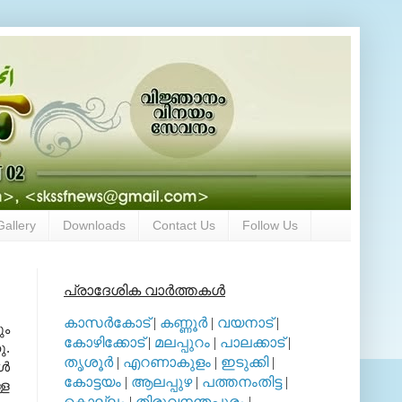
Gallery
Downloads
Contact Us
Follow Us
പ്രാദേശിക വാര്‍ത്തകള്‍
കാസര്‍കോട്
|
കണ്ണൂര്‍
|
വയനാട്
|
ും
കോഴിക്കോട്
|
മലപ്പുറം
|
പാലക്കാട്
|
ു.
തൃശൂര്‍
|
എറണാകുളം
|
ഇടുക്കി
|
്‍
കോട്ടയം
|
ആലപ്പുഴ
|
പത്തനംതിട്ട
|
്ള
കൊല്ലം
|
തിരുവനന്തപുരം
|