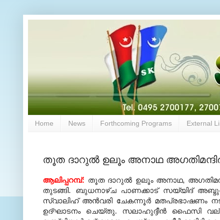
Home
News
Forthcoming Programs
External L
തൂത ദാറുല്‍ ഉലൂം അനാഥ അഗതിമന്ദിര 
ആലിപ്പറമ്പ്:
തൂത ദാറുല്‍ ഉലൂം അനാഥ, അഗതിമന
തുടങ്ങി. ബുധനാഴ്ച പാണക്കാട് സയ്യിദ് അബ്ദുല
സ്വാലിഹ് അന്‍വരി ചേകന്നൂര്‍ മതപ്രഭാഷണം നടത
ഉദ്ഘാടനം ചെയ്തു. സലാഹുദ്ദീന്‍ ഫൈസി വല്ലപ