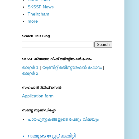
SKSSF News
Thelitcham
more
Search This Blog
SKSSF ത്വലബാ വിംഗ് രജിസ്ട്രേഷന്‍ ഫോം
ലെറ്റര്‍ 1
|
യൂണിറ്റ് രജിസ്ട്രേഷന്‍ ഫോറം
|
ലെറ്റര്‍ 2
സഹചാരി റിലീഫ് സെല്‍
Application form
സമസ്ത ബുക്ക് ഡിപ്പോ
പാഠപുസ്തകങ്ങളുടെ പേരും വിലയും
നമ്മുടെ സ്റ്റേറ്റ് കമ്മിറ്റി