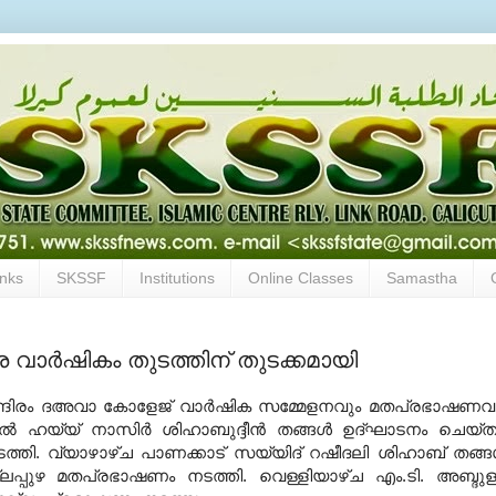
inks
SKSSF
Institutions
Online Classes
Samastha
വാര്‍ഷികം തുടത്തിന് തുടക്കമായി
്ദിരം ദഅവാ കോളേജ് വാര്‍ഷിക സമ്മേളനവും മതപ്രഭാഷണവ
്‍ ഹയ്യ് നാസിര്‍ ശിഹാബുദ്ദീന്‍ തങ്ങള്‍ ഉദ്ഘാടനം ചെയ്ത
്തി. വ്യാഴാഴ്ച പാണക്കാട് സയ്യിദ് റഷീദലി ശിഹാബ് തങ്ങള
്പുഴ മതപ്രഭാഷണം നടത്തി. വെള്ളിയാഴ്ച എം.ടി. അബ്ദുള