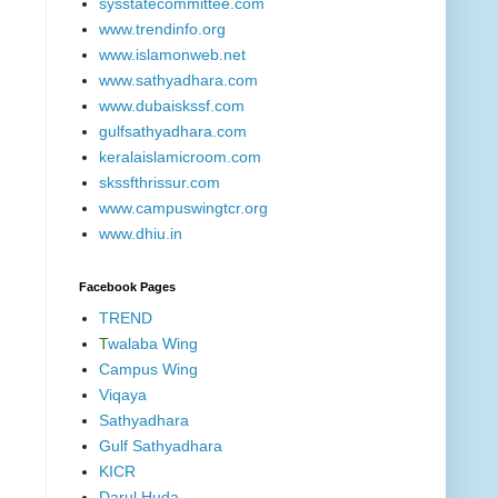
sysstatecommittee.com
www.trendinfo.org
www.islamonweb.net
www.sathyadhara.com
www.dubaiskssf.com
gulfsathyadhara.com
keralaislamicroom.com
skssfthrissur.com
www.campuswingtcr.org
www.dhiu.in
Facebook Pages
TREND
T
walaba Wing
Campus Wing
Viqaya
Sathyadhara
Gulf Sathyadhara
KICR
Darul Huda