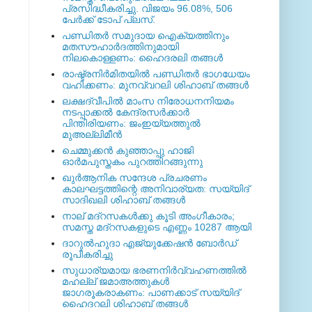
പ്രസിദ്ധീകരിച്ചു. വിജയം 96.08%, 506
പേര്‍ക്ക് ടോപ് പ്ലസ്.
പണ്ഡിതര്‍ സമുദായ ഐക്യത്തിനും
മതസൗഹാര്‍ദത്തിനുമായി
നിലകൊള്ളണം: ഹൈദരലി തങ്ങള്‍
രാഷ്ട്രനിര്‍മിതയില്‍ പണ്ഡിതര്‍ ഭാഗധേയം
വഹിക്കണം: മുനവ്വറലി ശിഹാബ് തങ്ങള്‍
ലക്ഷദ്വീപില്‍ മാംസ നിരോധനനിയമം
നടപ്പാക്കല്‍ കേന്ദ്രസര്‍ക്കാര്‍
പിന്തിരിയണം: ജംഇയ്യത്തുല്‍
മുഅല്ലിമീന്‍
ചെമ്മുക്കന്‍ കുഞ്ഞാപ്പു ഹാജി
ഓര്‍മപുസ്തകം പുറത്തിറങ്ങുന്നു
ഖുര്‍ആനിക സന്ദേശ പ്രചരണം
കാലഘട്ടത്തിന്റെ അനിവാര്യത: സയ്യിദ്
സാദിഖലി ശിഹാബ് തങ്ങള്‍
നാല് മദ്‌റസകള്‍ക്കു കൂടി അംഗീകാരം;
സമസ്ത മദ്‌റസകളുടെ എണ്ണം 10287 ആയി
ദാറുല്‍ഹുദാ എജ്യുക്കേഷന്‍ ബോര്‍ഡ്
രൂപീകരിച്ചു
സുധാര്യമായ ഭരണനിര്‍വ്വഹണത്തില്‍
മഹല്ല് ജമാഅത്തുകള്‍
ജാഗരൂകരാകണം: പാണക്കാട് സയ്യിദ്
ഹൈദറലി ശിഹാബ് തങ്ങള്‍