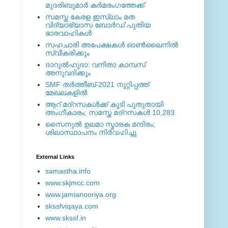
മുദരിബുമാര്‍ കര്‍മരംഗത്തേക്ക്
സമസ്ത കേരള ഇസ്ലാം മത
വിദ്യാഭ്യാസ ബോര്‍ഡ് പുതിയ
ഭാരവാഹികള്‍
സഹചാരി അപേക്ഷകൾ ഓൺലൈനിൽ
സ്വീകരിക്കും
ദാറുല്‍ഹുദാ: വനിതാ കാമ്പസ്
അനുവദിക്കും
SMF തര്‍ത്തീബ്-2021 നൂറ്റിപ്പത്ത്
മേഖലകളില്‍
ആറ് മദ്റസകള്‍ക്ക് കൂടി പുതുതായി
അംഗീകാരം; സമസ്ത മദ്റസകള്‍ 10,283
സൈനുല്‍ ഉലമാ സ്മാരക മന്ദിരം;
ശിലാസ്ഥാപനം നിര്‍വഹിച്ചു
External ‎Links
samastha.info
www.skjmcc.com
www.jamianooriya.org
skssfviqaya.com
www.skssf.in