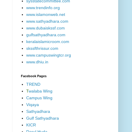
sysstatecommittee.com
www.trendinfo.org
www.islamonweb.net
www.sathyadhara.com
www.dubaiskssf.com
gulfsathyadhara.com
keralaislamicroom.com
skssfthrissur.com
www.campuswingtcr.org
www.dhiu.in
Facebook Pages
TREND
T
walaba Wing
Campus Wing
Viqaya
Sathyadhara
Gulf Sathyadhara
KICR
Darul Huda