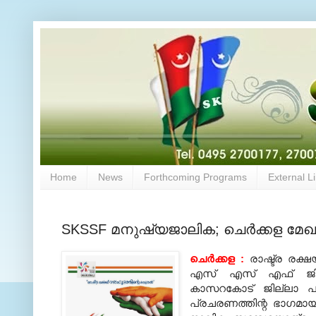
Home
News
Forthcoming Programs
External L
SKSSF മനുഷ്യജാലിക; ചെര്‍ക്കള മേഖല
ചെര്‍ക്കള :
രാഷ്ട്ര രക്
എസ് എസ് എഫ് ജില്ലാ
കാസറകോട് ജില്ലാ പരി
പ്രചരണത്തിന്റ ഭാഗമായ