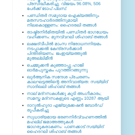
പ്രസിദ്ധീകരിച്ചു. വിജയം 96.08%, 506
പേര്‍ക്ക് ടോപ് പ്ലസ്.
പണ്ഡിതര്‍ സമുദായ ഐക്യത്തിനും
മതസൗഹാര്‍ദത്തിനുമായി
നിലകൊള്ളണം: ഹൈദരലി തങ്ങള്‍
രാഷ്ട്രനിര്‍മിതയില്‍ പണ്ഡിതര്‍ ഭാഗധേയം
വഹിക്കണം: മുനവ്വറലി ശിഹാബ് തങ്ങള്‍
ലക്ഷദ്വീപില്‍ മാംസ നിരോധനനിയമം
നടപ്പാക്കല്‍ കേന്ദ്രസര്‍ക്കാര്‍
പിന്തിരിയണം: ജംഇയ്യത്തുല്‍
മുഅല്ലിമീന്‍
ചെമ്മുക്കന്‍ കുഞ്ഞാപ്പു ഹാജി
ഓര്‍മപുസ്തകം പുറത്തിറങ്ങുന്നു
ഖുര്‍ആനിക സന്ദേശ പ്രചരണം
കാലഘട്ടത്തിന്റെ അനിവാര്യത: സയ്യിദ്
സാദിഖലി ശിഹാബ് തങ്ങള്‍
നാല് മദ്‌റസകള്‍ക്കു കൂടി അംഗീകാരം;
സമസ്ത മദ്‌റസകളുടെ എണ്ണം 10287 ആയി
ദാറുല്‍ഹുദാ എജ്യുക്കേഷന്‍ ബോര്‍ഡ്
രൂപീകരിച്ചു
സുധാര്യമായ ഭരണനിര്‍വ്വഹണത്തില്‍
മഹല്ല് ജമാഅത്തുകള്‍
ജാഗരൂകരാകണം: പാണക്കാട് സയ്യിദ്
ഹൈദറലി ശിഹാബ് തങ്ങള്‍