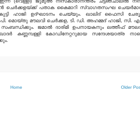
ന് (വെള്ളി) ജുമുഅ നിസ്‌കാരാനന്തരം ചട്ടഞ്ചാലില്‍ നിന്
്‍ ചെര്‍ക്കളയ്ക്ക് പതാക കൈമാറി സ്വാഗതസംഘ ചെയര്‍മാന
ന്‍കുട്ടി ഹാജി ഉദ്ഘാടനം ചെയ്യും. ഖാലിദ് ഫൈസി ചേരൂര
 പി. മൊയ്തു മൗലവി ചെര്‍ക്കള, ടി. ഡി. അഹമ്മദ് ഹാജി, സി. എച്
‍ സംബന്ധിക്കും. ജമാല്‍ ദാരിമി ഉപനായകനും ലത്തീഫ് മൗല
 ഖാദര്‍ കണ്ണമ്പള്ളി കോഡിനേറ്ററുമായ സന്ദേശയാത്ര നാ
കും.
Home
Older Pos