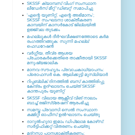
SKSSF ക്യാമ്പസ് വിംഗ് സംസ്ഥാന
ലീഡേർസ് മീറ്റ് 'ഡിബറ്റ്' സമാപിച്ചു
'എന്റെ യൂണിറ്റ്, എന്റെ അഭിമാനം';
SKSSF സംഘടനാ ശാക്തീകരണ
കാമ്പയിന് കാസര്‍കോട് ജില്ലയില്‍
ഉജ്ജ്വല തുടക്കം
മഹല്ലുകള്‍ ദീര്‍ഘവീക്ഷണത്തോടെ കര്‍മ
രംഗത്തിറങ്ങുക: സുന്നി മഹല്ല്
ഫെഡറേഷന്‍
വര്‍ഗ്ഗീയ, തീവ്ര ആശയ
പ്രചാരകര്‍ക്കെതിരെ താക്കീതായി SKSSF
മനുഷ്യജാലിക
മാനവ സൗഹൃദം പ്രവാചകാധ്യാപനം:
പ്രൊഫസർ കെ. ആലിക്കുട്ടി മുസ്ലിയാർ
റിപ്പബ്ലിക് ദിനത്തില്‍ ബസ് കാത്തിരിപ്പു
കേന്ദ്രം ഉദ്ഘാടനം ചെയ്ത്‌ SKSSF
കാന്തപുരം യൂണിറ്റ്
SKSSF വിഖായ ആക്റ്റീവ് വിങ് നാലാം
ബാച്ച് രജിസ്‌ട്രേഷന് ആരംഭിച്ചു
സമസ്ത പ്രവാസി സെല്‍ സംസ്ഥാന
കമ്മിറ്റി ഓഫീസ് ഉല്‍ഘാടനം ചെയ്തു
ദാറുല്‍ഹുദാ ഇമാം ഡിപ്ലോമ കോഴ്‌സ്:
സര്‍ട്ടിഫിക്കറ്റ് വിതരണം ചെയ്തു
മദ്‌റസാ പഠനശാക്തീകരണം;