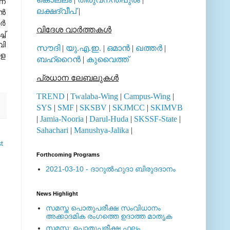
ന്
ലക്ഷദ്വീപ്
|
്‍
്‍
വിദേശ വാര്‍ത്തകള്‍
ച്
വി
സൗദി
|
യു.എ.ഇ.
|
ഒമാന്‍
|
ഖത്തര്‍
|
ളെ
ബഹ്റൈന്‍
|
കുവൈത്ത്
പ്രധാന ലേബലുകള്‍
TREND
|
Twalaba-Wing
|
Campus-Wing
|
SYS
|
SMF
|
SKSBV
|
SKJMCC
|
SKIMVB
|
Jamia-Nooria
|
Darul-Huda
|
SKSSF-State
|
Sahachari
|
Manushya-Jalika
|
t
Forthcoming Programs
2021-03-10 - ദാറുല്‍ഹുദാ ബിരുദദാനം
News Highlight
സമസ്ത പൊതുപരീക്ഷ സംവിധാനം
അക്കാദമിക രംഗത്തെ ഉദാത്ത മാതൃക
സമസ്ത: പൊതുപരീക്ഷ ഫലം