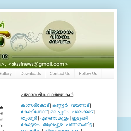
Gallery
Downloads
Contact Us
Follow Us
പ്രാദേശിക വാര്‍ത്തകള്‍
കാസര്‍കോട്
|
കണ്ണൂര്‍
|
വയനാട്
|
കെ
കോഴിക്കോട്
|
മലപ്പുറം
|
പാലക്കാട്
|
ടെ
തൃശൂര്‍
|
എറണാകുളം
|
ഇടുക്കി
|
ടെ
കോട്ടയം
|
ആലപ്പുഴ
|
പത്തനംതിട്ട
|
്ന
കൊല്ലം
|
തിരുവനന്തപുരം
|