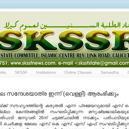
inks
SKSSF
Institutions
Online Classes
Samastha
 സന്ദേശയാത്ര ഇന്ന് (വെള്ളി) ആരംഭിക്കും
ഷയ്ക്ക് സൗഹൃദത്തിന്റെ കരുതല്‍ എന്ന പ്രമേയവുമായി എസ് 
 കേന്ദ്രങ്ങളില്‍ സംഘടിപ്പിക്കുന്ന മനുഷ്യജാലികയു
പാടി ജനുവരി 26ന് ചട്ടഞ്ചാലില്‍ നടക്കും. പരിപാടിയു
ി ചെര്‍ക്കള മേഖല എസ് കെ എസ് എസ് എഫ് സംഘടിപ്പിക്കുന