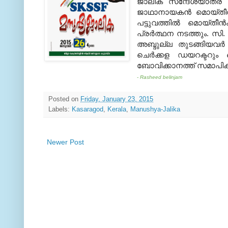
ജാലിക സന്ദേശയാത്ര ഇന്
ജാഥാനായകന്‍ മൊയ്തീന
പട്ടുവത്തില്‍ മൊയ്തീ
പ്രര്‍ത്ഥന നടത്തും. സി.
അബ്ദുല്ല തുടങ്ങിയവര്
ചെര്‍ക്കള ഡയറക്ടറും
ബോവിക്കാനത്ത് സമാപിക്
- Rasheed belinjam
Posted on
Friday, January 23, 2015
Labels:
Kasaragod
,
Kerala
,
Manushya-Jalika
Newer Post