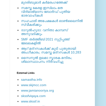
മുദരിബുമാര്‍ കര്‍മരംഗത്തേക്ക്
സമസ്ത കേരള ഇസ്ലാം മത
വിദ്യാഭ്യാസ ബോര്‍ഡ് പുതിയ
ഭാരവാഹികള്‍
സഹചാരി അപേക്ഷകൾ ഓൺലൈനിൽ
സ്വീകരിക്കും
ദാറുല്‍ഹുദാ: വനിതാ കാമ്പസ്
അനുവദിക്കും
SMF തര്‍ത്തീബ്-2021 നൂറ്റിപ്പത്ത്
മേഖലകളില്‍
ആറ് മദ്റസകള്‍ക്ക് കൂടി പുതുതായി
അംഗീകാരം; സമസ്ത മദ്റസകള്‍ 10,283
സൈനുല്‍ ഉലമാ സ്മാരക മന്ദിരം;
ശിലാസ്ഥാപനം നിര്‍വഹിച്ചു
External ‎Links
samastha.info
www.skjmcc.com
www.jamianooriya.org
skssfviqaya.com
www.skssf.in