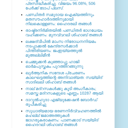
പ്രസിദ്ധീകരിച്ചു. വിജയം 96.08%, 506
പേര്‍ക്ക് ടോപ് പ്ലസ്.
പണ്ഡിതര്‍ സമുദായ ഐക്യത്തിനും
മതസൗഹാര്‍ദത്തിനുമായി
നിലകൊള്ളണം: ഹൈദരലി തങ്ങള്‍
രാഷ്ട്രനിര്‍മിതയില്‍ പണ്ഡിതര്‍ ഭാഗധേയം
വഹിക്കണം: മുനവ്വറലി ശിഹാബ് തങ്ങള്‍
ലക്ഷദ്വീപില്‍ മാംസ നിരോധനനിയമം
നടപ്പാക്കല്‍ കേന്ദ്രസര്‍ക്കാര്‍
പിന്തിരിയണം: ജംഇയ്യത്തുല്‍
മുഅല്ലിമീന്‍
ചെമ്മുക്കന്‍ കുഞ്ഞാപ്പു ഹാജി
ഓര്‍മപുസ്തകം പുറത്തിറങ്ങുന്നു
ഖുര്‍ആനിക സന്ദേശ പ്രചരണം
കാലഘട്ടത്തിന്റെ അനിവാര്യത: സയ്യിദ്
സാദിഖലി ശിഹാബ് തങ്ങള്‍
നാല് മദ്‌റസകള്‍ക്കു കൂടി അംഗീകാരം;
സമസ്ത മദ്‌റസകളുടെ എണ്ണം 10287 ആയി
ദാറുല്‍ഹുദാ എജ്യുക്കേഷന്‍ ബോര്‍ഡ്
രൂപീകരിച്ചു
സുധാര്യമായ ഭരണനിര്‍വ്വഹണത്തില്‍
മഹല്ല് ജമാഅത്തുകള്‍
ജാഗരൂകരാകണം: പാണക്കാട് സയ്യിദ്
ഹൈദറലി ശിഹാബ് തങ്ങള്‍