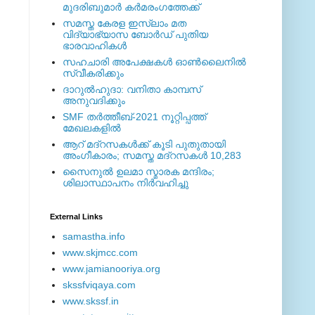
മുദരിബുമാര്‍ കര്‍മരംഗത്തേക്ക്
സമസ്ത കേരള ഇസ്ലാം മത
വിദ്യാഭ്യാസ ബോര്‍ഡ് പുതിയ
ഭാരവാഹികള്‍
സഹചാരി അപേക്ഷകൾ ഓൺലൈനിൽ
സ്വീകരിക്കും
ദാറുല്‍ഹുദാ: വനിതാ കാമ്പസ്
അനുവദിക്കും
SMF തര്‍ത്തീബ്-2021 നൂറ്റിപ്പത്ത്
മേഖലകളില്‍
ആറ് മദ്റസകള്‍ക്ക് കൂടി പുതുതായി
അംഗീകാരം; സമസ്ത മദ്റസകള്‍ 10,283
സൈനുല്‍ ഉലമാ സ്മാരക മന്ദിരം;
ശിലാസ്ഥാപനം നിര്‍വഹിച്ചു
External ‎Links
samastha.info
www.skjmcc.com
www.jamianooriya.org
skssfviqaya.com
www.skssf.in