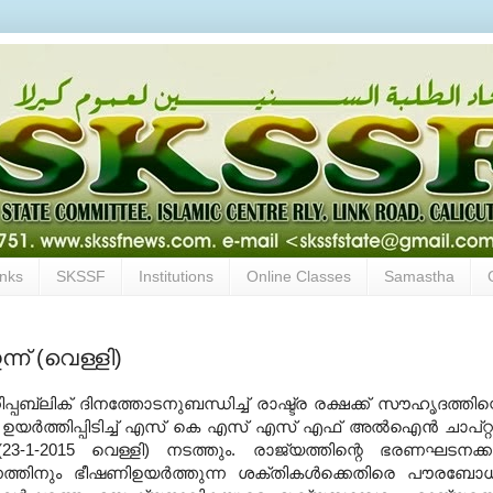
inks
SKSSF
Institutions
Online Classes
Samastha
് (വെള്ളി)
റിപ്പബ്ലിക് ദിനത്തോടനുബന്ധിച്ച് രാഷ്ട്ര രക്ഷക്ക് സൗഹൃദത്തിന്
യര്‍ത്തിപ്പിടിച്ച് എസ് കെ എസ് എസ് എഫ് അല്‍ഐന്‍ ചാപ്റ്റര
23-1-2015 വെള്ളി) നടത്തും. രാജ്യത്തിന്റെ ഭരണഘടനക്ക
തിനും ഭീഷണിഉയര്‍ത്തുന്ന ശക്തികള്‍ക്കെതിരെ പൗരബോ