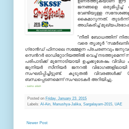
ഉണര്‍ത്തുകയാണ് ഈ വ
ജനങ്ങളെ ഒരുമിപ്പിച്ച്
വേണ്ടിയുള്ള സന്ദേശങ്
കൈമാറുന്നത്. തുടര്‍
അധികരിച്ച് മുഖ്യപ്രഭാ
"നീതി ബോധത്തിന് നിതാ
വരെ തൃശൂര്‍‍ "സമര്‍‍ഖന്
ഗ്രാന്‍ഡ് ഫിനാലെ സമ്മേളന പ്രചരണവും ജനുവരി 
സെന്‍റര്‍ ഓഡിറ്റോറിയത്തില്‍ വെച്ച് നടത്തുമെന്
പരിപാടിക്ക് മുന്നോടിയായി ഉച്ചക്കുശേഷം വിവിധ 
ജൂനിയര്‍ സീനിയര്‍ ജനറല്‍ വിഭാഗങ്ങളിലാ
സംഘടിപ്പിച്ചിട്ടുണ്ട്. കൂടുതൽ വിവരങ്ങൾക്
ബന്ധപ്പെടണമെന്ന് സംഘാടകർ അറിയിച്ചു.
- sainu alain
Posted on
Friday, January 23, 2015
Labels:
Al-Ain
,
Manushya-Jalika
,
Sargalayam-2015
,
UAE
Newer Post