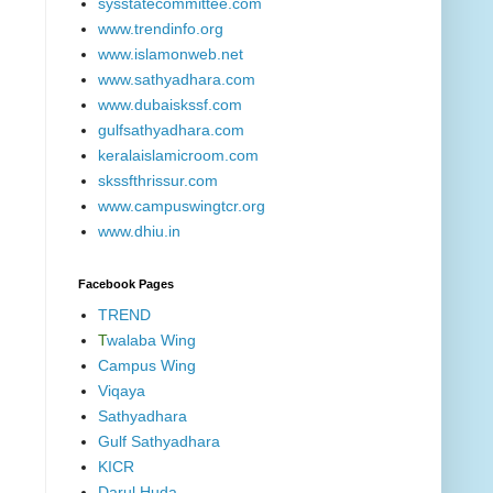
sysstatecommittee.com
www.trendinfo.org
www.islamonweb.net
www.sathyadhara.com
www.dubaiskssf.com
gulfsathyadhara.com
keralaislamicroom.com
skssfthrissur.com
www.campuswingtcr.org
www.dhiu.in
Facebook Pages
TREND
T
walaba Wing
Campus Wing
Viqaya
Sathyadhara
Gulf Sathyadhara
KICR
Darul Huda