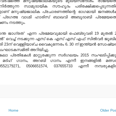
ര്‍ഷത്തെ മനുഷ്യജാലികയുടെ മുഖ്യസന്ദേശം. രാജ്യത്
 നിര്‍ത്തുന്ന സാമുദായിക സൗഹൃദം പരിരക്ഷിക്കപ്പെടുന്നതി
ങളാണ് മനുഷ്യജാലിക പ്രചാരണത്തിന്റെ ഭാഗമായി ജനങ്ങള്‍ക്
ന്ന് പ്രഗത്ഭ വാഗ്മി ഹാരിസ് ബാഖവി അബൂദാബി പ്രമേയത്
ഷണം നടത്തും.
ന്ത ജാഗ്രത" എന്ന പ്രമേയവുമായി ഫെബ്രുവരി 19 മുതല്‍ 
ദില്‍" വെച്ച് നടക്കുന്ന എസ് കെ എസ് എസ് എഫ്‌ സില്‍വര്‍‍ ജൂബി
23ന് വെള്ളിയാഴ്ച വൈകുന്നേരം 6. 30 ന് ഇന്ത്യന്‍ സോഷ്യല
ന് സംഘാടകസമിതി അറിയിച്ചു.
കലാ പ്രതിഭകൾ മാറ്റുരക്കുന്ന സര്‍ഗലയം 2015 സംഘടിപ്പിക്കു
യി മദ്ഹ് ഗാനം, അറബി ഗാനം എന്നീ ഇനങ്ങളില്‍ മത്സ
ക് 0552179271, 0506651574, 037655733 എന്നീ നമ്പരുകള
Home
Older Pos