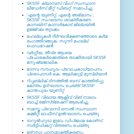
SKSSF ക്യാമ്പസ് വിംഗ് സംസ്ഥാന
ലീഡേർസ് മീറ്റ് 'ഡിബറ്റ്' സമാപിച്ചു
'എന്റെ യൂണിറ്റ്, എന്റെ അഭിമാനം';
SKSSF സംഘടനാ ശാക്തീകരണ
കാമ്പയിന് കാസര്‍കോട് ജില്ലയില്‍
ഉജ്ജ്വല തുടക്കം
മഹല്ലുകള്‍ ദീര്‍ഘവീക്ഷണത്തോടെ കര്‍മ
രംഗത്തിറങ്ങുക: സുന്നി മഹല്ല്
ഫെഡറേഷന്‍
വര്‍ഗ്ഗീയ, തീവ്ര ആശയ
പ്രചാരകര്‍ക്കെതിരെ താക്കീതായി SKSSF
മനുഷ്യജാലിക
മാനവ സൗഹൃദം പ്രവാചകാധ്യാപനം:
പ്രൊഫസർ കെ. ആലിക്കുട്ടി മുസ്ലിയാർ
റിപ്പബ്ലിക് ദിനത്തില്‍ ബസ് കാത്തിരിപ്പു
കേന്ദ്രം ഉദ്ഘാടനം ചെയ്ത്‌ SKSSF
കാന്തപുരം യൂണിറ്റ്
SKSSF വിഖായ ആക്റ്റീവ് വിങ് നാലാം
ബാച്ച് രജിസ്‌ട്രേഷന് ആരംഭിച്ചു
സമസ്ത പ്രവാസി സെല്‍ സംസ്ഥാന
കമ്മിറ്റി ഓഫീസ് ഉല്‍ഘാടനം ചെയ്തു
ദാറുല്‍ഹുദാ ഇമാം ഡിപ്ലോമ കോഴ്‌സ്:
സര്‍ട്ടിഫിക്കറ്റ് വിതരണം ചെയ്തു
മദ്‌റസാ പഠനശാക്തീകരണം;