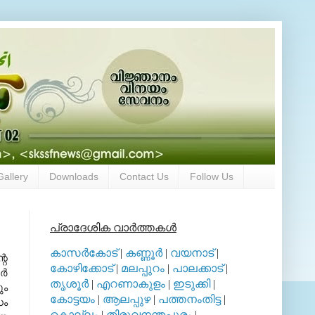
Gallery
Downloads
Contact Us
Follow Us
പ്രാദേശിക വാര്‍ത്തകള്‍
കാസര്‍കോട്
|
കണ്ണൂര്‍
|
വയനാട്
|
റെ
കോഴിക്കോട്
|
മലപ്പുറം
|
പാലക്കാട്
|
്‍
തൃശൂര്‍
|
എറണാകുളം
|
ഇടുക്കി
|
ും
കോട്ടയം
|
ആലപ്പുഴ
|
പത്തനംതിട്ട
|
ധം
കൊല്ലം
|
തിരുവനന്തപുരം
|