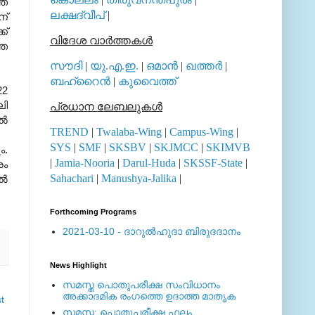
തെ
ലക്ഷദ്വീപ്
|
ന്
ക്
വിദേശ വാര്‍ത്തകള്‍
തെ
സൗദി
|
യു.എ.ഇ.
|
ഒമാന്‍
|
ഖത്തര്‍
|
ബഹ്റൈന്‍
|
കുവൈത്ത്
22
ലി
പ്രധാന ലേബലുകള്‍
്‍
TREND
|
Twalaba-Wing
|
Campus-Wing
|
SYS
|
SMF
|
SKSBV
|
SKJMCC
|
SKIMVB
ം.
|
Jamia-Nooria
|
Darul-Huda
|
SKSSF-State
|
രം
Sahachari
|
Manushya-Jalika
|
ിൽ
Forthcoming Programs
2021-03-10 - ദാറുല്‍ഹുദാ ബിരുദദാനം
News Highlight
സമസ്ത പൊതുപരീക്ഷ സംവിധാനം
അക്കാദമിക രംഗത്തെ ഉദാത്ത മാതൃക
t
സമസ്ത: പൊതുപരീക്ഷ ഫലം