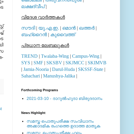
ും
ലക്ഷദ്വീപ്
|
ടെ
വിദേശ വാര്‍ത്തകള്‍
റ്
സൗദി
|
യു.എ.ഇ.
|
ഒമാന്‍
|
ഖത്തര്‍
|
ച്
ബഹ്റൈന്‍
|
കുവൈത്ത്
ടെ
ലി
പ്രധാന ലേബലുകള്‍
ംസ
TREND
|
Twalaba-Wing
|
Campus-Wing
|
ത-
SYS
|
SMF
|
SKSBV
|
SKJMCC
|
SKIMVB
|
Jamia-Nooria
|
Darul-Huda
|
SKSSF-State
|
Sahachari
|
Manushya-Jalika
|
Forthcoming Programs
2021-03-10 - ദാറുല്‍ഹുദാ ബിരുദദാനം
t
News Highlight
സമസ്ത പൊതുപരീക്ഷ സംവിധാനം
അക്കാദമിക രംഗത്തെ ഉദാത്ത മാതൃക
സമസ്ത: പൊതുപരീക്ഷ ഫലം