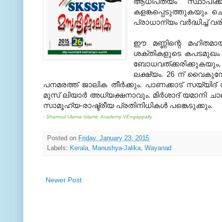
ആധിപത്യം സ്ഥാപിക്ക
കളങ്കപ്പെടുത്തുകയും 
പ്രാധാന്യം വര്‍ദ്ധിച്ച്
ഈ മണ്ണിന്റെ മഹിതമായ പ
ശക്തികളുടെ കപടമുഖം ത
ബോധവത്ക്കരിക്കുകയും,
ലക്ഷ്യം. 26 ന് വൈകുന്നേര
പനമരത്ത് ജാലിക തീര്‍ക്കും. പാണക്കാട് സയ്യ
മുസ് ലിയാര്‍ അധ്യക്ഷനാവും. മിര്‍ശാദ് യമാനി ച
സാമൂഹ്യ-രാഷ്ട്രീയ പ്രതിനിധികള്‍ പങ്കെടുക്കും.
- Shamsul Ulama Islamic Academy VEngappally
Posted on
Friday, January 23, 2015
Labels:
Kerala
,
Manushya-Jalika
,
Wayanad
Newer Post