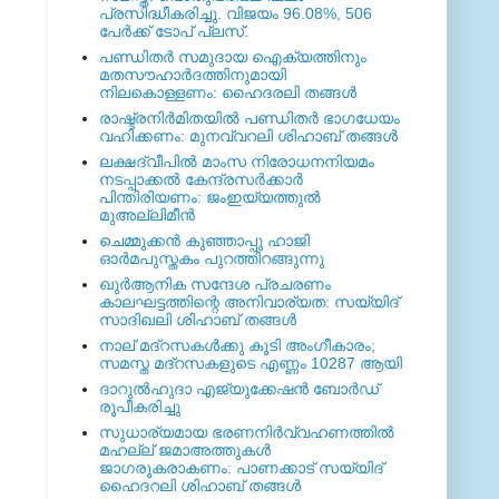
പ്രസിദ്ധീകരിച്ചു. വിജയം 96.08%, 506
പേര്‍ക്ക് ടോപ് പ്ലസ്.
പണ്ഡിതര്‍ സമുദായ ഐക്യത്തിനും
മതസൗഹാര്‍ദത്തിനുമായി
നിലകൊള്ളണം: ഹൈദരലി തങ്ങള്‍
രാഷ്ട്രനിര്‍മിതയില്‍ പണ്ഡിതര്‍ ഭാഗധേയം
വഹിക്കണം: മുനവ്വറലി ശിഹാബ് തങ്ങള്‍
ലക്ഷദ്വീപില്‍ മാംസ നിരോധനനിയമം
നടപ്പാക്കല്‍ കേന്ദ്രസര്‍ക്കാര്‍
പിന്തിരിയണം: ജംഇയ്യത്തുല്‍
മുഅല്ലിമീന്‍
ചെമ്മുക്കന്‍ കുഞ്ഞാപ്പു ഹാജി
ഓര്‍മപുസ്തകം പുറത്തിറങ്ങുന്നു
ഖുര്‍ആനിക സന്ദേശ പ്രചരണം
കാലഘട്ടത്തിന്റെ അനിവാര്യത: സയ്യിദ്
സാദിഖലി ശിഹാബ് തങ്ങള്‍
നാല് മദ്‌റസകള്‍ക്കു കൂടി അംഗീകാരം;
സമസ്ത മദ്‌റസകളുടെ എണ്ണം 10287 ആയി
ദാറുല്‍ഹുദാ എജ്യുക്കേഷന്‍ ബോര്‍ഡ്
രൂപീകരിച്ചു
സുധാര്യമായ ഭരണനിര്‍വ്വഹണത്തില്‍
മഹല്ല് ജമാഅത്തുകള്‍
ജാഗരൂകരാകണം: പാണക്കാട് സയ്യിദ്
ഹൈദറലി ശിഹാബ് തങ്ങള്‍