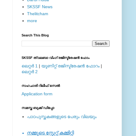
SKSSF News
Thelitcham
more
Search This Blog
SKSSF ത്വലബാ വിംഗ് രജിസ്ട്രേഷന്‍ ഫോം
ലെറ്റര്‍ 1
|
യൂണിറ്റ് രജിസ്ട്രേഷന്‍ ഫോറം
|
ലെറ്റര്‍ 2
സഹചാരി റിലീഫ് സെല്‍
Application form
സമസ്ത ബുക്ക് ഡിപ്പോ
പാഠപുസ്തകങ്ങളുടെ പേരും വിലയും
നമ്മുടെ സ്റ്റേറ്റ് കമ്മിറ്റി