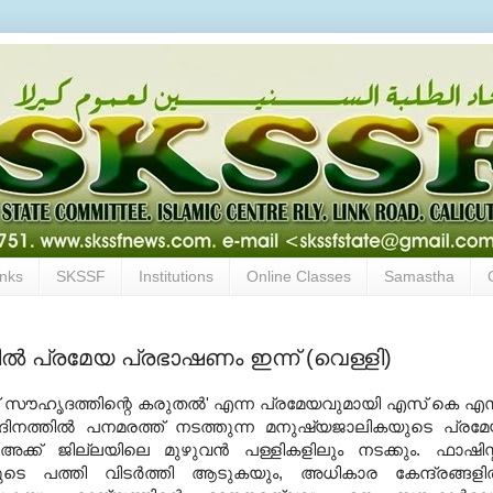
inks
SKSSF
Institutions
Online Classes
Samastha
്‍ പ്രമേയ പ്രഭാഷണം ഇന്ന് (വെള്ളി)
ക്ക് സൗഹൃദത്തിന്റെ കരുതല്‍' എന്ന പ്രമേയവുമായി എസ് കെ എ
ദിനത്തില്‍ പനമരത്ത് നടത്തുന്ന മനുഷ്യജാലികയുടെ പ്രമ
്ക് ജില്ലയിലെ മുഴുവന്‍ പള്ളികളിലും നടക്കും. ഫാഷിസ്റ്
യുടെ പത്തി വിടര്‍ത്തി ആടുകയും, അധികാര കേന്ദ്രങ്ങളില