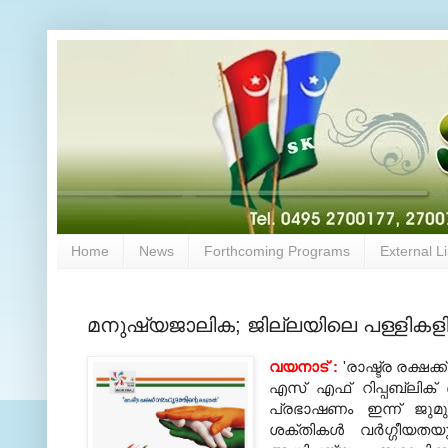
Home
News
Forthcoming Programs
External L
മനുഷ്യജാലിക; ജില്ലയിലെ പള്ളികളില
വയനാട് :
'രാഷ്ട്ര രക്ഷ
എസ് എഫ് റിപ്പബ്ലിക് 
പ്രഭാഷണം ഇന്ന് ജുമുഅക
ശക്തികള്‍ വര്‍ഗ്ഗീയത