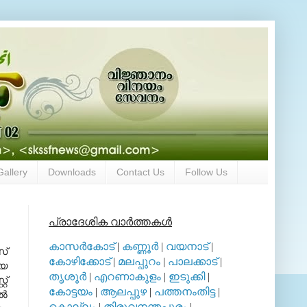
Gallery
Downloads
Contact Us
Follow Us
പ്രാദേശിക വാര്‍ത്തകള്‍
കാസര്‍കോട്
|
കണ്ണൂര്‍
|
വയനാട്
|
സ്
കോഴിക്കോട്
|
മലപ്പുറം
|
പാലക്കാട്
|
േയ
തൃശൂര്‍
|
എറണാകുളം
|
ഇടുക്കി
|
റ്
കോട്ടയം
|
ആലപ്പുഴ
|
പത്തനംതിട്ട
|
്‍
കൊല്ലം
|
തിരുവനന്തപുരം
|