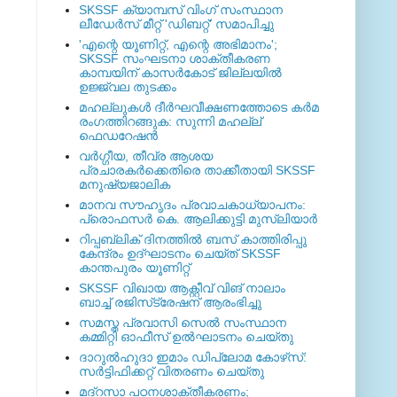
SKSSF ക്യാമ്പസ് വിംഗ് സംസ്ഥാന
ലീഡേർസ് മീറ്റ് 'ഡിബറ്റ്' സമാപിച്ചു
'എന്റെ യൂണിറ്റ്, എന്റെ അഭിമാനം';
SKSSF സംഘടനാ ശാക്തീകരണ
കാമ്പയിന് കാസര്‍കോട് ജില്ലയില്‍
ഉജ്ജ്വല തുടക്കം
മഹല്ലുകള്‍ ദീര്‍ഘവീക്ഷണത്തോടെ കര്‍മ
രംഗത്തിറങ്ങുക: സുന്നി മഹല്ല്
ഫെഡറേഷന്‍
വര്‍ഗ്ഗീയ, തീവ്ര ആശയ
പ്രചാരകര്‍ക്കെതിരെ താക്കീതായി SKSSF
മനുഷ്യജാലിക
മാനവ സൗഹൃദം പ്രവാചകാധ്യാപനം:
പ്രൊഫസർ കെ. ആലിക്കുട്ടി മുസ്ലിയാർ
റിപ്പബ്ലിക് ദിനത്തില്‍ ബസ് കാത്തിരിപ്പു
കേന്ദ്രം ഉദ്ഘാടനം ചെയ്ത്‌ SKSSF
കാന്തപുരം യൂണിറ്റ്
SKSSF വിഖായ ആക്റ്റീവ് വിങ് നാലാം
ബാച്ച് രജിസ്‌ട്രേഷന് ആരംഭിച്ചു
സമസ്ത പ്രവാസി സെല്‍ സംസ്ഥാന
കമ്മിറ്റി ഓഫീസ് ഉല്‍ഘാടനം ചെയ്തു
ദാറുല്‍ഹുദാ ഇമാം ഡിപ്ലോമ കോഴ്‌സ്:
സര്‍ട്ടിഫിക്കറ്റ് വിതരണം ചെയ്തു
മദ്‌റസാ പഠനശാക്തീകരണം;