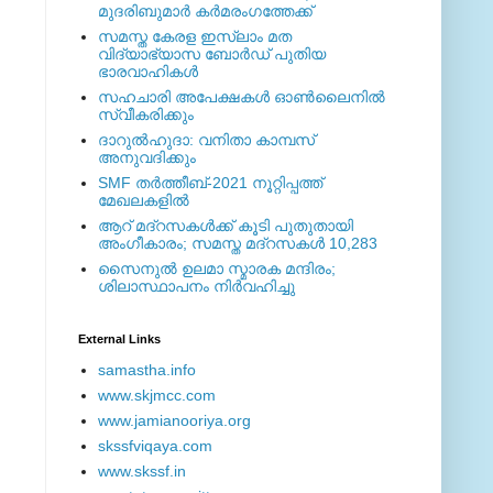
മുദരിബുമാര്‍ കര്‍മരംഗത്തേക്ക്
സമസ്ത കേരള ഇസ്ലാം മത
വിദ്യാഭ്യാസ ബോര്‍ഡ് പുതിയ
ഭാരവാഹികള്‍
സഹചാരി അപേക്ഷകൾ ഓൺലൈനിൽ
സ്വീകരിക്കും
ദാറുല്‍ഹുദാ: വനിതാ കാമ്പസ്
അനുവദിക്കും
SMF തര്‍ത്തീബ്-2021 നൂറ്റിപ്പത്ത്
മേഖലകളില്‍
ആറ് മദ്റസകള്‍ക്ക് കൂടി പുതുതായി
അംഗീകാരം; സമസ്ത മദ്റസകള്‍ 10,283
സൈനുല്‍ ഉലമാ സ്മാരക മന്ദിരം;
ശിലാസ്ഥാപനം നിര്‍വഹിച്ചു
External ‎Links
samastha.info
www.skjmcc.com
www.jamianooriya.org
skssfviqaya.com
www.skssf.in