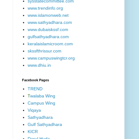
sysstatecommittee.com
www.trendinfo.org
www.islamonweb.net
www.sathyadhara.com
www.dubaiskssf.com
gulfsathyadhara.com
keralaislamicroom.com
skssfthrissur.com
www.campuswingtcr.org
www.dhiu.in
Facebook Pages
TREND
T
walaba Wing
Campus Wing
Viqaya
Sathyadhara
Gulf Sathyadhara
KICR
Darul Huda