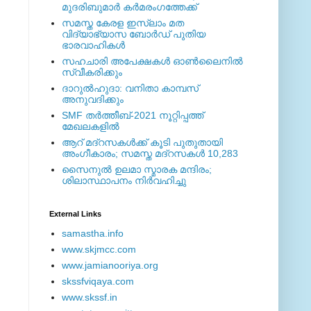
മുദരിബുമാര്‍ കര്‍മരംഗത്തേക്ക്
സമസ്ത കേരള ഇസ്ലാം മത
വിദ്യാഭ്യാസ ബോര്‍ഡ് പുതിയ
ഭാരവാഹികള്‍
സഹചാരി അപേക്ഷകൾ ഓൺലൈനിൽ
സ്വീകരിക്കും
ദാറുല്‍ഹുദാ: വനിതാ കാമ്പസ്
അനുവദിക്കും
SMF തര്‍ത്തീബ്-2021 നൂറ്റിപ്പത്ത്
മേഖലകളില്‍
ആറ് മദ്റസകള്‍ക്ക് കൂടി പുതുതായി
അംഗീകാരം; സമസ്ത മദ്റസകള്‍ 10,283
സൈനുല്‍ ഉലമാ സ്മാരക മന്ദിരം;
ശിലാസ്ഥാപനം നിര്‍വഹിച്ചു
External ‎Links
samastha.info
www.skjmcc.com
www.jamianooriya.org
skssfviqaya.com
www.skssf.in