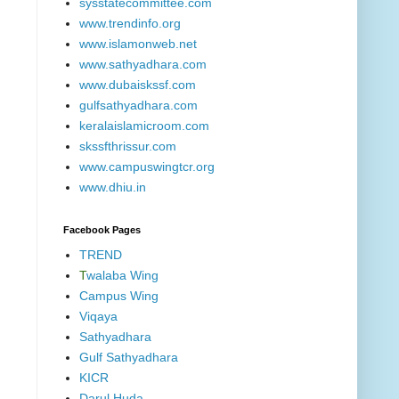
sysstatecommittee.com
www.trendinfo.org
www.islamonweb.net
www.sathyadhara.com
www.dubaiskssf.com
gulfsathyadhara.com
keralaislamicroom.com
skssfthrissur.com
www.campuswingtcr.org
www.dhiu.in
Facebook Pages
TREND
T
walaba Wing
Campus Wing
Viqaya
Sathyadhara
Gulf Sathyadhara
KICR
Darul Huda