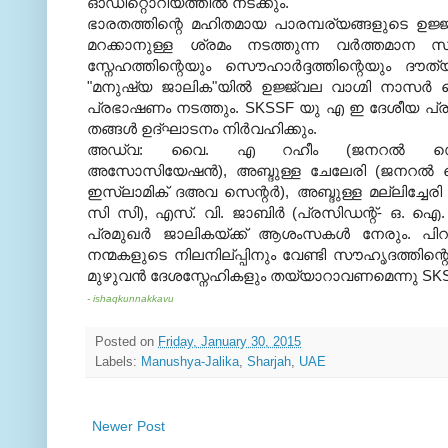
ഓഡിറ്റൊറിയത്തില്‍ നടക്കും.
ഭാരതത്തിന്റെ മഹിതമായ പാരമ്പര്യങ്ങളുടെ ഉജ്ജ
മറക്കാനുള്ള ശ്രമം നടത്തുന്ന വര്‍ത്തമാന
സ്നേഹത്തിന്റെയും സൌഹാര്‍ദ്ദത്തിന്റെയും ദൗത്
"മനുഷ്യ ജാലിക"യില്‍ ഉജ്ജ്വല വാഗ്മി നാസര്
പ്രഭാഷണം നടത്തും. SKSSF യു എ ഇ ദേശീയ പ്
തങ്ങള്‍ ഉദ്ഘാടനം നിര്‍വഹിക്കും.
അഡ്വ: വൈ. എ റഹീം (ജനറല്‍ സെക്രട്ട
അസോസിയേഷന്‍), അബ്ദുള്ള ചേലേരി (ജനറല്‍ സെക്
ഇസ്ലാമിക് ദഅവ സെന്റര്‍), അബ്ദുള്ള മല്ലിച്ചേരി
സി സി), എസ്. വി. ജാബിര്‍ (പ്രസിഡന്റ്‌- ഒ. ഐ
പ്രമുഖര്‍ ജാലികയ്ക്ക് ആശംസകള്‍ നേരും. പിറന
നന്മകളുടെ നിലനില്പ്പിനും വേണ്ടി സൗഹൃദത്തിന്റ
മുഴുവന്‍ ദേശസ്നേഹികളും തയ്യാറാവണമെന്നു SKSS
- ishaqkunnakkavu
Posted on
Friday, January 30, 2015
Labels:
Manushya-Jalika
,
Sharjah
,
UAE
Newer Post