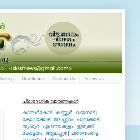
Gallery
Downloads
Contact Us
Follow Us
പ്രാദേശിക വാര്‍ത്തകള്‍
കാസര്‍കോട്
|
കണ്ണൂര്‍
|
വയനാട്
|
കോഴിക്കോട്
|
മലപ്പുറം
|
പാലക്കാട്
|
തൃശൂര്‍
|
എറണാകുളം
|
ഇടുക്കി
|
കോട്ടയം
|
ആലപ്പുഴ
|
പത്തനംതിട്ട
|
കൊല്ലം
|
തിരുവനന്തപുരം
|