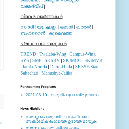
ലക്ഷദ്വീപ്
|
വിദേശ വാര്‍ത്തകള്‍
സൗദി
|
യു.എ.ഇ.
|
ഒമാന്‍
|
ഖത്തര്‍
|
ബഹ്റൈന്‍
|
കുവൈത്ത്
പ്രധാന ലേബലുകള്‍
TREND
|
Twalaba-Wing
|
Campus-Wing
|
SYS
|
SMF
|
SKSBV
|
SKJMCC
|
SKIMVB
|
Jamia-Nooria
|
Darul-Huda
|
SKSSF-State
|
Sahachari
|
Manushya-Jalika
|
Forthcoming Programs
2021-03-10 - ദാറുല്‍ഹുദാ ബിരുദദാനം
News Highlight
സമസ്ത പൊതുപരീക്ഷ സംവിധാനം
അക്കാദമിക രംഗത്തെ ഉദാത്ത മാതൃക
t
സമസ്ത: പൊതുപരീക്ഷ ഫലം