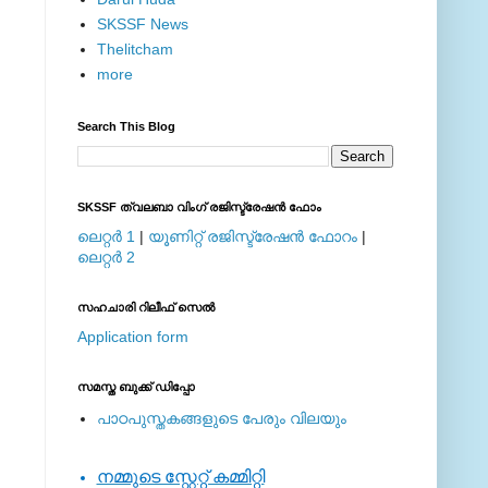
SKSSF News
Thelitcham
more
Search This Blog
SKSSF ത്വലബാ വിംഗ് രജിസ്ട്രേഷന്‍ ഫോം
ലെറ്റര്‍ 1
|
യൂണിറ്റ് രജിസ്ട്രേഷന്‍ ഫോറം
|
ലെറ്റര്‍ 2
സഹചാരി റിലീഫ് സെല്‍
Application form
സമസ്ത ബുക്ക് ഡിപ്പോ
പാഠപുസ്തകങ്ങളുടെ പേരും വിലയും
നമ്മുടെ സ്റ്റേറ്റ് കമ്മിറ്റി