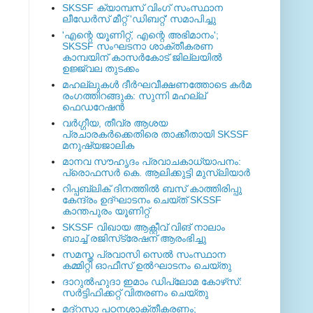
SKSSF ക്യാമ്പസ് വിംഗ് സംസ്ഥാന
ലീഡേർസ് മീറ്റ് 'ഡിബറ്റ്' സമാപിച്ചു
'എന്റെ യൂണിറ്റ്, എന്റെ അഭിമാനം';
SKSSF സംഘടനാ ശാക്തീകരണ
കാമ്പയിന് കാസര്‍കോട് ജില്ലയില്‍
ഉജ്ജ്വല തുടക്കം
മഹല്ലുകള്‍ ദീര്‍ഘവീക്ഷണത്തോടെ കര്‍മ
രംഗത്തിറങ്ങുക: സുന്നി മഹല്ല്
ഫെഡറേഷന്‍
വര്‍ഗ്ഗീയ, തീവ്ര ആശയ
പ്രചാരകര്‍ക്കെതിരെ താക്കീതായി SKSSF
മനുഷ്യജാലിക
മാനവ സൗഹൃദം പ്രവാചകാധ്യാപനം:
പ്രൊഫസർ കെ. ആലിക്കുട്ടി മുസ്ലിയാർ
റിപ്പബ്ലിക് ദിനത്തില്‍ ബസ് കാത്തിരിപ്പു
കേന്ദ്രം ഉദ്ഘാടനം ചെയ്ത്‌ SKSSF
കാന്തപുരം യൂണിറ്റ്
SKSSF വിഖായ ആക്റ്റീവ് വിങ് നാലാം
ബാച്ച് രജിസ്‌ട്രേഷന് ആരംഭിച്ചു
സമസ്ത പ്രവാസി സെല്‍ സംസ്ഥാന
കമ്മിറ്റി ഓഫീസ് ഉല്‍ഘാടനം ചെയ്തു
ദാറുല്‍ഹുദാ ഇമാം ഡിപ്ലോമ കോഴ്‌സ്:
സര്‍ട്ടിഫിക്കറ്റ് വിതരണം ചെയ്തു
മദ്‌റസാ പഠനശാക്തീകരണം;