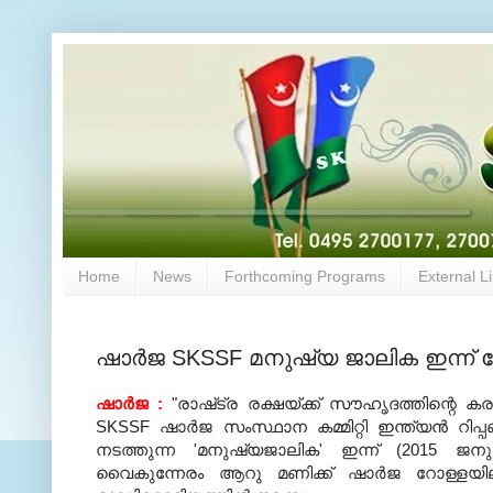
Home
News
Forthcoming Programs
External L
ഷാര്‍ജ SKSSF മനുഷ്യ ജാലിക ഇന്ന് 
ഷാര്‍ജ :
"രാഷ്‌ട്ര രക്ഷയ്‌ക്ക്‌ സൗഹൃദത്തിന്റെ
SKSSF ഷാര്‍ജ സംസ്ഥാന കമ്മിറ്റി ഇന്ത്യന്‍ റിപ്
നടത്തുന്ന 'മനുഷ്യജാലിക' ഇന്ന് (2015 ജന
വൈകുന്നേരം ആറു മണിക്ക് ഷാര്‍ജ റോള്ളയിലുള