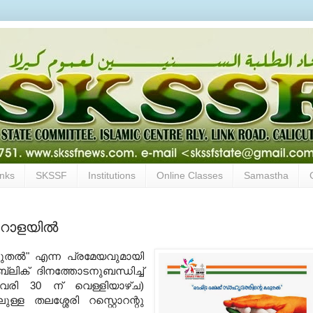
inks
SKSSF
Institutions
Online Classes
Samastha
റോളയില്‍
 കരുതല്‍" എന്ന പ്രമേയവുമായി
പബ്ലിക് ദിനത്തോടനുബന്ധിച്ച്
ുവരി 30 ന് വെള്ളിയാഴ്ച)
്ള തലശ്ശേരി റസ്റ്റൊറന്റു