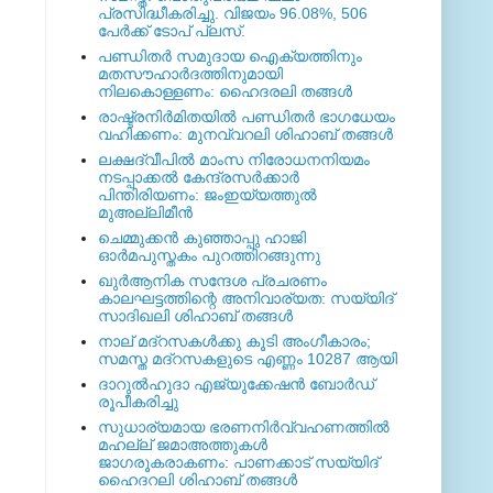
പ്രസിദ്ധീകരിച്ചു. വിജയം 96.08%, 506
പേര്‍ക്ക് ടോപ് പ്ലസ്.
പണ്ഡിതര്‍ സമുദായ ഐക്യത്തിനും
മതസൗഹാര്‍ദത്തിനുമായി
നിലകൊള്ളണം: ഹൈദരലി തങ്ങള്‍
രാഷ്ട്രനിര്‍മിതയില്‍ പണ്ഡിതര്‍ ഭാഗധേയം
വഹിക്കണം: മുനവ്വറലി ശിഹാബ് തങ്ങള്‍
ലക്ഷദ്വീപില്‍ മാംസ നിരോധനനിയമം
നടപ്പാക്കല്‍ കേന്ദ്രസര്‍ക്കാര്‍
പിന്തിരിയണം: ജംഇയ്യത്തുല്‍
മുഅല്ലിമീന്‍
ചെമ്മുക്കന്‍ കുഞ്ഞാപ്പു ഹാജി
ഓര്‍മപുസ്തകം പുറത്തിറങ്ങുന്നു
ഖുര്‍ആനിക സന്ദേശ പ്രചരണം
കാലഘട്ടത്തിന്റെ അനിവാര്യത: സയ്യിദ്
സാദിഖലി ശിഹാബ് തങ്ങള്‍
നാല് മദ്‌റസകള്‍ക്കു കൂടി അംഗീകാരം;
സമസ്ത മദ്‌റസകളുടെ എണ്ണം 10287 ആയി
ദാറുല്‍ഹുദാ എജ്യുക്കേഷന്‍ ബോര്‍ഡ്
രൂപീകരിച്ചു
സുധാര്യമായ ഭരണനിര്‍വ്വഹണത്തില്‍
മഹല്ല് ജമാഅത്തുകള്‍
ജാഗരൂകരാകണം: പാണക്കാട് സയ്യിദ്
ഹൈദറലി ശിഹാബ് തങ്ങള്‍