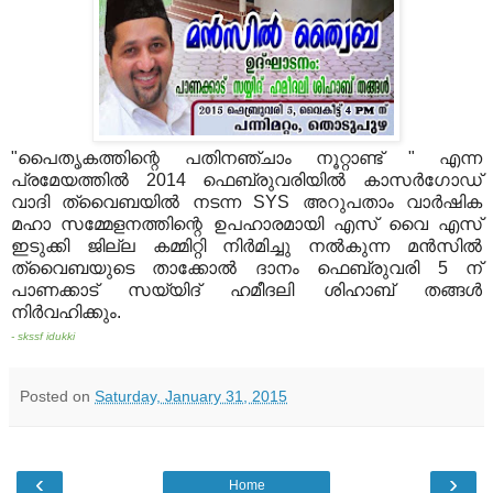
"പൈതൃകത്തിന്റെ പതിനഞ്ചാം നൂറ്റാണ്ട് " എന്ന
പ്രമേയത്തില്‍ 2014 ഫെബ്രുവരിയില്‍ കാസര്‍ഗോഡ്‌
വാദി ത്വൈബയില്‍ നടന്ന SYS അറുപതാം വാര്‍ഷിക
മഹാ സമ്മേളനത്തിന്റെ ഉപഹാരമായി എസ് വൈ എസ്
ഇടുക്കി ജില്ല കമ്മിറ്റി നിര്‍മിച്ചു നല്‍കുന്ന ‪മൻസില്‍‬
‪‎ത്വൈബയുടെ‬ താക്കോല്‍ ദാനം ഫെബ്രുവരി 5 ന്
പാണക്കാട് സയ്യിദ് ഹമീദലി ശിഹാബ് തങ്ങള്‍
നിര്‍വഹിക്കും.
- skssf idukki
Posted on
Saturday, January 31, 2015
‹
›
Home