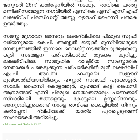
ജനുവരി 26ന് കല്‍പ്പേനിയില്‍ നടക്കും. രാവിലെ പത്തു
മണിക്ക് സമ്മേളന നഗരിയില്‍ എസ് കെ എസ് എസ് എഫ്
ലക്ഷദ്വീപ് പ്രസിഡന്റ് അബ്ദു റഊഫ് ഫൈസി പതാക
ഉയര്‍ത്തും.
സമസ്ത മുശാവറ മെമ്പറും ലക്ഷദ്വീപിലെ പ്രമുഖ സൂഫി
വര്യനുമായ കെ.പി. അബ്ദുല്‍ ജബ്ബാര്‍ മുസ്‍ലിയാരുടെ
നേതൃത്വത്തില്‍ ഇന്നലെ വൈകീട്ട് നടത്തിയ ദുആയോടു
കൂടി സമ്മേളന പരിപാടികള്‍ക്ക് തുടക്കം കുറിച്ചു.
ലക്ഷദ്വീപിലെ സാമൂഹിക രാഷ്ട്രീയ സാംസ്കാരിക
നേതാക്കള്‍ പങ്കെടുക്കുന്ന പരിപാടികളില്‍ മുന്‍ ലക്ഷദ്വീപ്
എം.പി. അഡ്വ. ഹംദുല്ല സഈദ്
മുഖ്യാതിഥിയായിരിക്കും. ഹസ്സന്‍ സഖാഫി പൂക്കോട്ടൂര്‍,
സാലിം ഫൈസി കൊളത്തൂര്‍, മുഹമ്മദ് കുട്ടി ഫൈസി
ആനമങ്ങാട് എന്നീ പ്രമുഖ നേതാക്കന്മാരും പാണക്കാട്
സ്വാദിഖലി തങ്ങളെയും കോട്ടുമല ഉസ്താദിനേയും
അനുഗമിച്ചുകൊണ്ട് നാളെ രാവിലെ കൊച്ചിയില്‍ നിന്നും
കല്‍പ്പേനി ദ്വീപിലേക്ക് യാത്ര പുറപ്പെടുമെന്ന്
സംഘാടകര്‍ അറിയിച്ചു.
- Mohammed Suhaib CHP