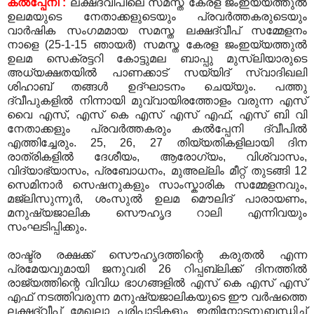
കല്‍പ്പേനി :
ലക്ഷദ്വീപിലെ സമസ്ത കേരള ജംഇയ്യത്തുല്‍
ഉലമയുടെ നേതാക്കളുടെയും പ്രവര്‍ത്തകരുടെയും
വാര്‍ഷിക സംഗമമായ സമസ്ത ലക്ഷദ്വീപ് സമ്മേളനം
നാളെ (25-1-15 ഞായര്‍) സമസ്ത കേരള ജംഇയ്യത്തുല്‍
ഉലമ സെക്രട്ടറി കോട്ടുമല ബാപ്പു മുസ്ലിയാരുടെ
അധ്യക്ഷതയില്‍ പാണക്കാട് സയ്യിദ് സ്വാദിഖലി
ശിഹാബ് തങ്ങള്‍ ഉദ്ഘാടനം ചെയ്യും. പത്തു
ദ്വീപുകളില്‍ നിന്നായി മുവ്വായിരത്തോളം വരുന്ന എസ്
വൈ എസ്, എസ് കെ എസ് എസ് എഫ്, എസ് ബി വി
നേതാക്കളും പ്രവര്‍ത്തകരും കല്‍പ്പേനി ദ്വീപില്‍
എത്തിച്ചേരും. 25, 26, 27 തിയ്യതികളിലായി ദിന
രാത്രികളില്‍ ദേശീയം, ആരോഗ്യം, വിശ്വാസം,
വിദ്യാഭ്യാസം, പ്രബോധനം, മുഅല്ലിം മീറ്റ് തുടങ്ങി 12
സെമിനാര്‍ സെഷനുകളും സാംസ്കാരിക സമ്മേളനവും,
മജ്‍ലിസുന്നൂര്‍, ശംസുല്‍ ഉലമ മൌലിദ് പാരായണം,
മനുഷ്യജാലിക സൌഹൃദ റാലി എന്നിവയും
സംഘടിപ്പിക്കും.
രാഷ്ട്ര രക്ഷക്ക് സൌഹൃദത്തിന്റെ കരുതല്‍ എന്ന
പ്രമേയവുമായി ജനുവരി 26 റിപ്പബ്ലിക്ക് ദിനത്തില്‍
രാജ്യത്തിന്റെ വിവിധ ഭാഗങ്ങളില്‍ എസ് കെ എസ് എസ്
എഫ് നടത്തിവരുന്ന മനുഷ്യജാലികയുടെ ഈ വര്‍ഷത്തെ
ലക്ഷദ്വീപ് മേഖലാ പരിപാടികളും ഇതിനോടനുബന്ധിച്ച്