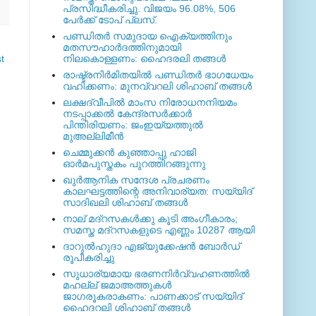
പ്രസിദ്ധീകരിച്ചു. വിജയം 96.08%, 506
പേര്‍ക്ക് ടോപ് പ്ലസ്.
പണ്ഡിതര്‍ സമുദായ ഐക്യത്തിനും
മതസൗഹാര്‍ദത്തിനുമായി
t
നിലകൊള്ളണം: ഹൈദരലി തങ്ങള്‍
രാഷ്ട്രനിര്‍മിതയില്‍ പണ്ഡിതര്‍ ഭാഗധേയം
വഹിക്കണം: മുനവ്വറലി ശിഹാബ് തങ്ങള്‍
ലക്ഷദ്വീപില്‍ മാംസ നിരോധനനിയമം
നടപ്പാക്കല്‍ കേന്ദ്രസര്‍ക്കാര്‍
പിന്തിരിയണം: ജംഇയ്യത്തുല്‍
മുഅല്ലിമീന്‍
ചെമ്മുക്കന്‍ കുഞ്ഞാപ്പു ഹാജി
ഓര്‍മപുസ്തകം പുറത്തിറങ്ങുന്നു
ഖുര്‍ആനിക സന്ദേശ പ്രചരണം
കാലഘട്ടത്തിന്റെ അനിവാര്യത: സയ്യിദ്
സാദിഖലി ശിഹാബ് തങ്ങള്‍
നാല് മദ്‌റസകള്‍ക്കു കൂടി അംഗീകാരം;
സമസ്ത മദ്‌റസകളുടെ എണ്ണം 10287 ആയി
ദാറുല്‍ഹുദാ എജ്യുക്കേഷന്‍ ബോര്‍ഡ്
രൂപീകരിച്ചു
സുധാര്യമായ ഭരണനിര്‍വ്വഹണത്തില്‍
മഹല്ല് ജമാഅത്തുകള്‍
ജാഗരൂകരാകണം: പാണക്കാട് സയ്യിദ്
ഹൈദറലി ശിഹാബ് തങ്ങള്‍