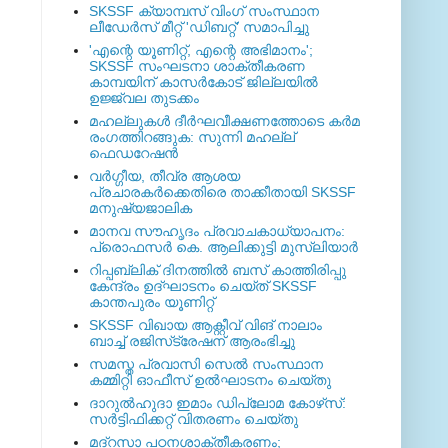
SKSSF ക്യാമ്പസ് വിംഗ് സംസ്ഥാന
ലീഡേർസ് മീറ്റ് 'ഡിബറ്റ്' സമാപിച്ചു
'എന്റെ യൂണിറ്റ്, എന്റെ അഭിമാനം';
SKSSF സംഘടനാ ശാക്തീകരണ
കാമ്പയിന് കാസര്‍കോട് ജില്ലയില്‍
ഉജ്ജ്വല തുടക്കം
മഹല്ലുകള്‍ ദീര്‍ഘവീക്ഷണത്തോടെ കര്‍മ
രംഗത്തിറങ്ങുക: സുന്നി മഹല്ല്
ഫെഡറേഷന്‍
വര്‍ഗ്ഗീയ, തീവ്ര ആശയ
പ്രചാരകര്‍ക്കെതിരെ താക്കീതായി SKSSF
മനുഷ്യജാലിക
മാനവ സൗഹൃദം പ്രവാചകാധ്യാപനം:
പ്രൊഫസർ കെ. ആലിക്കുട്ടി മുസ്ലിയാർ
റിപ്പബ്ലിക് ദിനത്തില്‍ ബസ് കാത്തിരിപ്പു
കേന്ദ്രം ഉദ്ഘാടനം ചെയ്ത്‌ SKSSF
കാന്തപുരം യൂണിറ്റ്
SKSSF വിഖായ ആക്റ്റീവ് വിങ് നാലാം
ബാച്ച് രജിസ്‌ട്രേഷന് ആരംഭിച്ചു
സമസ്ത പ്രവാസി സെല്‍ സംസ്ഥാന
കമ്മിറ്റി ഓഫീസ് ഉല്‍ഘാടനം ചെയ്തു
ദാറുല്‍ഹുദാ ഇമാം ഡിപ്ലോമ കോഴ്‌സ്:
സര്‍ട്ടിഫിക്കറ്റ് വിതരണം ചെയ്തു
മദ്‌റസാ പഠനശാക്തീകരണം;