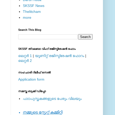
SKSSF News
Thelitcham
more
Search This Blog
SKSSF ത്വലബാ വിംഗ് രജിസ്ട്രേഷന്‍ ഫോം
ലെറ്റര്‍ 1
|
യൂണിറ്റ് രജിസ്ട്രേഷന്‍ ഫോറം
|
ലെറ്റര്‍ 2
സഹചാരി റിലീഫ് സെല്‍
Application form
സമസ്ത ബുക്ക് ഡിപ്പോ
പാഠപുസ്തകങ്ങളുടെ പേരും വിലയും
നമ്മുടെ സ്റ്റേറ്റ് കമ്മിറ്റി