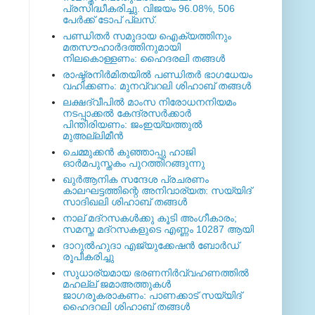
പ്രസിദ്ധീകരിച്ചു. വിജയം 96.08%, 506
പേര്‍ക്ക് ടോപ് പ്ലസ്.
പണ്ഡിതര്‍ സമുദായ ഐക്യത്തിനും
മതസൗഹാര്‍ദത്തിനുമായി
നിലകൊള്ളണം: ഹൈദരലി തങ്ങള്‍
രാഷ്ട്രനിര്‍മിതയില്‍ പണ്ഡിതര്‍ ഭാഗധേയം
വഹിക്കണം: മുനവ്വറലി ശിഹാബ് തങ്ങള്‍
ലക്ഷദ്വീപില്‍ മാംസ നിരോധനനിയമം
നടപ്പാക്കല്‍ കേന്ദ്രസര്‍ക്കാര്‍
പിന്തിരിയണം: ജംഇയ്യത്തുല്‍
മുഅല്ലിമീന്‍
ചെമ്മുക്കന്‍ കുഞ്ഞാപ്പു ഹാജി
ഓര്‍മപുസ്തകം പുറത്തിറങ്ങുന്നു
ഖുര്‍ആനിക സന്ദേശ പ്രചരണം
കാലഘട്ടത്തിന്റെ അനിവാര്യത: സയ്യിദ്
സാദിഖലി ശിഹാബ് തങ്ങള്‍
നാല് മദ്‌റസകള്‍ക്കു കൂടി അംഗീകാരം;
സമസ്ത മദ്‌റസകളുടെ എണ്ണം 10287 ആയി
ദാറുല്‍ഹുദാ എജ്യുക്കേഷന്‍ ബോര്‍ഡ്
രൂപീകരിച്ചു
സുധാര്യമായ ഭരണനിര്‍വ്വഹണത്തില്‍
മഹല്ല് ജമാഅത്തുകള്‍
ജാഗരൂകരാകണം: പാണക്കാട് സയ്യിദ്
ഹൈദറലി ശിഹാബ് തങ്ങള്‍