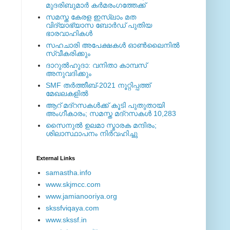
മുദരിബുമാര്‍ കര്‍മരംഗത്തേക്ക്
സമസ്ത കേരള ഇസ്ലാം മത
വിദ്യാഭ്യാസ ബോര്‍ഡ് പുതിയ
ഭാരവാഹികള്‍
സഹചാരി അപേക്ഷകൾ ഓൺലൈനിൽ
സ്വീകരിക്കും
ദാറുല്‍ഹുദാ: വനിതാ കാമ്പസ്
അനുവദിക്കും
SMF തര്‍ത്തീബ്-2021 നൂറ്റിപ്പത്ത്
മേഖലകളില്‍
ആറ് മദ്റസകള്‍ക്ക് കൂടി പുതുതായി
അംഗീകാരം; സമസ്ത മദ്റസകള്‍ 10,283
സൈനുല്‍ ഉലമാ സ്മാരക മന്ദിരം;
ശിലാസ്ഥാപനം നിര്‍വഹിച്ചു
External ‎Links
samastha.info
www.skjmcc.com
www.jamianooriya.org
skssfviqaya.com
www.skssf.in