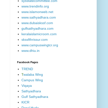
sysstatecommittee.com
www.trendinfo.org
www.islamonweb.net
www.sathyadhara.com
www.dubaiskssf.com
gulfsathyadhara.com
keralaislamicroom.com
skssfthrissur.com
www.campuswingtcr.org
www.dhiu.in
Facebook Pages
TREND
T
walaba Wing
Campus Wing
Viqaya
Sathyadhara
Gulf Sathyadhara
KICR
Darul Huda