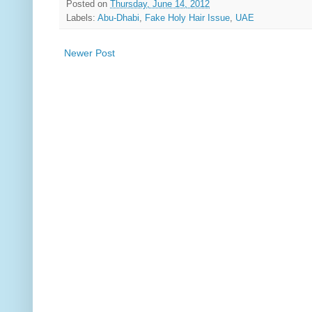
Posted on
Thursday, June 14, 2012
Labels:
Abu-Dhabi
,
Fake Holy Hair Issue
,
UAE
Newer Post