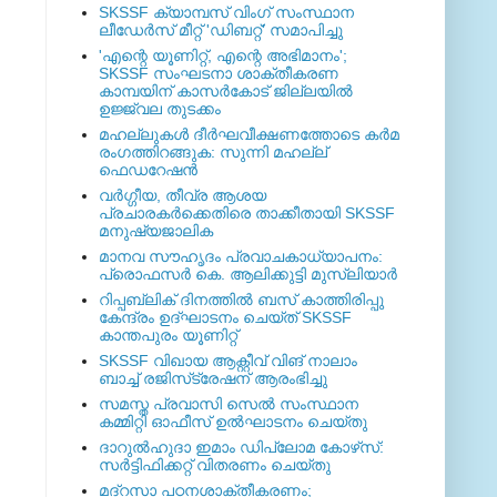
SKSSF ക്യാമ്പസ് വിംഗ് സംസ്ഥാന
ലീഡേർസ് മീറ്റ് 'ഡിബറ്റ്' സമാപിച്ചു
'എന്റെ യൂണിറ്റ്, എന്റെ അഭിമാനം';
SKSSF സംഘടനാ ശാക്തീകരണ
കാമ്പയിന് കാസര്‍കോട് ജില്ലയില്‍
ഉജ്ജ്വല തുടക്കം
മഹല്ലുകള്‍ ദീര്‍ഘവീക്ഷണത്തോടെ കര്‍മ
രംഗത്തിറങ്ങുക: സുന്നി മഹല്ല്
ഫെഡറേഷന്‍
വര്‍ഗ്ഗീയ, തീവ്ര ആശയ
പ്രചാരകര്‍ക്കെതിരെ താക്കീതായി SKSSF
മനുഷ്യജാലിക
മാനവ സൗഹൃദം പ്രവാചകാധ്യാപനം:
പ്രൊഫസർ കെ. ആലിക്കുട്ടി മുസ്ലിയാർ
റിപ്പബ്ലിക് ദിനത്തില്‍ ബസ് കാത്തിരിപ്പു
കേന്ദ്രം ഉദ്ഘാടനം ചെയ്ത്‌ SKSSF
കാന്തപുരം യൂണിറ്റ്
SKSSF വിഖായ ആക്റ്റീവ് വിങ് നാലാം
ബാച്ച് രജിസ്‌ട്രേഷന് ആരംഭിച്ചു
സമസ്ത പ്രവാസി സെല്‍ സംസ്ഥാന
കമ്മിറ്റി ഓഫീസ് ഉല്‍ഘാടനം ചെയ്തു
ദാറുല്‍ഹുദാ ഇമാം ഡിപ്ലോമ കോഴ്‌സ്:
സര്‍ട്ടിഫിക്കറ്റ് വിതരണം ചെയ്തു
മദ്‌റസാ പഠനശാക്തീകരണം;