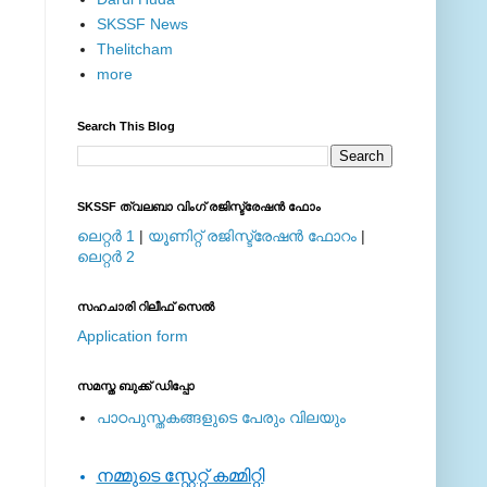
SKSSF News
Thelitcham
more
Search This Blog
SKSSF ത്വലബാ വിംഗ് രജിസ്ട്രേഷന്‍ ഫോം
ലെറ്റര്‍ 1
|
യൂണിറ്റ് രജിസ്ട്രേഷന്‍ ഫോറം
|
ലെറ്റര്‍ 2
സഹചാരി റിലീഫ് സെല്‍
Application form
സമസ്ത ബുക്ക് ഡിപ്പോ
പാഠപുസ്തകങ്ങളുടെ പേരും വിലയും
നമ്മുടെ സ്റ്റേറ്റ് കമ്മിറ്റി