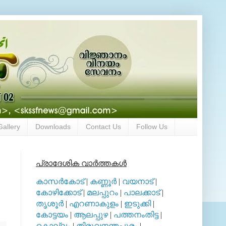
Gallery
Downloads
Contact Us
Follow Us
പ്രാദേശിക വാര്‍ത്തകള്‍
കാസര്‍കോട്
|
കണ്ണൂര്‍
|
വയനാട്
|
കോഴിക്കോട്
|
മലപ്പുറം
|
പാലക്കാട്
|
തൃശൂര്‍
|
എറണാകുളം
|
ഇടുക്കി
|
കോട്ടയം
|
ആലപ്പുഴ
|
പത്തനംതിട്ട
|
കൊല്ലം
|
തിരുവനന്തപുരം
|