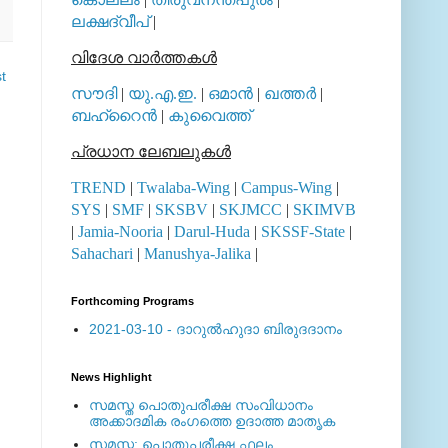
ലക്ഷദ്വീപ്
|
വിദേശ വാര്‍ത്തകള്‍
t
സൗദി
|
യു.എ.ഇ.
|
ഒമാന്‍
|
ഖത്തര്‍
|
ബഹ്റൈന്‍
|
കുവൈത്ത്
പ്രധാന ലേബലുകള്‍
TREND
|
Twalaba-Wing
|
Campus-Wing
|
SYS
|
SMF
|
SKSBV
|
SKJMCC
|
SKIMVB
|
Jamia-Nooria
|
Darul-Huda
|
SKSSF-State
|
Sahachari
|
Manushya-Jalika
|
Forthcoming Programs
2021-03-10 - ദാറുല്‍ഹുദാ ബിരുദദാനം
News Highlight
സമസ്ത പൊതുപരീക്ഷ സംവിധാനം
അക്കാദമിക രംഗത്തെ ഉദാത്ത മാതൃക
സമസ്ത: പൊതുപരീക്ഷ ഫലം