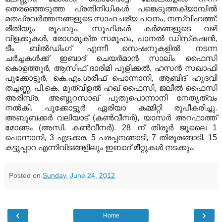
തെരഞ്ഞെടുത്ത പ്രതിനിധികള്‍ പങ്കെടുത്ത
ക്യാമ്പില്‍
മതപ്രവര്‍ത്തനങ്ങളുടെ സാഹചര്യ പഠനം, നസ്വീഹത്ത്:
രീതിയും
രൂപവും, സൂഫികള്‍ കര്‍മങ്ങളുടെ വഴി
വിളക്കുകള്‍, രോഗമുക്ത സമൂഹം, പാനല്‍ ഡിസ്‌കഷന്‍,
ടീം ബില്‍ഡിംഗ് എന്നീ സെഷനുകളില്‍ നടന്ന
ചര്‍ച്ചകള്‍ക്ക്
ഇബാദ് ചെയര്‍മാന്‍ സാലിം ഫൈസി
കൊളത്തൂര്‍, ആസിഫ് ദാരിമി പുളിക്കല്‍,
ഹസന്‍ സഖാഫി
പൂക്കോട്ടൂര്‍, കെ.എം.ശരീഫ് പൊന്നാനി, ആബിദ് ഹുദവി
തച്ചണ്ണ, പി.കെ. മുത്വീഉല്‍ ഹഖ് ഫൈസി, ജലീല്‍ ഫൈസി
അരിമ്പ്ര, അബ്ദുറസാഖ് പുതുപൊന്നാനി നേതൃത്വം
നല്‍കി. പൂക്കോട്ടൂര്‍ ഏരിയാ കമ്മിറ്റി രൂപീകരിച്ചു.
അബൂബക്കര്‍ വലിയാട് (കണ്‍വീനര്‍), യാസര്‍ അറഫാത്ത്
മോങ്ങം (അസി. കണ്‍വീനര്‍). 28 ന് തിരൂര്‍ ജൂലൈ 1
പൊന്നാനി, 3 എടക്കര, 5 പരപ്പനങ്ങാടി, 7 തിരൂരങ്ങാടി, 15
കട്ടുപ്പാറ എന്നിവിടങ്ങളിലും ഇബാദ് മീറ്റുകള്‍ നടക്കും.
Posted on
Sunday, June 24, 2012
‹
›
Home