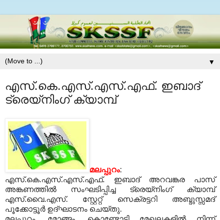
▼
എസ്.കെ.എസ്.എസ്.എഫ്. ഇബാദ്
ട്രെയ്‌നിംഗ് ക്യാമ്പ്
മലപ്പുറം
:
എസ്.കെ.എസ്.എസ്.എഫ്. ഇബാദ് അറവങ്കര പാസ്
അങ്കണത്തില്‍
സംഘടിപ്പിച്ച ട്രെയ്‌നിംഗ് ക്യാമ്പ്
എസ്.വൈ.എസ്. സ്റ്റേറ്റ് സെക്രട്ടറി അബ്ദുസ്സമദ്
പൂക്കോട്ടൂര്‍ ഉദ്ഘാടനം ചെയ്തു.
മലപ്പുറം, മോങ്ങം,
കൊണ്ടോട്ടി മേഖലകളില്‍ നിന്ന്