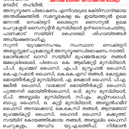
മനോരമ
ചേര്‍ത്ത അ
ഡീ
ഷണല്‍ ഫോട്ടോ
മൗലീദ്, തഹ്‌ലീല്‍,
അനുസ്മരണ പ്രഭാഷണം എന്നിവയുടെ ഭക്തിസാന്ദ്രമായ
അന്തരീക്ഷത്തില്‍ സമസ്തകേരള ജം ഇയ്യത്തുല്‍ ഉലമ
ജനറല്‍ സെക്രട്ടറി ശൈഖുന സൈനുല്‍ ഉലമ
ചെറുശ്ശേരി സൈനുദ്ദീന്‍ മുസ്‌ലിയാര്‍ ഉദ്ഘാടനംചെയ്തു.
പാണക്കാട് സയ്യിദ് ഹൈദരലി ശിഹാബ്തങ്ങള്‍
അധ്യക്ഷതവഹിച്ചു.
സുന്നി യുവജനസംഘം സംസ്ഥാന സെക്രട്ടറി
അബ്ദുസ്സമദ് പൂക്കോട്ടൂര്‍ അനുസ്മരണപ്രഭാഷണം നടത്തി.
കോഴിക്കോട് ഖാസി സയ്യിദ് മുഹമ്മദ്‌കോയ തങ്ങള്‍
ജമലുല്ലൈലി, പ്രൊഫ. കെ. ആലിക്കുട്ടി മുസ്‌ലിയാര്‍,
പി.പി. മുഹമ്മദ് ഫൈസി, എം.പി. മുസ്തഫല്‍ ഫൈസി,
കെ.എ.റഹ്മാന്‍ ഫൈസി, കെ.കെ.എസ് തങ്ങള്‍, കോട്ടുമല
മൊയ്തീന്‍കുട്ടി മുസ്‌ലിയാര്‍, എ. മരക്കാര്‍ ഫൈസി, പി.എ.
ജലീല്‍ ഫൈസി, വാക്കോട് മൊയ്തീന്‍കുട്ടി ഫൈസി,
പുത്തനഴി മൊയ്തീന്‍ഫൈസി, ഒ.ടി. മൂസ മുസ്‌ലിയാര്‍,
ടി.പി. അബ്ദുല്ല മുസ്‌ലിയാര്‍, സി.എം. കുട്ടിസഖാഫി,
ബാപ്പു ഫൈസി, ഒ. കുട്ടി മുസ്‌ലിയാര്‍, അബ്ദുല്‍ഹമീദ്
ഫൈസി അമ്പലക്കടവ്, കെ.കെ.സി തങ്ങള്‍, ആനമങ്ങാട്
മുഹമ്മദ്കുട്ടി ഫൈസി, ഹൈദര്‍ ഫൈസി കക്കൂത്ത്,
സയ്യിദ് കോയഞ്ഞിക്കോയ തങ്ങള്‍, അബ്ദുല്ല ഫൈസി
ചെറുകുളം, അഡ്വ. യു.എ.ലത്തീഫ്, നിര്‍മാണ്‍