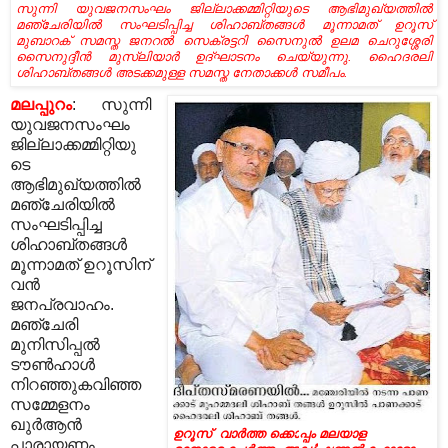
സുന്നി യുവജനസംഘം ജില്ലാക്കമ്മിറ്റിയുടെ ആഭിമുഖ്യത്തില്‍
മഞ്ചേരിയില്‍ സംഘടിപ്പിച്ച ശിഹാബ്തങ്ങള്‍ മൂന്നാമത് ഉറൂസ്
മുബാറക് സമസ്ത ജനറല്‍ സെക്രട്ടറി സൈനുല്‍ ഉലമ ചെറുശ്ശേരി
സൈനുദ്ദീന്‍ മുസ്‌ലിയാര്‍ ഉദ്ഘാടനം ചെയ്യുന്നു. ഹൈദരലി
ശിഹാബ്തങ്ങള്‍ അടക്കമുള്ള സമസ്ത നേതാക്കള്‍ സമീപം.
മലപ്പുറം
: സുന്നി
യുവജനസംഘം
ജില്ലാക്കമ്മിറ്റിയു
ടെ
ആഭിമുഖ്യത്തില്‍
മഞ്ചേരിയില്‍
സംഘടിപ്പിച്ച
ശിഹാബ്തങ്ങള്‍
മൂന്നാമത് ഉറൂസിന്
വന്‍
ജനപ്രവാഹം.
മഞ്ചേരി
മുനിസിപ്പല്‍
ടൗണ്‍ഹാള്‍
നിറഞ്ഞുകവിഞ്ഞ
സമ്മേളനം
ഖുര്‍ആന്‍
ഉറൂസ്
വാര്‍ത്ത ക്കൊ
പ്പം
മലയാള
പാരായണം,