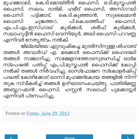
മുഹമ്മദാലി, കെ.ടി.മൊയ്തീന്‍ ഫൈസി, ഒ.ടി.മുസ്തഫല്‍
ഫൈസി, സലാം ദാരിമി, ഹമീദ് ഫൈസി, അസ്ഗറലി
ഫൈസി പട്ടിക്കാട്, കെ.ടി.കുഞ്ഞാന്‍, സുലൈമാന്‍
ഫൈസി ചുങ്കത്തറ, പി.കെ.ലത്തീഫ് ഫൈസി,
എം.പി.എം.ഇസ്ഹാഖ് കുരിക്കള്‍, ശരീഫ് കുരിക്കള്‍,
സലാഹുദ്ദീന്‍ ഫൈസി വെന്നിയൂര്‍, അലി ഫൈസി പറവണ്ണ
എന്നിവര്‍ നേതൃത്വം നല്‍കി.
ജില്ലയിലെ ഏറ്റവുംമികച്ച മുദരിസിനുള്ള ശിഹാബ്
തങ്ങള്‍ അവാര്‍ഡ് എ. മരക്കാര്‍ ഫൈസിക്ക് ഹൈദരലി
തങ്ങള്‍ സമ്മാനിച്ചു. സമ്മേളനത്തോടനുബന്ധിച്ച് ഓര്‍മ
സ്‌പെഷല്‍ പതിപ്പ് എം.പി.മുസ്തഫല്‍ ഫൈസിക്ക് കോപ്പി
നല്‍കി തങ്ങള്‍ നിര്‍വഹിച്ചു. ഓസ്‌ഫോജന സ്‌കോളര്‍ഷിപ്പ്
പദ്ധതി കോഴിക്കോട് ഖാസി മുഹമ്മദ്‌കോയ തങ്ങളില്‍ നിന്ന്
തുക സ്വീകരിച്ച് തങ്ങള്‍ ഉദ്ഘാടനംചെയ്തു. പാതിരിമണ്ണ
അബ്ദുറഹ്മാന്‍ ഫൈസി, ഹസ്സന്‍ സഖാഫി പൂക്കോട്ടൂര്‍
എന്നിവര്‍ പ്രസംഗിച്ചു.
Posted on
Friday, June 29, 2012
‹
›
Home