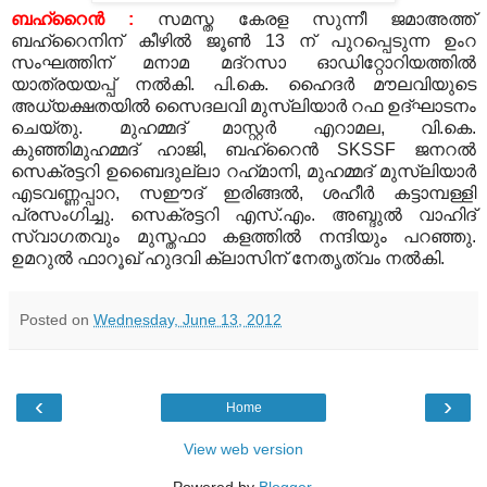
ബഹ്റൈന്‍
:
സമസ്ത കേരള സുന്നീ ജമാഅത്ത്
ബഹ്റൈനിന് കീഴില്‍ ജൂണ്‍
13
ന് പുറപ്പെടുന്ന ഉംറ
സംഘത്തിന് മനാമ മദ്റസാ ഓഡിറ്റോറിയത്തില്‍
യാത്രയയപ്പ് നല്‍കി
.
പി
.
കെ
.
ഹൈദര്‍ മൗലവിയുടെ
അധ്യക്ഷതയില്‍ സൈദലവി മുസ്‍ലിയാര്‍ റഫ ഉദ്ഘാടനം
ചെയ്തു
.
മുഹമ്മദ് മാസ്റ്റര്‍ എറാമല
,
വി
.
കെ
.
കുഞ്ഞിമുഹമ്മദ് ഹാജി
,
ബഹ്റൈന്‍
SKSSF
ജനറല്‍
സെക്രട്ടറി ഉബൈദുല്ലാ റഹ്‍മാനി
,
മുഹമ്മദ് മുസ്‍ലിയാര്‍
എടവണ്ണപ്പാറ
,
സഈദ് ഇരിങ്ങല്‍
,
ശഹീര്‍ കട്ടാമ്പള്ളി
പ്രസംഗിച്ചു
.
സെക്രട്ടറി എസ്
.
എം
.
അബ്ദുല്‍ വാഹിദ്
സ്വാഗതവും മുസ്തഫാ കളത്തില്‍ നന്ദിയും പറഞ്ഞു
.
ഉമറുല്‍ ഫാറൂഖ് ഹുദവി ക്ലാസിന് നേതൃത്വം നല്‍കി
.
Posted on
Wednesday, June 13, 2012
‹
›
Home
View web version