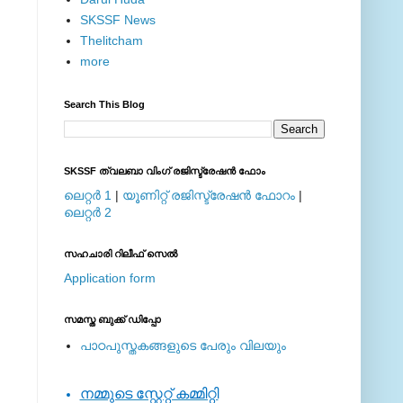
SKSSF News
Thelitcham
more
Search This Blog
SKSSF ത്വലബാ വിംഗ് രജിസ്ട്രേഷന്‍ ഫോം
ലെറ്റര്‍ 1
|
യൂണിറ്റ് രജിസ്ട്രേഷന്‍ ഫോറം
|
ലെറ്റര്‍ 2
സഹചാരി റിലീഫ് സെല്‍
Application form
സമസ്ത ബുക്ക് ഡിപ്പോ
പാഠപുസ്തകങ്ങളുടെ പേരും വിലയും
നമ്മുടെ സ്റ്റേറ്റ് കമ്മിറ്റി