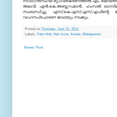
സ്വാഗതസംഘ രൂപവത്കരണത്തില്‍ എം. മൊയ്തീന്‍
അലവി, എന്‍.കെ.അബ്ദുറഹ്മാന്‍, ഹംസല്‍ ഖാസിമി 
സംബന്ധിച്ചു. എസ്.കെ.എസ്.എസ്.എഫിന്റെ ന
വാഹനപ്രചാരണ ജാഥയും നടക്കും.
Posted on
Thursday, June 21, 2012
Labels:
Fake Holy Hair Issue
,
Kerala
,
Malappuram
Newer Post