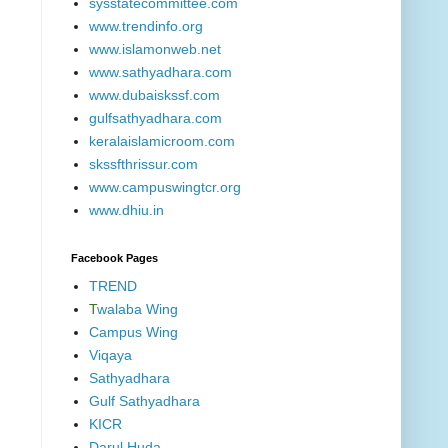
sysstatecommittee.com
www.trendinfo.org
www.islamonweb.net
www.sathyadhara.com
www.dubaiskssf.com
gulfsathyadhara.com
keralaislamicroom.com
skssfthrissur.com
www.campuswingtcr.org
www.dhiu.in
Facebook Pages
TREND
T
walaba Wing
Campus Wing
Viqaya
Sathyadhara
Gulf Sathyadhara
KICR
Darul Huda