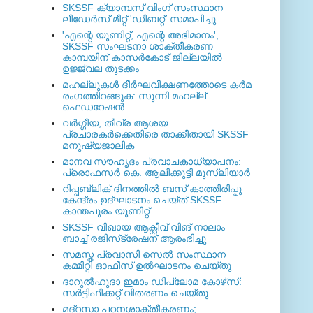
SKSSF ക്യാമ്പസ് വിംഗ് സംസ്ഥാന
ലീഡേർസ് മീറ്റ് 'ഡിബറ്റ്' സമാപിച്ചു
'എന്റെ യൂണിറ്റ്, എന്റെ അഭിമാനം';
SKSSF സംഘടനാ ശാക്തീകരണ
കാമ്പയിന് കാസര്‍കോട് ജില്ലയില്‍
ഉജ്ജ്വല തുടക്കം
മഹല്ലുകള്‍ ദീര്‍ഘവീക്ഷണത്തോടെ കര്‍മ
രംഗത്തിറങ്ങുക: സുന്നി മഹല്ല്
ഫെഡറേഷന്‍
വര്‍ഗ്ഗീയ, തീവ്ര ആശയ
പ്രചാരകര്‍ക്കെതിരെ താക്കീതായി SKSSF
മനുഷ്യജാലിക
മാനവ സൗഹൃദം പ്രവാചകാധ്യാപനം:
പ്രൊഫസർ കെ. ആലിക്കുട്ടി മുസ്ലിയാർ
റിപ്പബ്ലിക് ദിനത്തില്‍ ബസ് കാത്തിരിപ്പു
കേന്ദ്രം ഉദ്ഘാടനം ചെയ്ത്‌ SKSSF
കാന്തപുരം യൂണിറ്റ്
SKSSF വിഖായ ആക്റ്റീവ് വിങ് നാലാം
ബാച്ച് രജിസ്‌ട്രേഷന് ആരംഭിച്ചു
സമസ്ത പ്രവാസി സെല്‍ സംസ്ഥാന
കമ്മിറ്റി ഓഫീസ് ഉല്‍ഘാടനം ചെയ്തു
ദാറുല്‍ഹുദാ ഇമാം ഡിപ്ലോമ കോഴ്‌സ്:
സര്‍ട്ടിഫിക്കറ്റ് വിതരണം ചെയ്തു
മദ്‌റസാ പഠനശാക്തീകരണം;