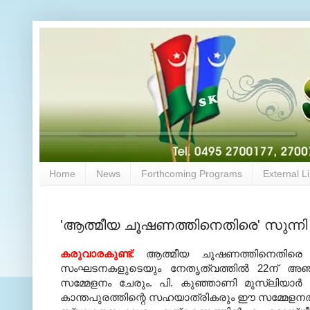
Home
News
Forthcoming Programs
External L
'ആത്മീയ ചൂഷണത്തിനെതിരെ' സുന്നി 
കരുവാരകുണ്ട്
: ആത്മീയ ചൂഷണത്തിനെതിരെ മു
സംഘടനകളുടെയും നേതൃത്വത്തില്‍ 22ന് അഞ്ചു
സമ്മേളനം ചേരും. പി. കുഞ്ഞാണി മുസ്‌ലിയാര്‍ 
കാന്തപുരത്തിന്റെ സഹയാത്രികരും ഈ സമ്മേളനത്ത