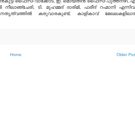
കുട്ടി ഫൈസി വാക്കോട്, ഇ. മൊയ്തീന്‍ ഫൈസി പുത്തനഴി, എ
നീലാഞ്ചേരി, ടി. മുഹമ്മദ് ദാരിമി, ഫരീദ് റഹ്മാനി എന്നിവര
േതൃത്വത്തില്‍ കരുവാരകുണ്ട്, കാളികാവ് മേഖലകളിലാ
Home
Older Pos