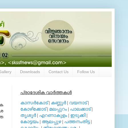
Gallery
Downloads
Contact Us
Follow Us
പ്രാദേശിക വാര്‍ത്തകള്‍
കാസര്‍കോട്
|
കണ്ണൂര്‍
|
വയനാട്
|
ഷക
കോഴിക്കോട്
|
മലപ്പുറം
|
പാലക്കാട്
|
‍ശ
തൃശൂര്‍
|
എറണാകുളം
|
ഇടുക്കി
|
്ഞ
കോട്ടയം
|
ആലപ്പുഴ
|
പത്തനംതിട്ട
|
കൊല്ലം
|
തിരുവനന്തപുരം
|