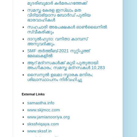
മുദരിബുമാര്‍ കര്‍മരംഗത്തേക്ക്
സമസ്ത കേരള ഇസ്ലാം മത
വിദ്യാഭ്യാസ ബോര്‍ഡ് പുതിയ
ഭാരവാഹികള്‍
സഹചാരി അപേക്ഷകൾ ഓൺലൈനിൽ
സ്വീകരിക്കും
ദാറുല്‍ഹുദാ: വനിതാ കാമ്പസ്
അനുവദിക്കും
SMF തര്‍ത്തീബ്-2021 നൂറ്റിപ്പത്ത്
മേഖലകളില്‍
ആറ് മദ്റസകള്‍ക്ക് കൂടി പുതുതായി
അംഗീകാരം; സമസ്ത മദ്റസകള്‍ 10,283
സൈനുല്‍ ഉലമാ സ്മാരക മന്ദിരം;
ശിലാസ്ഥാപനം നിര്‍വഹിച്ചു
External ‎Links
samastha.info
www.skjmcc.com
www.jamianooriya.org
skssfviqaya.com
www.skssf.in