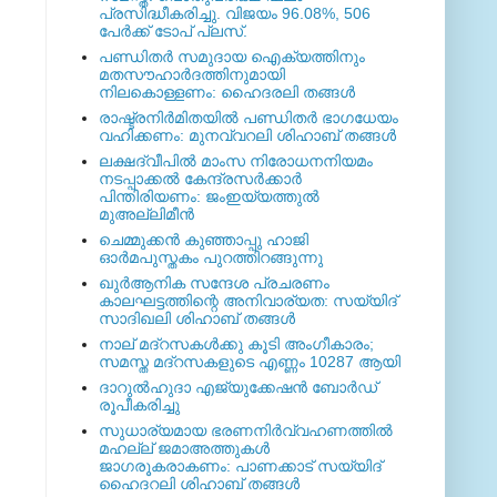
പ്രസിദ്ധീകരിച്ചു. വിജയം 96.08%, 506
പേര്‍ക്ക് ടോപ് പ്ലസ്.
പണ്ഡിതര്‍ സമുദായ ഐക്യത്തിനും
മതസൗഹാര്‍ദത്തിനുമായി
നിലകൊള്ളണം: ഹൈദരലി തങ്ങള്‍
രാഷ്ട്രനിര്‍മിതയില്‍ പണ്ഡിതര്‍ ഭാഗധേയം
വഹിക്കണം: മുനവ്വറലി ശിഹാബ് തങ്ങള്‍
ലക്ഷദ്വീപില്‍ മാംസ നിരോധനനിയമം
നടപ്പാക്കല്‍ കേന്ദ്രസര്‍ക്കാര്‍
പിന്തിരിയണം: ജംഇയ്യത്തുല്‍
മുഅല്ലിമീന്‍
ചെമ്മുക്കന്‍ കുഞ്ഞാപ്പു ഹാജി
ഓര്‍മപുസ്തകം പുറത്തിറങ്ങുന്നു
ഖുര്‍ആനിക സന്ദേശ പ്രചരണം
കാലഘട്ടത്തിന്റെ അനിവാര്യത: സയ്യിദ്
സാദിഖലി ശിഹാബ് തങ്ങള്‍
നാല് മദ്‌റസകള്‍ക്കു കൂടി അംഗീകാരം;
സമസ്ത മദ്‌റസകളുടെ എണ്ണം 10287 ആയി
ദാറുല്‍ഹുദാ എജ്യുക്കേഷന്‍ ബോര്‍ഡ്
രൂപീകരിച്ചു
സുധാര്യമായ ഭരണനിര്‍വ്വഹണത്തില്‍
മഹല്ല് ജമാഅത്തുകള്‍
ജാഗരൂകരാകണം: പാണക്കാട് സയ്യിദ്
ഹൈദറലി ശിഹാബ് തങ്ങള്‍