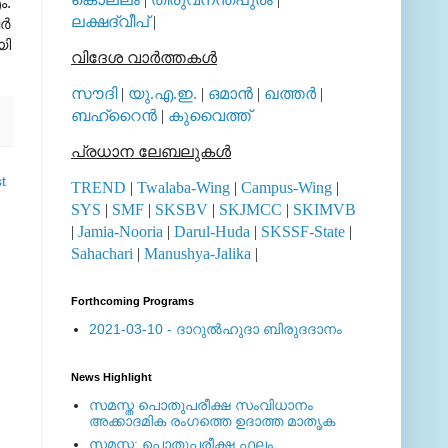
ം.
ലക്ഷദ്വീപ്
|
്‍
യി
വിദേശ വാര്‍ത്തകള്‍
സൗദി
|
യു.എ.ഇ.
|
ഒമാന്‍
|
ഖത്തര്‍
|
ബഹ്റൈന്‍
|
കുവൈത്ത്
പ്രധാന ലേബലുകള്‍
t
TREND
|
Twalaba-Wing
|
Campus-Wing
|
SYS
|
SMF
|
SKSBV
|
SKJMCC
|
SKIMVB
|
Jamia-Nooria
|
Darul-Huda
|
SKSSF-State
|
Sahachari
|
Manushya-Jalika
|
Forthcoming Programs
2021-03-10 - ദാറുല്‍ഹുദാ ബിരുദദാനം
News Highlight
സമസ്ത പൊതുപരീക്ഷ സംവിധാനം
അക്കാദമിക രംഗത്തെ ഉദാത്ത മാതൃക
സമസ്ത: പൊതുപരീക്ഷ ഫലം