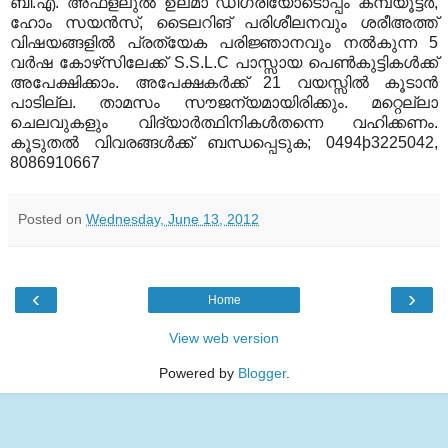
ബി
.
എ
.
അഫ്‌ളലുല്‍ ഉലമാ ഡിഗ്രിയോടൊപ്പം കമ്പ്യൂട്ടര്‍
,
ഹോം സയന്‍സ്‌
,
ടൈലറിങ്‌ പരിശീലനവും ശരീഅത്ത്‌
വിഷയങ്ങളില്‍ പ്രത്യേക പരിജ്ഞാനവും നല്‍കുന്ന
5
വര്‍ഷ കോഴ്‌സിലേക്ക്‌
S.S.L.C
പാസ്സായ പെണ്‍കുട്ടികള്‍ക്ക്‌
അപേക്ഷിക്കാം
.
അപേക്ഷകര്‍ക്ക്‌
21
വയസ്സില്‍ കൂടാന്‍
പാടില്ല
.
താമസം സൗജന്യമായിരിക്കും
.
മറ്റെല്ലാ
ചെലവുകളും വിദ്യാര്‍ത്ഥിനികള്‍തന്നെ വഹിക്കണം
.
കൂടുതല്‍ വിവരങ്ങള്‍ക്ക് ബന്ധപ്പെടുക
; 0494þ3225042,
8086910667
Posted on
Wednesday, June 13, 2012
‹
›
Home
View web version
Powered by
Blogger
.