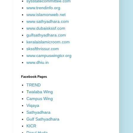
sysstatecommittee.com
www.trendinfo.org
www.islamonweb.net
www.sathyadhara.com
www.dubaiskssf.com
gulfsathyadhara.com
keralaislamicroom.com
skssfthrissur.com
www.campuswingtcr.org
www.dhiu.in
Facebook Pages
TREND
T
walaba Wing
Campus Wing
Viqaya
Sathyadhara
Gulf Sathyadhara
KICR
Darul Huda