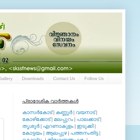
Gallery
Downloads
Contact Us
Follow Us
പ്രാദേശിക വാര്‍ത്തകള്‍
കാസര്‍കോട്
|
കണ്ണൂര്‍
|
വയനാട്
|
കോഴിക്കോട്
|
മലപ്പുറം
|
പാലക്കാട്
|
തൃശൂര്‍
|
എറണാകുളം
|
ഇടുക്കി
|
കോട്ടയം
|
ആലപ്പുഴ
|
പത്തനംതിട്ട
|
കൊല്ലം
|
തിരുവനന്തപുരം
|