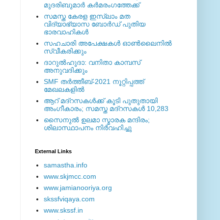
മുദരിബുമാര്‍ കര്‍മരംഗത്തേക്ക്
സമസ്ത കേരള ഇസ്ലാം മത
വിദ്യാഭ്യാസ ബോര്‍ഡ് പുതിയ
ഭാരവാഹികള്‍
സഹചാരി അപേക്ഷകൾ ഓൺലൈനിൽ
സ്വീകരിക്കും
ദാറുല്‍ഹുദാ: വനിതാ കാമ്പസ്
അനുവദിക്കും
SMF തര്‍ത്തീബ്-2021 നൂറ്റിപ്പത്ത്
മേഖലകളില്‍
ആറ് മദ്റസകള്‍ക്ക് കൂടി പുതുതായി
അംഗീകാരം; സമസ്ത മദ്റസകള്‍ 10,283
സൈനുല്‍ ഉലമാ സ്മാരക മന്ദിരം;
ശിലാസ്ഥാപനം നിര്‍വഹിച്ചു
External ‎Links
samastha.info
www.skjmcc.com
www.jamianooriya.org
skssfviqaya.com
www.skssf.in