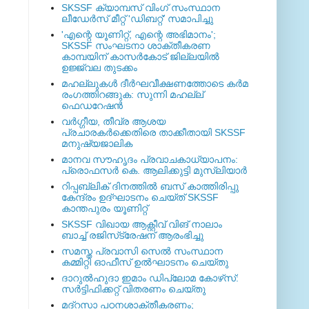
SKSSF ക്യാമ്പസ് വിംഗ് സംസ്ഥാന
ലീഡേർസ് മീറ്റ് 'ഡിബറ്റ്' സമാപിച്ചു
'എന്റെ യൂണിറ്റ്, എന്റെ അഭിമാനം';
SKSSF സംഘടനാ ശാക്തീകരണ
കാമ്പയിന് കാസര്‍കോട് ജില്ലയില്‍
ഉജ്ജ്വല തുടക്കം
മഹല്ലുകള്‍ ദീര്‍ഘവീക്ഷണത്തോടെ കര്‍മ
രംഗത്തിറങ്ങുക: സുന്നി മഹല്ല്
ഫെഡറേഷന്‍
വര്‍ഗ്ഗീയ, തീവ്ര ആശയ
പ്രചാരകര്‍ക്കെതിരെ താക്കീതായി SKSSF
മനുഷ്യജാലിക
മാനവ സൗഹൃദം പ്രവാചകാധ്യാപനം:
പ്രൊഫസർ കെ. ആലിക്കുട്ടി മുസ്ലിയാർ
റിപ്പബ്ലിക് ദിനത്തില്‍ ബസ് കാത്തിരിപ്പു
കേന്ദ്രം ഉദ്ഘാടനം ചെയ്ത്‌ SKSSF
കാന്തപുരം യൂണിറ്റ്
SKSSF വിഖായ ആക്റ്റീവ് വിങ് നാലാം
ബാച്ച് രജിസ്‌ട്രേഷന് ആരംഭിച്ചു
സമസ്ത പ്രവാസി സെല്‍ സംസ്ഥാന
കമ്മിറ്റി ഓഫീസ് ഉല്‍ഘാടനം ചെയ്തു
ദാറുല്‍ഹുദാ ഇമാം ഡിപ്ലോമ കോഴ്‌സ്:
സര്‍ട്ടിഫിക്കറ്റ് വിതരണം ചെയ്തു
മദ്‌റസാ പഠനശാക്തീകരണം;