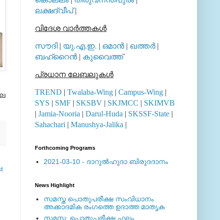
ലക്ഷദ്വീപ്
|
വിദേശ വാര്‍ത്തകള്‍
സൗദി
|
യു.എ.ഇ.
|
ഒമാന്‍
|
ഖത്തര്‍
|
ബഹ്റൈന്‍
|
കുവൈത്ത്
പ്രധാന ലേബലുകള്‍
TREND
|
Twalaba-Wing
|
Campus-Wing
|
ലെ
SYS
|
SMF
|
SKSBV
|
SKJMCC
|
SKIMVB
|
Jamia-Nooria
|
Darul-Huda
|
SKSSF-State
|
Sahachari
|
Manushya-Jalika
|
Forthcoming Programs
2021-03-10 - ദാറുല്‍ഹുദാ ബിരുദദാനം
t
News Highlight
സമസ്ത പൊതുപരീക്ഷ സംവിധാനം
അക്കാദമിക രംഗത്തെ ഉദാത്ത മാതൃക
സമസ്ത: പൊതുപരീക്ഷ ഫലം