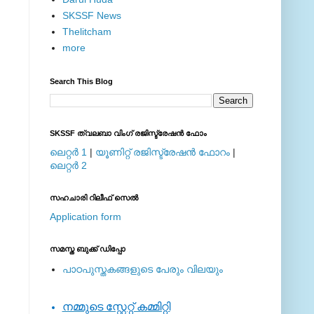
SKSSF News
Thelitcham
more
Search This Blog
SKSSF ത്വലബാ വിംഗ് രജിസ്ട്രേഷന്‍ ഫോം
ലെറ്റര്‍ 1
|
യൂണിറ്റ് രജിസ്ട്രേഷന്‍ ഫോറം
|
ലെറ്റര്‍ 2
സഹചാരി റിലീഫ് സെല്‍
Application form
സമസ്ത ബുക്ക് ഡിപ്പോ
പാഠപുസ്തകങ്ങളുടെ പേരും വിലയും
നമ്മുടെ സ്റ്റേറ്റ് കമ്മിറ്റി