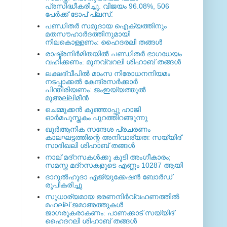
പ്രസിദ്ധീകരിച്ചു. വിജയം 96.08%, 506
പേര്‍ക്ക് ടോപ് പ്ലസ്.
പണ്ഡിതര്‍ സമുദായ ഐക്യത്തിനും
മതസൗഹാര്‍ദത്തിനുമായി
നിലകൊള്ളണം: ഹൈദരലി തങ്ങള്‍
രാഷ്ട്രനിര്‍മിതയില്‍ പണ്ഡിതര്‍ ഭാഗധേയം
വഹിക്കണം: മുനവ്വറലി ശിഹാബ് തങ്ങള്‍
ലക്ഷദ്വീപില്‍ മാംസ നിരോധനനിയമം
നടപ്പാക്കല്‍ കേന്ദ്രസര്‍ക്കാര്‍
പിന്തിരിയണം: ജംഇയ്യത്തുല്‍
മുഅല്ലിമീന്‍
ചെമ്മുക്കന്‍ കുഞ്ഞാപ്പു ഹാജി
ഓര്‍മപുസ്തകം പുറത്തിറങ്ങുന്നു
ഖുര്‍ആനിക സന്ദേശ പ്രചരണം
കാലഘട്ടത്തിന്റെ അനിവാര്യത: സയ്യിദ്
സാദിഖലി ശിഹാബ് തങ്ങള്‍
നാല് മദ്‌റസകള്‍ക്കു കൂടി അംഗീകാരം;
സമസ്ത മദ്‌റസകളുടെ എണ്ണം 10287 ആയി
ദാറുല്‍ഹുദാ എജ്യുക്കേഷന്‍ ബോര്‍ഡ്
രൂപീകരിച്ചു
സുധാര്യമായ ഭരണനിര്‍വ്വഹണത്തില്‍
മഹല്ല് ജമാഅത്തുകള്‍
ജാഗരൂകരാകണം: പാണക്കാട് സയ്യിദ്
ഹൈദറലി ശിഹാബ് തങ്ങള്‍