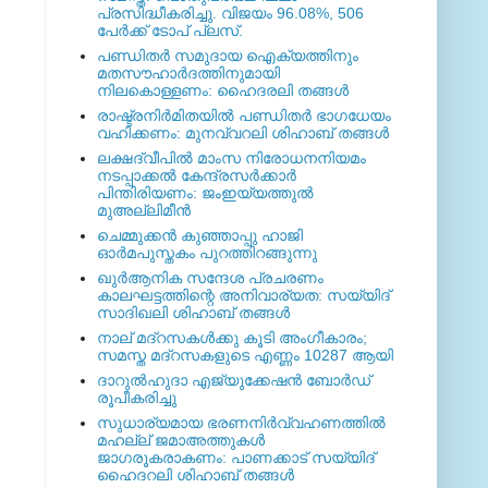
പ്രസിദ്ധീകരിച്ചു. വിജയം 96.08%, 506
പേര്‍ക്ക് ടോപ് പ്ലസ്.
പണ്ഡിതര്‍ സമുദായ ഐക്യത്തിനും
മതസൗഹാര്‍ദത്തിനുമായി
നിലകൊള്ളണം: ഹൈദരലി തങ്ങള്‍
രാഷ്ട്രനിര്‍മിതയില്‍ പണ്ഡിതര്‍ ഭാഗധേയം
വഹിക്കണം: മുനവ്വറലി ശിഹാബ് തങ്ങള്‍
ലക്ഷദ്വീപില്‍ മാംസ നിരോധനനിയമം
നടപ്പാക്കല്‍ കേന്ദ്രസര്‍ക്കാര്‍
പിന്തിരിയണം: ജംഇയ്യത്തുല്‍
മുഅല്ലിമീന്‍
ചെമ്മുക്കന്‍ കുഞ്ഞാപ്പു ഹാജി
ഓര്‍മപുസ്തകം പുറത്തിറങ്ങുന്നു
ഖുര്‍ആനിക സന്ദേശ പ്രചരണം
കാലഘട്ടത്തിന്റെ അനിവാര്യത: സയ്യിദ്
സാദിഖലി ശിഹാബ് തങ്ങള്‍
നാല് മദ്‌റസകള്‍ക്കു കൂടി അംഗീകാരം;
സമസ്ത മദ്‌റസകളുടെ എണ്ണം 10287 ആയി
ദാറുല്‍ഹുദാ എജ്യുക്കേഷന്‍ ബോര്‍ഡ്
രൂപീകരിച്ചു
സുധാര്യമായ ഭരണനിര്‍വ്വഹണത്തില്‍
മഹല്ല് ജമാഅത്തുകള്‍
ജാഗരൂകരാകണം: പാണക്കാട് സയ്യിദ്
ഹൈദറലി ശിഹാബ് തങ്ങള്‍