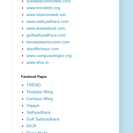
sysstatecommittee.com
www.trendinfo.org
www.islamonweb.net
www.sathyadhara.com
www.dubaiskssf.com
gulfsathyadhara.com
keralaislamicroom.com
skssfthrissur.com
www.campuswingtcr.org
www.dhiu.in
Facebook Pages
TREND
T
walaba Wing
Campus Wing
Viqaya
Sathyadhara
Gulf Sathyadhara
KICR
Darul Huda