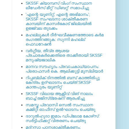
SKSSF ക്യാമ്പസ് വിംഗ് സംസ്ഥാന
ലീഡേർസ് മീറ്റ് 'ഡിബറ്റ്' സമാപിച്ചു
'എന്റെ യൂണിറ്റ്, എന്റെ അഭിമാനം';
SKSSF സംഘടനാ ശാക്തീകരണ
കാമ്പയിന് കാസര്‍കോട് ജില്ലയില്‍
ഉജ്ജ്വല തുടക്കം
മഹല്ലുകള്‍ ദീര്‍ഘവീക്ഷണത്തോടെ കര്‍മ
രംഗത്തിറങ്ങുക: സുന്നി മഹല്ല്
ഫെഡറേഷന്‍
വര്‍ഗ്ഗീയ, തീവ്ര ആശയ
പ്രചാരകര്‍ക്കെതിരെ താക്കീതായി SKSSF
മനുഷ്യജാലിക
മാനവ സൗഹൃദം പ്രവാചകാധ്യാപനം:
പ്രൊഫസർ കെ. ആലിക്കുട്ടി മുസ്ലിയാർ
റിപ്പബ്ലിക് ദിനത്തില്‍ ബസ് കാത്തിരിപ്പു
കേന്ദ്രം ഉദ്ഘാടനം ചെയ്ത്‌ SKSSF
കാന്തപുരം യൂണിറ്റ്
SKSSF വിഖായ ആക്റ്റീവ് വിങ് നാലാം
ബാച്ച് രജിസ്‌ട്രേഷന് ആരംഭിച്ചു
സമസ്ത പ്രവാസി സെല്‍ സംസ്ഥാന
കമ്മിറ്റി ഓഫീസ് ഉല്‍ഘാടനം ചെയ്തു
ദാറുല്‍ഹുദാ ഇമാം ഡിപ്ലോമ കോഴ്‌സ്:
സര്‍ട്ടിഫിക്കറ്റ് വിതരണം ചെയ്തു
മദ്‌റസാ പഠനശാക്തീകരണം;