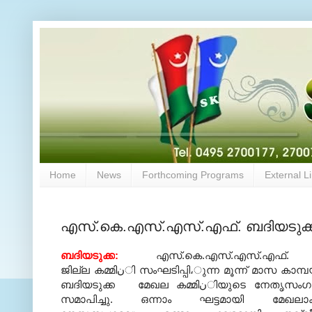
Home
News
Forthcoming Programs
External L
എസ്.കെ.എസ്.എസ്.എഫ്. ബദിയടുക്ക
ബദിയടു
ക്ക
:
എസ്.കെ.എസ്.എസ്.എഫ്
ജില്ല കമ്മിنി സംഘടിപ്പി،ുന്ന മൂന്ന് മാസ കാമ്പയിന്റെ ഭാഗമായി
ബദിയടുക്ക മേഖല കമ്മിنിയുടെ നേതൃസംഗമം ബദിയടു،യിآ
സമാപിച്ചു. ഒന്നാം ഘട്ടമായി മേഖലാ‏ക്ലجہ‏ശാഖാതല