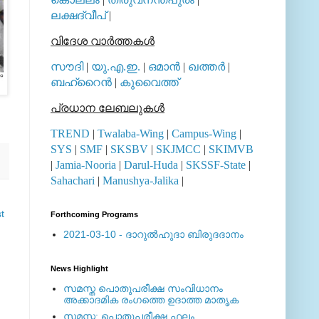
ലക്ഷദ്വീപ്
|
വിദേശ വാര്‍ത്തകള്‍
സൗദി
|
യു.എ.ഇ.
|
ഒമാന്‍
|
ഖത്തര്‍
|
ബഹ്റൈന്‍
|
കുവൈത്ത്
പ്രധാന ലേബലുകള്‍
TREND
|
Twalaba-Wing
|
Campus-Wing
|
SYS
|
SMF
|
SKSBV
|
SKJMCC
|
SKIMVB
|
Jamia-Nooria
|
Darul-Huda
|
SKSSF-State
|
Sahachari
|
Manushya-Jalika
|
t
Forthcoming Programs
2021-03-10 - ദാറുല്‍ഹുദാ ബിരുദദാനം
News Highlight
സമസ്ത പൊതുപരീക്ഷ സംവിധാനം
അക്കാദമിക രംഗത്തെ ഉദാത്ത മാതൃക
സമസ്ത: പൊതുപരീക്ഷ ഫലം