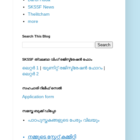
SKSSF News
Thelitcham
more
Search This Blog
SKSSF ത്വലബാ വിംഗ് രജിസ്ട്രേഷന്‍ ഫോം
ലെറ്റര്‍ 1
|
യൂണിറ്റ് രജിസ്ട്രേഷന്‍ ഫോറം
|
ലെറ്റര്‍ 2
സഹചാരി റിലീഫ് സെല്‍
Application form
സമസ്ത ബുക്ക് ഡിപ്പോ
പാഠപുസ്തകങ്ങളുടെ പേരും വിലയും
നമ്മുടെ സ്റ്റേറ്റ് കമ്മിറ്റി