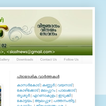
Gallery
Downloads
Contact Us
Follow Us
പ്രാദേശിക വാര്‍ത്തകള്‍
കാസര്‍കോട്
|
കണ്ണൂര്‍
|
വയനാട്
|
കോഴിക്കോട്
|
മലപ്പുറം
|
പാലക്കാട്
|
തൃശൂര്‍
|
എറണാകുളം
|
ഇടുക്കി
|
കോട്ടയം
|
ആലപ്പുഴ
|
പത്തനംതിട്ട
|
കൊല്ലം
|
തിരുവനന്തപുരം
|