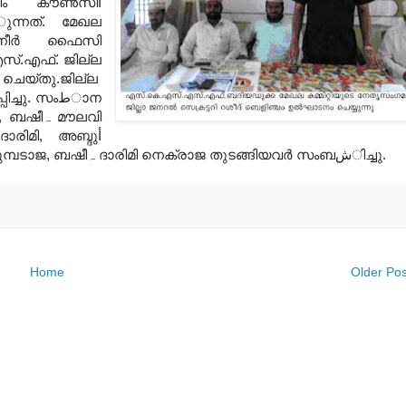
ീം കൗണ്‍സിآ
،ുന്നത്. മേഖല
നീ
ര്‍
ഫൈസി
സ്.എഫ്. ജില്ല
ാരിമി, അബ്ദുأ
ഫൈസി കുഞ്ചാہ, ഹമീദ് അہശദി, അബ്ദുآ ഖാദہ കുമ്പടാജ, ബഷീہ ദാരിമി നെക്രാജ തുടങ്ങിയവ
ര്‍
സംബشിച്ചു.
Home
Older Pos