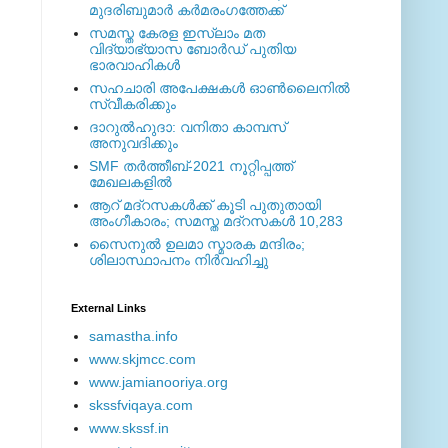
മുദരിബുമാര്‍ കര്‍മരംഗത്തേക്ക്
സമസ്ത കേരള ഇസ്ലാം മത
വിദ്യാഭ്യാസ ബോര്‍ഡ് പുതിയ
ഭാരവാഹികള്‍
സഹചാരി അപേക്ഷകൾ ഓൺലൈനിൽ
സ്വീകരിക്കും
ദാറുല്‍ഹുദാ: വനിതാ കാമ്പസ്
അനുവദിക്കും
SMF തര്‍ത്തീബ്-2021 നൂറ്റിപ്പത്ത്
മേഖലകളില്‍
ആറ് മദ്റസകള്‍ക്ക് കൂടി പുതുതായി
അംഗീകാരം; സമസ്ത മദ്റസകള്‍ 10,283
സൈനുല്‍ ഉലമാ സ്മാരക മന്ദിരം;
ശിലാസ്ഥാപനം നിര്‍വഹിച്ചു
External ‎Links
samastha.info
www.skjmcc.com
www.jamianooriya.org
skssfviqaya.com
www.skssf.in