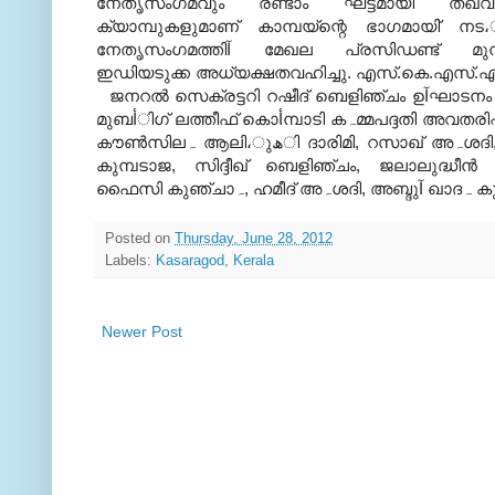
നേതൃസംഗമവും രണ്ടാം ഘട്ടമായി തഖ്‌വ
ക്യാമ്പുകളുമാണ് കാമ്പയ്‌ന്റെ ഭാഗമായി് നട
നേതൃസംഗമത്തിآ മേഖല പ്രസിഡണ്ട് മു
ഇഡിയടുക്ക അധ്യക്ഷതവഹിച്ചു. എസ്.കെ.എസ്.എ
ജനറല്‍ സെക്രട്ടറി റഷീദ് ബെളിഞ്ചം ഉآഘാടനം ചെയ്തു.ജില്ല
മുബأിഗ് ലത്തീഫ് കൊأമ്പാടി കہമ്മപദ്ദതി അവതരിപ്പിച്ചു. സംطാന
കൗണ്‍സിലہ ആലി،ുھി ദാരിമി, റസാഖ് അہശദി, ബഷീہ മൗലവി
കുമ്പടാജ, സിദ്ദീഖ് ബെളിഞ്ചം, ജലാലുദ്ധീന്‍ ദ
Posted on
Thursday, June 28, 2012
Labels:
Kasaragod
,
Kerala
Newer Post