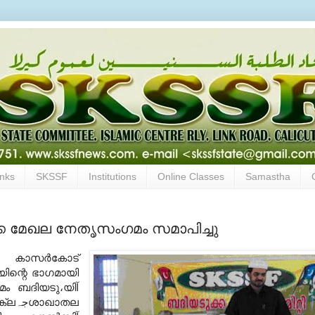
inks
SKSSF
Institutions
Online Classes
Samastha
 മേഖല നേതൃസംഗമം സമാപിച്ചു
. കാസ
ര്‍
കോട്