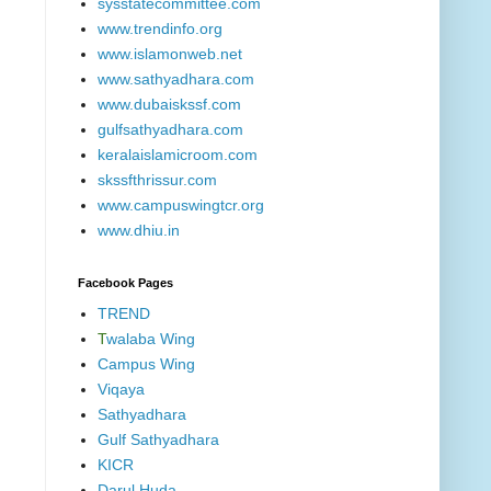
sysstatecommittee.com
www.trendinfo.org
www.islamonweb.net
www.sathyadhara.com
www.dubaiskssf.com
gulfsathyadhara.com
keralaislamicroom.com
skssfthrissur.com
www.campuswingtcr.org
www.dhiu.in
Facebook Pages
TREND
T
walaba Wing
Campus Wing
Viqaya
Sathyadhara
Gulf Sathyadhara
KICR
Darul Huda