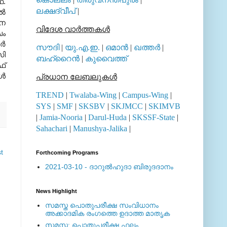
്.
ലക്ഷദ്വീപ്
|
്‍
ാന
വിദേശ വാര്‍ത്തകള്‍
ചം
്‍
സൗദി
|
യു.എ.ഇ.
|
ഒമാന്‍
|
ഖത്തര്‍
|
ി
ബഹ്റൈന്‍
|
കുവൈത്ത്
ഫ്
്‍
പ്രധാന ലേബലുകള്‍
TREND
|
Twalaba-Wing
|
Campus-Wing
|
SYS
|
SMF
|
SKSBV
|
SKJMCC
|
SKIMVB
|
Jamia-Nooria
|
Darul-Huda
|
SKSSF-State
|
Sahachari
|
Manushya-Jalika
|
t
Forthcoming Programs
2021-03-10 - ദാറുല്‍ഹുദാ ബിരുദദാനം
News Highlight
സമസ്ത പൊതുപരീക്ഷ സംവിധാനം
അക്കാദമിക രംഗത്തെ ഉദാത്ത മാതൃക
സമസ്ത: പൊതുപരീക്ഷ ഫലം