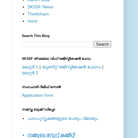
SKSSF News
Thelitcham
more
Search This Blog
SKSSF ത്വലബാ വിംഗ് രജിസ്ട്രേഷന്‍ ഫോം
ലെറ്റര്‍ 1
|
യൂണിറ്റ് രജിസ്ട്രേഷന്‍ ഫോറം
|
ലെറ്റര്‍ 2
സഹചാരി റിലീഫ് സെല്‍
Application form
സമസ്ത ബുക്ക് ഡിപ്പോ
പാഠപുസ്തകങ്ങളുടെ പേരും വിലയും
നമ്മുടെ സ്റ്റേറ്റ് കമ്മിറ്റി