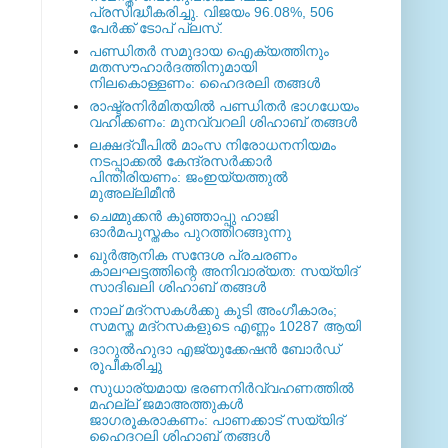
പ്രസിദ്ധീകരിച്ചു. വിജയം 96.08%, 506
പേര്‍ക്ക് ടോപ് പ്ലസ്.
പണ്ഡിതര്‍ സമുദായ ഐക്യത്തിനും
മതസൗഹാര്‍ദത്തിനുമായി
നിലകൊള്ളണം: ഹൈദരലി തങ്ങള്‍
രാഷ്ട്രനിര്‍മിതയില്‍ പണ്ഡിതര്‍ ഭാഗധേയം
വഹിക്കണം: മുനവ്വറലി ശിഹാബ് തങ്ങള്‍
ലക്ഷദ്വീപില്‍ മാംസ നിരോധനനിയമം
നടപ്പാക്കല്‍ കേന്ദ്രസര്‍ക്കാര്‍
പിന്തിരിയണം: ജംഇയ്യത്തുല്‍
മുഅല്ലിമീന്‍
ചെമ്മുക്കന്‍ കുഞ്ഞാപ്പു ഹാജി
ഓര്‍മപുസ്തകം പുറത്തിറങ്ങുന്നു
ഖുര്‍ആനിക സന്ദേശ പ്രചരണം
കാലഘട്ടത്തിന്റെ അനിവാര്യത: സയ്യിദ്
സാദിഖലി ശിഹാബ് തങ്ങള്‍
നാല് മദ്‌റസകള്‍ക്കു കൂടി അംഗീകാരം;
സമസ്ത മദ്‌റസകളുടെ എണ്ണം 10287 ആയി
ദാറുല്‍ഹുദാ എജ്യുക്കേഷന്‍ ബോര്‍ഡ്
രൂപീകരിച്ചു
സുധാര്യമായ ഭരണനിര്‍വ്വഹണത്തില്‍
മഹല്ല് ജമാഅത്തുകള്‍
ജാഗരൂകരാകണം: പാണക്കാട് സയ്യിദ്
ഹൈദറലി ശിഹാബ് തങ്ങള്‍