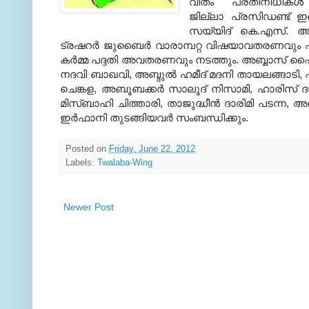
വീതം
പ്രതിനിധികള
ജില്ലാ
പ്രസിഡണ്ട് ഇ
സയ്യിദ്
കെ.എസ്. അല
ട്രഷറര്‍
ജുബൈര്‍ വാരാമ്പറ്റ വിഷയാവതരണവും 
കര്‍മ്മ പദ്ദതി അവതരണവും നടത്തും. അബ്ബാസ് 
നദവി ബാഖവി, അബ്ദുല്‍ ഹമീദ്
മദനി തായലങ്ങാടി, 
ചെങ്കള, അബൂബക്കര്‍ സാലൂദ് നിസാമി, ഹാരിസ് ദാ
മിസ്ബാഹി ചിത്താരി, താജുദ്ധീന്‍
ദാരിമി പടന്ന, അ
ഇര്‍ഫാനി തുടങ്ങിയവര്‍ സംബന്ധിക്കും.
Posted on
Friday, June 22, 2012
Labels:
Twalaba-Wing
Newer Post