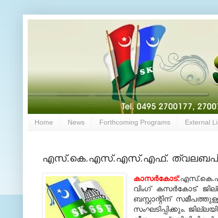
Home
News
Forthcoming Programs
External L
എസ്.കെ.എസ്.എസ്.എഫ്. ത്വലബപ്രത
കാസര്‍കോട്:
എസ്.കെ.എസ
വിംഗ് കസര്‍കോട് ജില്
ബസ്റ്റാന്റിന് സമീപത്തുള
സംഘടിപ്പിക്കും. ജില്ല