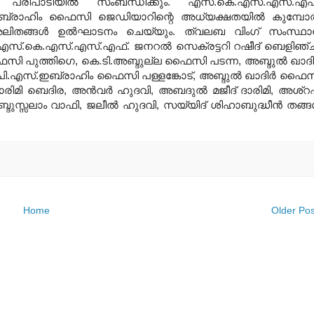
്‍ പരിപാടിയില്‍ സംബന്ധിക്കും. എസ്.കെ.എസ്.എസ്.എഫ
ബ്രാഹിം ഫൈസി ജെഡിയാറിന്റെ അധ്യക്ഷതയില്‍ കുമ്പോല
ിതങ്ങള്‍ ഉല്‍ഘാടനം ചെയ്യും. ത്വലബ വിംഗ് സംസ്ഥ
എസ്.കെ.എസ്.എസ്.എഫ്. ജനറല്‍ സെക്രട്ടറി
റഷീദ് ബെളിഞ്
ഫൈസി പുത്തിഗെ,
കെ.ടി.അബ്ദുല്ല ഫൈസി പടന്ന, അബ്ദുല്‍ ഖാദിര
പി.എസ്.ഇബ്രാഹിം ഫൈസി പള്ളങ്കോട്, അബ്ദുല്‍ ഖാദിര്‍
ഫൈസ
രിമി ബെദിര, അന്‍വര്‍
ഹുദവി, അബദുല്‍ മജീദ് ദാരിമി, അശ്‌റ
ബ്ദുസ്സലാം വാഫി, ജലീല്‍ ഹുദവി, സയ്യിദ് ശിഹാബുദ്ധീന്‍
തങ്ങള
Home
Older Pos