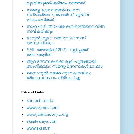
മുദരിബുമാര്‍ കര്‍മരംഗത്തേക്ക്
സമസ്ത കേരള ഇസ്ലാം മത
വിദ്യാഭ്യാസ ബോര്‍ഡ് പുതിയ
ഭാരവാഹികള്‍
സഹചാരി അപേക്ഷകൾ ഓൺലൈനിൽ
സ്വീകരിക്കും
ദാറുല്‍ഹുദാ: വനിതാ കാമ്പസ്
അനുവദിക്കും
SMF തര്‍ത്തീബ്-2021 നൂറ്റിപ്പത്ത്
മേഖലകളില്‍
ആറ് മദ്റസകള്‍ക്ക് കൂടി പുതുതായി
അംഗീകാരം; സമസ്ത മദ്റസകള്‍ 10,283
സൈനുല്‍ ഉലമാ സ്മാരക മന്ദിരം;
ശിലാസ്ഥാപനം നിര്‍വഹിച്ചു
External ‎Links
samastha.info
www.skjmcc.com
www.jamianooriya.org
skssfviqaya.com
www.skssf.in