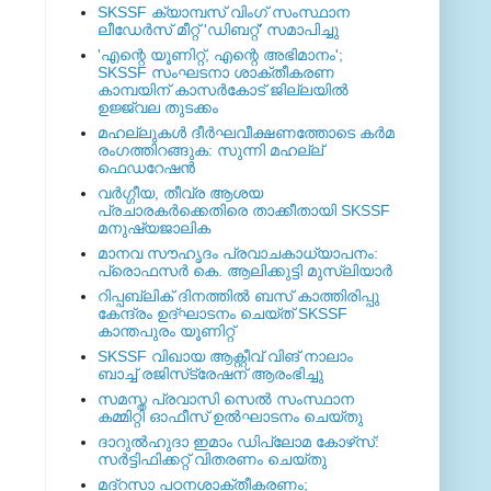
SKSSF ക്യാമ്പസ് വിംഗ് സംസ്ഥാന
ലീഡേർസ് മീറ്റ് 'ഡിബറ്റ്' സമാപിച്ചു
'എന്റെ യൂണിറ്റ്, എന്റെ അഭിമാനം';
SKSSF സംഘടനാ ശാക്തീകരണ
കാമ്പയിന് കാസര്‍കോട് ജില്ലയില്‍
ഉജ്ജ്വല തുടക്കം
മഹല്ലുകള്‍ ദീര്‍ഘവീക്ഷണത്തോടെ കര്‍മ
രംഗത്തിറങ്ങുക: സുന്നി മഹല്ല്
ഫെഡറേഷന്‍
വര്‍ഗ്ഗീയ, തീവ്ര ആശയ
പ്രചാരകര്‍ക്കെതിരെ താക്കീതായി SKSSF
മനുഷ്യജാലിക
മാനവ സൗഹൃദം പ്രവാചകാധ്യാപനം:
പ്രൊഫസർ കെ. ആലിക്കുട്ടി മുസ്ലിയാർ
റിപ്പബ്ലിക് ദിനത്തില്‍ ബസ് കാത്തിരിപ്പു
കേന്ദ്രം ഉദ്ഘാടനം ചെയ്ത്‌ SKSSF
കാന്തപുരം യൂണിറ്റ്
SKSSF വിഖായ ആക്റ്റീവ് വിങ് നാലാം
ബാച്ച് രജിസ്‌ട്രേഷന് ആരംഭിച്ചു
സമസ്ത പ്രവാസി സെല്‍ സംസ്ഥാന
കമ്മിറ്റി ഓഫീസ് ഉല്‍ഘാടനം ചെയ്തു
ദാറുല്‍ഹുദാ ഇമാം ഡിപ്ലോമ കോഴ്‌സ്:
സര്‍ട്ടിഫിക്കറ്റ് വിതരണം ചെയ്തു
മദ്‌റസാ പഠനശാക്തീകരണം;