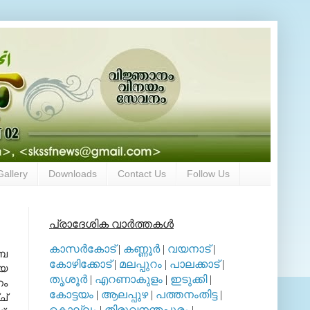
Gallery
Downloads
Contact Us
Follow Us
പ്രാദേശിക വാര്‍ത്തകള്‍
കാസര്‍കോട്
|
കണ്ണൂര്‍
|
വയനാട്
|
ലബ
കോഴിക്കോട്
|
മലപ്പുറം
|
പാലക്കാട്
|
ിയ
തൃശൂര്‍
|
എറണാകുളം
|
ഇടുക്കി
|
നം
കോട്ടയം
|
ആലപ്പുഴ
|
പത്തനംതിട്ട
|
ച്
കൊല്ലം
|
തിരുവനന്തപുരം
|