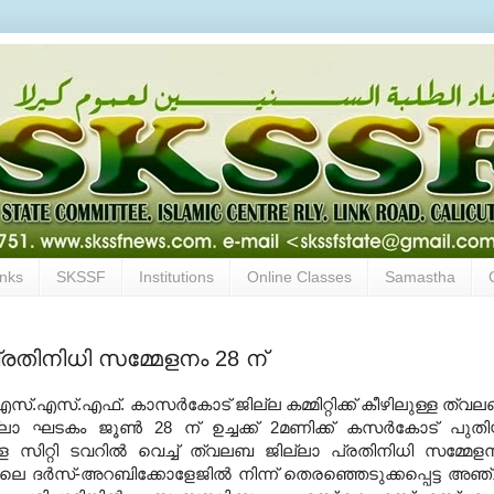
inks
SKSSF
Institutions
Online Classes
Samastha
ിനിധി സമ്മേളനം 28 ന്
്.എസ്.എഫ്. കാസര്‍കോട് ജില്ല കമ്മിറ്റിക്ക്
കീഴിലുള്ള ത്വ
ലാ ഘടകം ജൂണ്‍ 28 ന് ഉച്ചക്ക് 2
മണിക്ക് കസര്‍കോട് പുത
്ള സിറ്റി ടവറില്‍
വെച്ച് ത്വലബ ജില്ലാ പ്രതിനിധി സമ്മേള
യിലെ
ദര്‍സ്-അറബിക്കോളേജില്‍ നിന്ന് തെരഞ്ഞെടുക്കപ്പെട്ട അഞ്