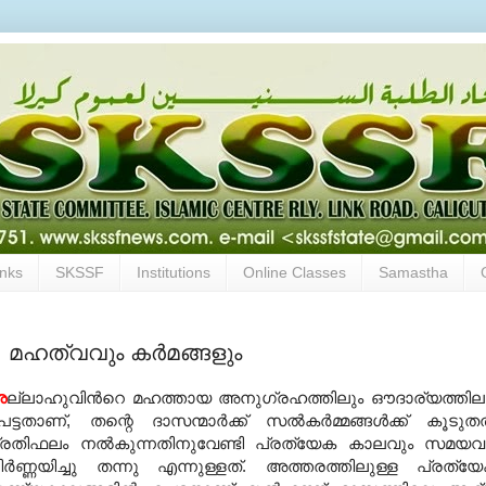
inks
SKSSF
Institutions
Online Classes
Samastha
്‍; മഹത്വവും കർമങ്ങളും
അ
ല്ലാഹുവിന്‍റെ മഹത്തായ അനുഗ്രഹത്തിലും ഔദാര്യത്തില
െട്ടതാണ്, തന്റെ ദാസന്മാര്‍ക്ക് സല്‍കര്‍മ്മങ്ങള്‍ക്ക് കൂടുതല
്രതിഫലം നല്‍കുന്നതിനുവേണ്ടി പ്രത്യേക കാലവും സമയവ
ിര്‍ണ്ണയിച്ചു തന്നു എന്നുള്ളത്. അത്തരത്തിലുള്ള പ്രത്യ