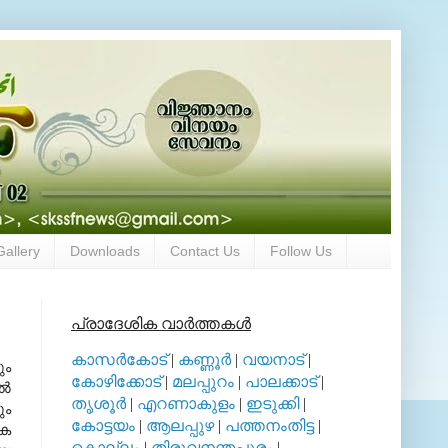
Gallery
Downloads
Contact Us
Follow Us
പ്രാദേശിക വാര്‍ത്തകള്‍
കാസര്‍കോട്
|
കണ്ണൂര്‍
|
വയനാട്
|
ും
കോഴിക്കോട്
|
മലപ്പുറം
|
പാലക്കാട്
|
്‍
തൃശൂര്‍
|
എറണാകുളം
|
ഇടുക്കി
|
ും
കോട്ടയം
|
ആലപ്പുഴ
|
പത്തനംതിട്ട
|
േക
കൊല്ലം
|
തിരുവനന്തപുരം
|