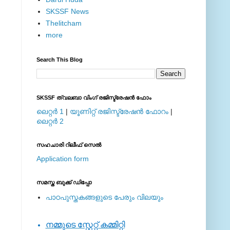
SKSSF News
Thelitcham
more
Search This Blog
SKSSF ത്വലബാ വിംഗ് രജിസ്ട്രേഷന്‍ ഫോം
ലെറ്റര്‍ 1
|
യൂണിറ്റ് രജിസ്ട്രേഷന്‍ ഫോറം
|
ലെറ്റര്‍ 2
സഹചാരി റിലീഫ് സെല്‍
Application form
സമസ്ത ബുക്ക് ഡിപ്പോ
പാഠപുസ്തകങ്ങളുടെ പേരും വിലയും
നമ്മുടെ സ്റ്റേറ്റ് കമ്മിറ്റി