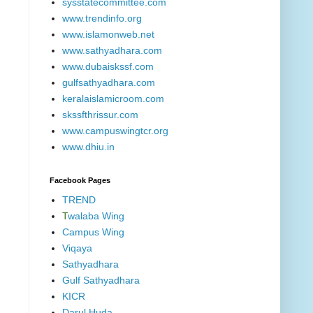
sysstatecommittee.com
www.trendinfo.org
www.islamonweb.net
www.sathyadhara.com
www.dubaiskssf.com
gulfsathyadhara.com
keralaislamicroom.com
skssfthrissur.com
www.campuswingtcr.org
www.dhiu.in
Facebook Pages
TREND
T
walaba Wing
Campus Wing
Viqaya
Sathyadhara
Gulf Sathyadhara
KICR
Darul Huda