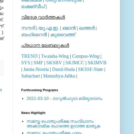
്യ
ലക്ഷദ്വീപ്
|
ും
്ധ
വിദേശ വാര്‍ത്തകള്‍
്.
സൗദി
|
യു.എ.ഇ.
|
ഒമാന്‍
|
ഖത്തര്‍
|
 )
ബഹ്റൈന്‍
|
കുവൈത്ത്
്‌
പ്രധാന ലേബലുകള്‍
TREND
|
Twalaba-Wing
|
Campus-Wing
|
SYS
|
SMF
|
SKSBV
|
SKJMCC
|
SKIMVB
|
Jamia-Nooria
|
Darul-Huda
|
SKSSF-State
|
Sahachari
|
Manushya-Jalika
|
t
Forthcoming Programs
2021-03-10 - ദാറുല്‍ഹുദാ ബിരുദദാനം
News Highlight
സമസ്ത പൊതുപരീക്ഷ സംവിധാനം
അക്കാദമിക രംഗത്തെ ഉദാത്ത മാതൃക
സമസ്ത: പൊതുപരീക്ഷ ഫലം