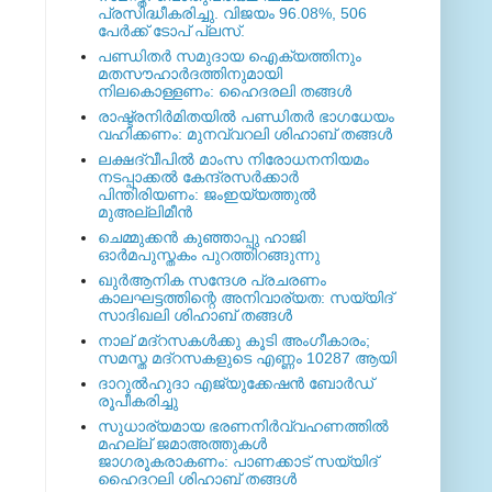
പ്രസിദ്ധീകരിച്ചു. വിജയം 96.08%, 506
പേര്‍ക്ക് ടോപ് പ്ലസ്.
പണ്ഡിതര്‍ സമുദായ ഐക്യത്തിനും
മതസൗഹാര്‍ദത്തിനുമായി
നിലകൊള്ളണം: ഹൈദരലി തങ്ങള്‍
രാഷ്ട്രനിര്‍മിതയില്‍ പണ്ഡിതര്‍ ഭാഗധേയം
വഹിക്കണം: മുനവ്വറലി ശിഹാബ് തങ്ങള്‍
ലക്ഷദ്വീപില്‍ മാംസ നിരോധനനിയമം
നടപ്പാക്കല്‍ കേന്ദ്രസര്‍ക്കാര്‍
പിന്തിരിയണം: ജംഇയ്യത്തുല്‍
മുഅല്ലിമീന്‍
ചെമ്മുക്കന്‍ കുഞ്ഞാപ്പു ഹാജി
ഓര്‍മപുസ്തകം പുറത്തിറങ്ങുന്നു
ഖുര്‍ആനിക സന്ദേശ പ്രചരണം
കാലഘട്ടത്തിന്റെ അനിവാര്യത: സയ്യിദ്
സാദിഖലി ശിഹാബ് തങ്ങള്‍
നാല് മദ്‌റസകള്‍ക്കു കൂടി അംഗീകാരം;
സമസ്ത മദ്‌റസകളുടെ എണ്ണം 10287 ആയി
ദാറുല്‍ഹുദാ എജ്യുക്കേഷന്‍ ബോര്‍ഡ്
രൂപീകരിച്ചു
സുധാര്യമായ ഭരണനിര്‍വ്വഹണത്തില്‍
മഹല്ല് ജമാഅത്തുകള്‍
ജാഗരൂകരാകണം: പാണക്കാട് സയ്യിദ്
ഹൈദറലി ശിഹാബ് തങ്ങള്‍