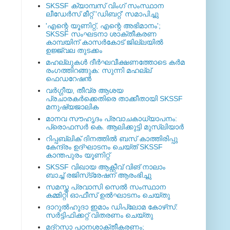
SKSSF ക്യാമ്പസ് വിംഗ് സംസ്ഥാന
ലീഡേർസ് മീറ്റ് 'ഡിബറ്റ്' സമാപിച്ചു
'എന്റെ യൂണിറ്റ്, എന്റെ അഭിമാനം';
SKSSF സംഘടനാ ശാക്തീകരണ
കാമ്പയിന് കാസര്‍കോട് ജില്ലയില്‍
ഉജ്ജ്വല തുടക്കം
മഹല്ലുകള്‍ ദീര്‍ഘവീക്ഷണത്തോടെ കര്‍മ
രംഗത്തിറങ്ങുക: സുന്നി മഹല്ല്
ഫെഡറേഷന്‍
വര്‍ഗ്ഗീയ, തീവ്ര ആശയ
പ്രചാരകര്‍ക്കെതിരെ താക്കീതായി SKSSF
മനുഷ്യജാലിക
മാനവ സൗഹൃദം പ്രവാചകാധ്യാപനം:
പ്രൊഫസർ കെ. ആലിക്കുട്ടി മുസ്ലിയാർ
റിപ്പബ്ലിക് ദിനത്തില്‍ ബസ് കാത്തിരിപ്പു
കേന്ദ്രം ഉദ്ഘാടനം ചെയ്ത്‌ SKSSF
കാന്തപുരം യൂണിറ്റ്
SKSSF വിഖായ ആക്റ്റീവ് വിങ് നാലാം
ബാച്ച് രജിസ്‌ട്രേഷന് ആരംഭിച്ചു
സമസ്ത പ്രവാസി സെല്‍ സംസ്ഥാന
കമ്മിറ്റി ഓഫീസ് ഉല്‍ഘാടനം ചെയ്തു
ദാറുല്‍ഹുദാ ഇമാം ഡിപ്ലോമ കോഴ്‌സ്:
സര്‍ട്ടിഫിക്കറ്റ് വിതരണം ചെയ്തു
മദ്‌റസാ പഠനശാക്തീകരണം;