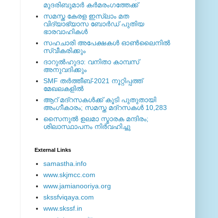
മുദരിബുമാര്‍ കര്‍മരംഗത്തേക്ക്
സമസ്ത കേരള ഇസ്ലാം മത
വിദ്യാഭ്യാസ ബോര്‍ഡ് പുതിയ
ഭാരവാഹികള്‍
സഹചാരി അപേക്ഷകൾ ഓൺലൈനിൽ
സ്വീകരിക്കും
ദാറുല്‍ഹുദാ: വനിതാ കാമ്പസ്
അനുവദിക്കും
SMF തര്‍ത്തീബ്-2021 നൂറ്റിപ്പത്ത്
മേഖലകളില്‍
ആറ് മദ്റസകള്‍ക്ക് കൂടി പുതുതായി
അംഗീകാരം; സമസ്ത മദ്റസകള്‍ 10,283
സൈനുല്‍ ഉലമാ സ്മാരക മന്ദിരം;
ശിലാസ്ഥാപനം നിര്‍വഹിച്ചു
External ‎Links
samastha.info
www.skjmcc.com
www.jamianooriya.org
skssfviqaya.com
www.skssf.in