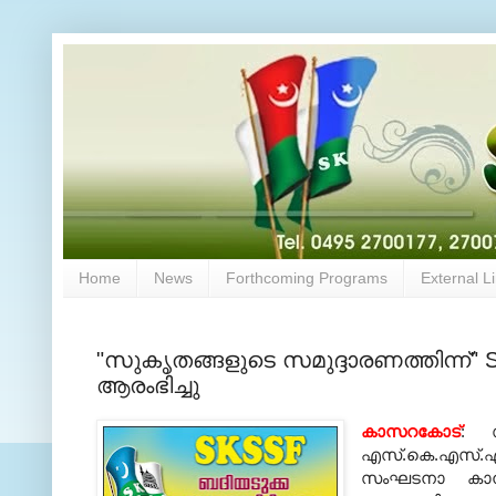
Home
News
Forthcoming Programs
External L
"സുകൃതങ്ങളുടെ സമുദ്ദാരണത്തിന്ന്" 
ആരംഭിച്ചു
കാസറകോട്
: സ
എസ്.കെ.എസ്.എ
സംഘടനാ കാമ്