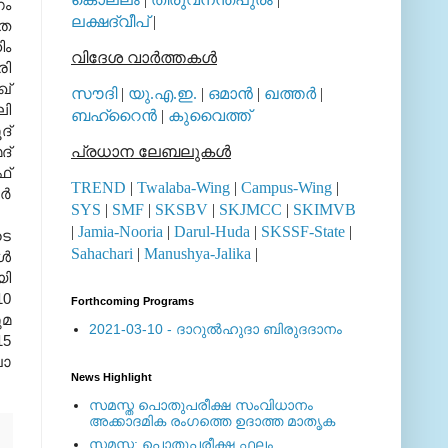
ഗം
ലക്ഷദ്വീപ്
|
ഷത
ിം
വിദേശ വാര്‍ത്തകള്‍
ി
ഖ്
സൗദി
|
യു.എ.ഇ.
|
ഒമാന്‍
|
ഖത്തര്‍
|
ലി
ബഹ്റൈന്‍
|
കുവൈത്ത്
്
ദ്
പ്രധാന ലേബലുകള്‍
്
TREND
|
Twalaba-Wing
|
Campus-Wing
|
്‍
SYS
|
SMF
|
SKSBV
|
SKJMCC
|
SKIMVB
|
Jamia-Nooria
|
Darul-Huda
|
SKSSF-State
|
ടെ
Sahachari
|
Manushya-Jalika
|
്‍
യി
10
Forthcoming Programs
ുമ
2021-03-10 - ദാറുല്‍ഹുദാ ബിരുദദാനം
15
ഖാ
News Highlight
സമസ്ത പൊതുപരീക്ഷ സംവിധാനം
അക്കാദമിക രംഗത്തെ ഉദാത്ത മാതൃക
സമസ്ത: പൊതുപരീക്ഷ ഫലം