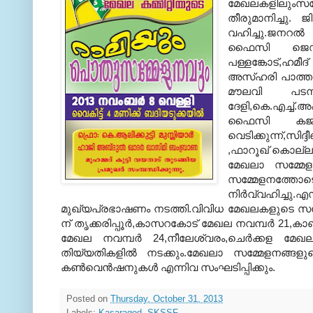
മേഖലകളിലുംസമ്മ
തീരുമാനിച്ചു. 
വഹിച്ചു.ജനറല്
ഫൈസി ജെഡിയ
പള്ളങ്കോട്,ഹമീ
അസ്ഹരി പാത്തൂര
മൗലവി പടന്
ദേളി,കെ.എച്ച്.
ഫൈസി കജ,മൊ
വെടിക്കുന്ന്,സ
,ഫാറൂഖ് കൊല്ല
മേഖലാ സമ്മേള
സമ്മേളനത്തോ
നിര്‍വ്വഹിച്ച
മുഖ്യപ്രഭാഷണം നടത്തി.വിവിധ മേഖലകളുടെ സമ്മേളന
ന് തൃക്കരിപ്പൂര്‍,കാസറകോട് മേഖല നവമ്പര്‍ 21,കാ
മേഖല നവമ്പര്‍ 24,നീലേശ്വരം,ചെര്‍ക്കള മ
തിയ്യതികളില്‍ നടക്കും.മേഖലാ സമ്മേളനങ്ങ
കണ്‍വെന്‍ഷനുകള്‍ എന്നിവ സംഘടിപ്പിക്കും.
Posted on
Thursday, October 31, 2013
Labels:
Kasaragod
,
SKSSF