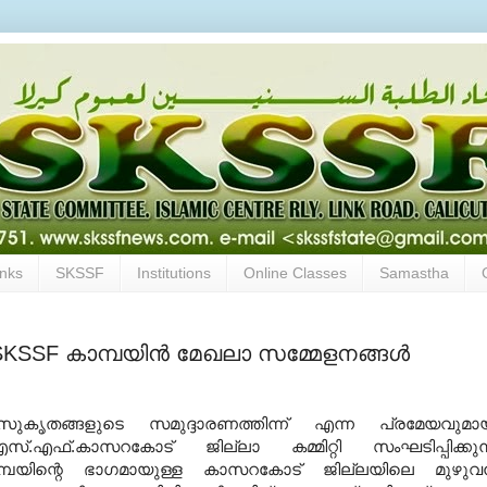
inks
SKSSF
Institutions
Online Classes
Samastha
SKSSF കാമ്പയിന്‍ മേഖലാ സമ്മേളനങ്ങള്‍
ുകൃതങ്ങളുടെ സമുദ്ദാരണത്തിന്ന് എന്ന പ്രമേയവുമാ
സ്.എഫ്.കാസറകോട് ജില്ലാ കമ്മിറ്റി സംഘടിപ്പിക്കുന
പയിന്റെ ഭാഗമായുള്ള കാസറകോട് ജില്ലയിലെ മുഴുവന