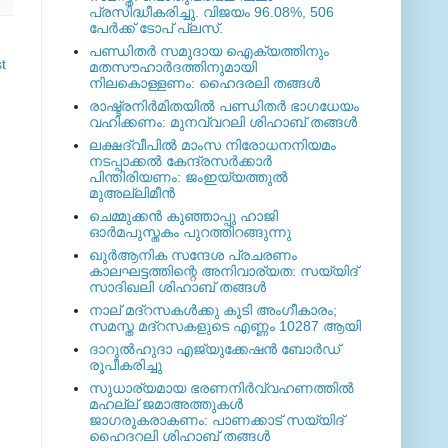
പ്രസിദ്ധീകരിച്ചു. വിജയം 96.08%, 506
പേര്‍ക്ക് ടോപ് പ്ലസ്.
പണ്ഡിതര്‍ സമുദായ ഐക്യത്തിനും
t
മതസൗഹാര്‍ദത്തിനുമായി
നിലകൊള്ളണം: ഹൈദരലി തങ്ങള്‍
രാഷ്ട്രനിര്‍മിതയില്‍ പണ്ഡിതര്‍ ഭാഗധേയം
വഹിക്കണം: മുനവ്വറലി ശിഹാബ് തങ്ങള്‍
ലക്ഷദ്വീപില്‍ മാംസ നിരോധനനിയമം
നടപ്പാക്കല്‍ കേന്ദ്രസര്‍ക്കാര്‍
പിന്തിരിയണം: ജംഇയ്യത്തുല്‍
മുഅല്ലിമീന്‍
ചെമ്മുക്കന്‍ കുഞ്ഞാപ്പു ഹാജി
ഓര്‍മപുസ്തകം പുറത്തിറങ്ങുന്നു
ഖുര്‍ആനിക സന്ദേശ പ്രചരണം
കാലഘട്ടത്തിന്റെ അനിവാര്യത: സയ്യിദ്
സാദിഖലി ശിഹാബ് തങ്ങള്‍
നാല് മദ്‌റസകള്‍ക്കു കൂടി അംഗീകാരം;
സമസ്ത മദ്‌റസകളുടെ എണ്ണം 10287 ആയി
ദാറുല്‍ഹുദാ എജ്യുക്കേഷന്‍ ബോര്‍ഡ്
രൂപീകരിച്ചു
സുധാര്യമായ ഭരണനിര്‍വ്വഹണത്തില്‍
മഹല്ല് ജമാഅത്തുകള്‍
ജാഗരൂകരാകണം: പാണക്കാട് സയ്യിദ്
ഹൈദറലി ശിഹാബ് തങ്ങള്‍