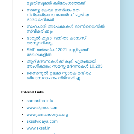
മുദരിബുമാര്‍ കര്‍മരംഗത്തേക്ക്
സമസ്ത കേരള ഇസ്ലാം മത
വിദ്യാഭ്യാസ ബോര്‍ഡ് പുതിയ
ഭാരവാഹികള്‍
സഹചാരി അപേക്ഷകൾ ഓൺലൈനിൽ
സ്വീകരിക്കും
ദാറുല്‍ഹുദാ: വനിതാ കാമ്പസ്
അനുവദിക്കും
SMF തര്‍ത്തീബ്-2021 നൂറ്റിപ്പത്ത്
മേഖലകളില്‍
ആറ് മദ്റസകള്‍ക്ക് കൂടി പുതുതായി
അംഗീകാരം; സമസ്ത മദ്റസകള്‍ 10,283
സൈനുല്‍ ഉലമാ സ്മാരക മന്ദിരം;
ശിലാസ്ഥാപനം നിര്‍വഹിച്ചു
External ‎Links
samastha.info
www.skjmcc.com
www.jamianooriya.org
skssfviqaya.com
www.skssf.in