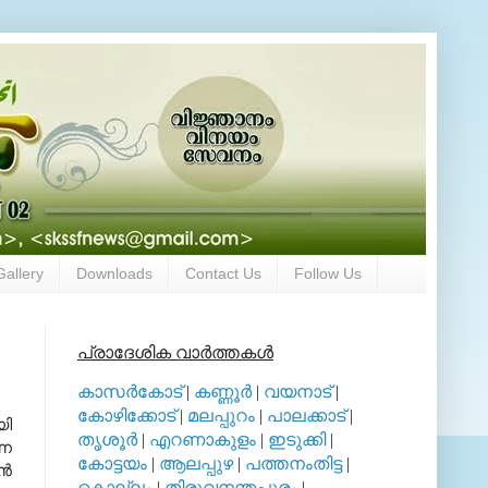
Gallery
Downloads
Contact Us
Follow Us
പ്രാദേശിക വാര്‍ത്തകള്‍
കാസര്‍കോട്
|
കണ്ണൂര്‍
|
വയനാട്
|
കോഴിക്കോട്
|
മലപ്പുറം
|
പാലക്കാട്
|
യി
തൃശൂര്‍
|
എറണാകുളം
|
ഇടുക്കി
|
്ന
കോട്ടയം
|
ആലപ്പുഴ
|
പത്തനംതിട്ട
|
്‍
കൊല്ലം
|
തിരുവനന്തപുരം
|