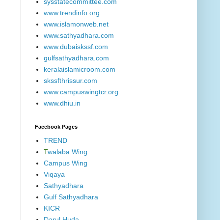
sysstatecommittee.com
www.trendinfo.org
www.islamonweb.net
www.sathyadhara.com
www.dubaiskssf.com
gulfsathyadhara.com
keralaislamicroom.com
skssfthrissur.com
www.campuswingtcr.org
www.dhiu.in
Facebook Pages
TREND
T
walaba Wing
Campus Wing
Viqaya
Sathyadhara
Gulf Sathyadhara
KICR
Darul Huda