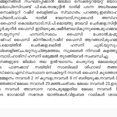
േളനങ്ങള്‍ സംഘടിപ്പിക്കാന്‍ ജില്ലാ സെക്രട്ടറിയേറ്റ് യോ
ജില്ലാപ്രസിഡണ്ട് പി.കെ.താജുദ്ദീന്‍ ദാരിമി പടന്ന അധ്യക്
‍ സെക്രട്ടറി റഷീദ് ബെളിഞ്ചം സ്വാഗതം പറഞ്ഞു.ഇബ്രാഹ
ാര്‍,ഹാഷിം ദാരിമി ദേലമ്പാടി,സുഹൈര്‍ അസ്ഹര
ദ് ഫൈസി കൊല്ലമ്പാടി,സി.പി.മൊയ്തു മൗലവി ചെര്‍ക്കള,സിദ്ദീ
്‍,മുനീര്‍ ഫൈസി ഇടിയടുക്ക,ഷമീര്‍മൗലവികുന്നുങ്കൈ,മുഹമ്മദ
ന,യൂനുസ് ഹസനി,സലാം ഫൈസി പേരാല്‍,മഹ്മൂദ
അഷ്‌റഫ് ഫൈസി കിന്നിങ്കാര്‍,റഷീദ് ഫൈസി ആറങ്ങാടി,മുഹമ്മ
യ്തീന്‍ ചെര്‍ക്കള,ഖലീല്‍ ഹസനി ചൂരി,യൂസുഫ
ിദ്ദീഖ്‌ബെളിഞ്ചം,യൂസുഫ്ആമത്തല, സുബൈര്‍ നിസാമി കളത്തൂര
മ്പാടി,ഹാരിസ് ഹസനി
മെട്ടമ്മല്‍ തുടങ്ങിയവര്‍ സംബന്ധിച്ചു.
നങ്ങളുടെ ജില്ലാ തല ഉല്‍ഘാടനം പെരുമ്പട്ട മേഖലയു
ടെ പാണക്കാട് സയ്യിദ് സാബിഖലി ശിഹാബ് തങ്ങള
ു.എസ്.വൈ.എസ്.സംസ്ഥാന സെക്രട്ടറി നാസര്‍ ഫൈസി കൂടത്താ
ം നവമ്പര്‍ 2 ന് കുമ്പള,നവമ്പര്‍ 8 ന് ബദിയടുക്ക,നവമ്പര്‍ 
ഞ്ഞങ്ങാട് മേഖല നവമ്പര്‍ 29,മഞ്ചേശ്വരം മേഖല നവമ്പര്‍ 23,ഉദ
േഖല നവമ്പര്‍ അവസാന വാരം,മുള്ളേരിയ മേഖല നവമ്പര്‍ 
ളുടെ ഭാഗമായി സന്ദേശ യാത്രകള്‍,വിളംബര റാലികള്‍ ശാ