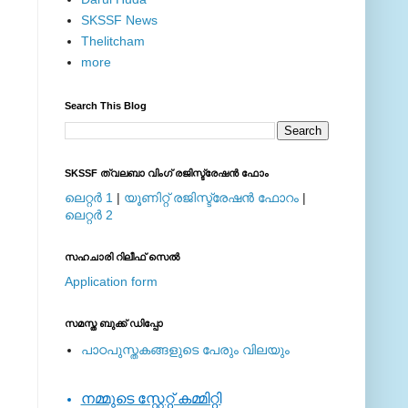
SKSSF News
Thelitcham
more
Search This Blog
SKSSF ത്വലബാ വിംഗ് രജിസ്ട്രേഷന്‍ ഫോം
ലെറ്റര്‍ 1
|
യൂണിറ്റ് രജിസ്ട്രേഷന്‍ ഫോറം
|
ലെറ്റര്‍ 2
സഹചാരി റിലീഫ് സെല്‍
Application form
സമസ്ത ബുക്ക് ഡിപ്പോ
പാഠപുസ്തകങ്ങളുടെ പേരും വിലയും
നമ്മുടെ സ്റ്റേറ്റ് കമ്മിറ്റി