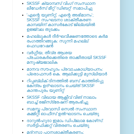
SKSSF ക്യാമ്പസ് വിംഗ് സംസ്ഥാന
ലീഡേർസ് മീറ്റ് 'ഡിബറ്റ്' സമാപിച്ചു
'എന്റെ യൂണിറ്റ്, എന്റെ അഭിമാനം';
SKSSF സംഘടനാ ശാക്തീകരണ
കാമ്പയിന് കാസര്‍കോട് ജില്ലയില്‍
ഉജ്ജ്വല തുടക്കം
മഹല്ലുകള്‍ ദീര്‍ഘവീക്ഷണത്തോടെ കര്‍മ
രംഗത്തിറങ്ങുക: സുന്നി മഹല്ല്
ഫെഡറേഷന്‍
വര്‍ഗ്ഗീയ, തീവ്ര ആശയ
പ്രചാരകര്‍ക്കെതിരെ താക്കീതായി SKSSF
മനുഷ്യജാലിക
മാനവ സൗഹൃദം പ്രവാചകാധ്യാപനം:
പ്രൊഫസർ കെ. ആലിക്കുട്ടി മുസ്ലിയാർ
റിപ്പബ്ലിക് ദിനത്തില്‍ ബസ് കാത്തിരിപ്പു
കേന്ദ്രം ഉദ്ഘാടനം ചെയ്ത്‌ SKSSF
കാന്തപുരം യൂണിറ്റ്
SKSSF വിഖായ ആക്റ്റീവ് വിങ് നാലാം
ബാച്ച് രജിസ്‌ട്രേഷന് ആരംഭിച്ചു
സമസ്ത പ്രവാസി സെല്‍ സംസ്ഥാന
കമ്മിറ്റി ഓഫീസ് ഉല്‍ഘാടനം ചെയ്തു
ദാറുല്‍ഹുദാ ഇമാം ഡിപ്ലോമ കോഴ്‌സ്:
സര്‍ട്ടിഫിക്കറ്റ് വിതരണം ചെയ്തു
മദ്‌റസാ പഠനശാക്തീകരണം;