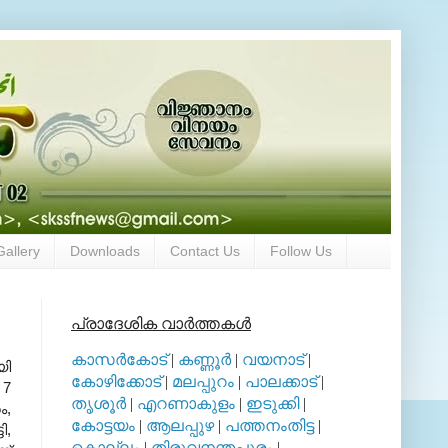
Gallery
Downloads
Contact Us
Follow Us
പ്രാദേശിക വാര്‍ത്തകള്‍
കാസര്‍കോട്
|
കണ്ണൂര്‍
|
വയനാട്
|
യി
കോഴിക്കോട്
|
മലപ്പുറം
|
പാലക്കാട്
|
 7
തൃശൂര്‍
|
എറണാകുളം
|
ഇടുക്കി
|
ം,
കോട്ടയം
|
ആലപ്പുഴ
|
പത്തനംതിട്ട
|
ി,
കൊല്ലം
|
തിരുവനന്തപുരം
|