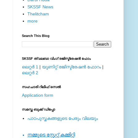
SKSSF News
Thelitcham
more
Search This Blog
SKSSF ത്വലബാ വിംഗ് രജിസ്ട്രേഷന്‍ ഫോം
ലെറ്റര്‍ 1
|
യൂണിറ്റ് രജിസ്ട്രേഷന്‍ ഫോറം
|
ലെറ്റര്‍ 2
സഹചാരി റിലീഫ് സെല്‍
Application form
സമസ്ത ബുക്ക് ഡിപ്പോ
പാഠപുസ്തകങ്ങളുടെ പേരും വിലയും
നമ്മുടെ സ്റ്റേറ്റ് കമ്മിറ്റി