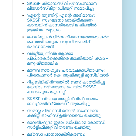
SKSSF ക്യാമ്പസ് വിംഗ് സംസ്ഥാന
ലീഡേർസ് മീറ്റ് 'ഡിബറ്റ്' സമാപിച്ചു
'എന്റെ യൂണിറ്റ്, എന്റെ അഭിമാനം';
SKSSF സംഘടനാ ശാക്തീകരണ
കാമ്പയിന് കാസര്‍കോട് ജില്ലയില്‍
ഉജ്ജ്വല തുടക്കം
മഹല്ലുകള്‍ ദീര്‍ഘവീക്ഷണത്തോടെ കര്‍മ
രംഗത്തിറങ്ങുക: സുന്നി മഹല്ല്
ഫെഡറേഷന്‍
വര്‍ഗ്ഗീയ, തീവ്ര ആശയ
പ്രചാരകര്‍ക്കെതിരെ താക്കീതായി SKSSF
മനുഷ്യജാലിക
മാനവ സൗഹൃദം പ്രവാചകാധ്യാപനം:
പ്രൊഫസർ കെ. ആലിക്കുട്ടി മുസ്ലിയാർ
റിപ്പബ്ലിക് ദിനത്തില്‍ ബസ് കാത്തിരിപ്പു
കേന്ദ്രം ഉദ്ഘാടനം ചെയ്ത്‌ SKSSF
കാന്തപുരം യൂണിറ്റ്
SKSSF വിഖായ ആക്റ്റീവ് വിങ് നാലാം
ബാച്ച് രജിസ്‌ട്രേഷന് ആരംഭിച്ചു
സമസ്ത പ്രവാസി സെല്‍ സംസ്ഥാന
കമ്മിറ്റി ഓഫീസ് ഉല്‍ഘാടനം ചെയ്തു
ദാറുല്‍ഹുദാ ഇമാം ഡിപ്ലോമ കോഴ്‌സ്:
സര്‍ട്ടിഫിക്കറ്റ് വിതരണം ചെയ്തു
മദ്‌റസാ പഠനശാക്തീകരണം;