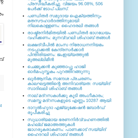
റെ
പ്രസിദ്ധീകരിച്ചു. വിജയം 96.08%, 506
പേര്‍ക്ക് ടോപ് പ്ലസ്.
രം
പണ്ഡിതര്‍ സമുദായ ഐക്യത്തിനും
മതസൗഹാര്‍ദത്തിനുമായി
നിലകൊള്ളണം: ഹൈദരലി തങ്ങള്‍
രാഷ്ട്രനിര്‍മിതയില്‍ പണ്ഡിതര്‍ ഭാഗധേയം
വഹിക്കണം: മുനവ്വറലി ശിഹാബ് തങ്ങള്‍
ലക്ഷദ്വീപില്‍ മാംസ നിരോധനനിയമം
നടപ്പാക്കല്‍ കേന്ദ്രസര്‍ക്കാര്‍
പിന്തിരിയണം: ജംഇയ്യത്തുല്‍
വ്
മുഅല്ലിമീന്‍
ചെമ്മുക്കന്‍ കുഞ്ഞാപ്പു ഹാജി
ഓര്‍മപുസ്തകം പുറത്തിറങ്ങുന്നു
ഖുര്‍ആനിക സന്ദേശ പ്രചരണം
കാലഘട്ടത്തിന്റെ അനിവാര്യത: സയ്യിദ്
സാദിഖലി ശിഹാബ് തങ്ങള്‍
നാല് മദ്‌റസകള്‍ക്കു കൂടി അംഗീകാരം;
സമസ്ത മദ്‌റസകളുടെ എണ്ണം 10287 ആയി
t
ദാറുല്‍ഹുദാ എജ്യുക്കേഷന്‍ ബോര്‍ഡ്
രൂപീകരിച്ചു
സുധാര്യമായ ഭരണനിര്‍വ്വഹണത്തില്‍
മഹല്ല് ജമാഅത്തുകള്‍
ജാഗരൂകരാകണം: പാണക്കാട് സയ്യിദ്
ഹൈദറലി ശിഹാബ് തങ്ങള്‍