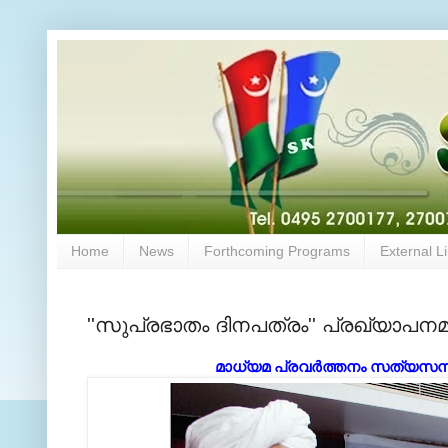
Home
News
Forthcoming Programs
External L
''സുപ്രഭാതം ദിനപത്രം'' പ്രഖ്യാപനമായ
മാധ്യമ പ്രവര്‍ത്തനം സത്യസന്ധമ