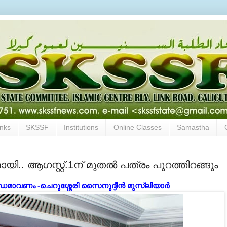
inks
SKSSF
Institutions
Online Classes
Samastha
ി.. ആഗസ്റ്റ്‌.1ന് മുതൽ പത്രം പുറത്തിറങ്ങും
ാവണം -ചെറുശ്ശേരി സൈനുദ്ദീന്‍ മുസ്‌ലിയാര്‍