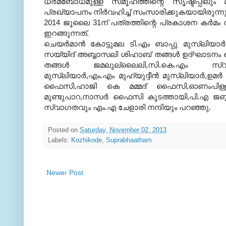
ധര്‍മബോധമുള്ള സമൂഹത്തിന്റെ സൃഷ്ടിപ്പിലും മാ
പ്രഖ്യാപനം നിര്‍വഹിച്ച് സംസാരിക്കുകയായിരുന്നു
2014 ജൂലൈ 31ന് പത്രത്തിന്റെ പ്രകാശന കര്‍മം 
ഇറങ്ങുന്നത്.
ചെയര്‍മാന്‍ കോട്ടുമല ടി.എം ബാപ്പു മുസ്‌ലിയാര
സയ്യിദ് അബ്ബാസലി ശിഹാബ് തങ്ങള്‍ ഉദ്ഘാടനം 
തങ്ങള്‍ ജമലുല്ലൈലി,സി.കെ.എം സ്വാദിഖ
മുസ്‌ലിയാര്‍,എം.എം മുഹ്‌യുദ്ദീന്‍ മുസ്‌ലിയാര്‍,ഉ
ഫൈസി,ഹാജി കെ മമ്മദ് ഫൈസി,ഓണംപിള്ള
മുണ്ടുപാറ,നാസര്‍ ഫൈസി കൂടത്തായി,പി.എ ജബ്ബാ
സ്വാഗതവും എം.എ ചേളാരി നന്ദിയും പറഞ്ഞു.
Posted on
Saturday, November 02, 2013
Labels:
Kozhikode
,
Suprabhaatham
Newer Post