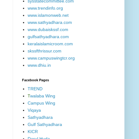
sysstatecommittee.com
www.trendinfo.org
www.islamonweb.net
www.sathyadhara.com
www.dubaiskssf.com
gulfsathyadhara.com
keralaislamicroom.com
skssfthrissur.com
www.campuswingtcr.org
www.dhiu.in
Facebook Pages
TREND
T
walaba Wing
Campus Wing
Viqaya
Sathyadhara
Gulf Sathyadhara
KICR
Darul Huda