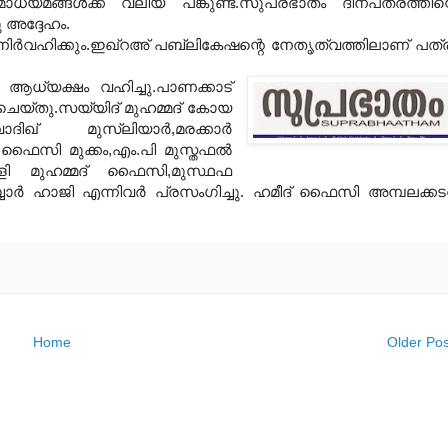
ധ്യമങ്ങള്‍ക്ക് വലിയ പങ്കുണ്ട്.സുപ്രഭാതം ദിനപത്രത്തിന്
 അദ്ദേഹം.
നിര്‍വഹിക്കും.ഇഖ്‌റഅ് പബ്ലികേഷന്റെ നേതൃത്വത്തിലാണ് പത്
്‍ ആധ്യക്ഷം വഹിച്ചു.പാണക്കാട്
ചെയ്തു.സയ്യിദ് മുഹമ്മദ് കോയ
് മുസ്‌ലിയാര്‍,മരക്കാര്‍
മര്‍ ഫൈസി മുക്കം,എം.പി മുസ്തഫല്‍
ി മുഹമ്മദ് ഫൈസി,മുസ്ഥഫ
ര്‍ ഹാജി എന്നിവര്‍ പ്രസംഗിച്ചു. ഹമീദ് ഫൈസി അമ്പലക്കട
Home
Older Pos