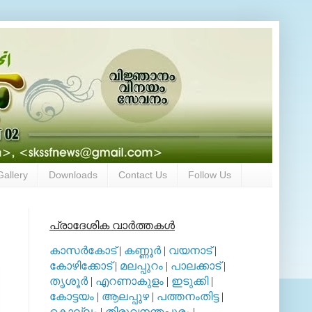
Gallery
Downloads
Contact Us
Follow Us
പ്രാദേശിക വാര്‍ത്തകള്‍
കാസര്‍കോട്
|
കണ്ണൂര്‍
|
വയനാട്
|
കോഴിക്കോട്
|
മലപ്പുറം
|
പാലക്കാട്
|
തൃശൂര്‍
|
എറണാകുളം
|
ഇടുക്കി
|
കോട്ടയം
|
ആലപ്പുഴ
|
പത്തനംതിട്ട
|
കൊല്ലം
|
തിരുവനന്തപുരം
|