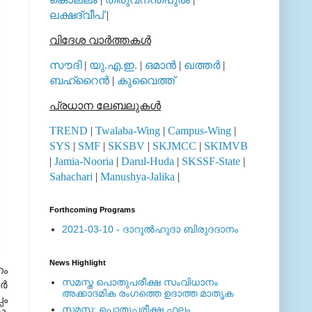
ലക്ഷദ്വീപ്
|
വിദേശ വാര്‍ത്തകള്‍
സൗദി
|
യു.എ.ഇ.
|
ഒമാന്‍
|
ഖത്തര്‍
|
ബഹ്റൈന്‍
|
കുവൈത്ത്
പ്രധാന ലേബലുകള്‍
TREND
|
Twalaba-Wing
|
Campus-Wing
|
SYS
|
SMF
|
SKSBV
|
SKJMCC
|
SKIMVB
|
Jamia-Nooria
|
Darul-Huda
|
SKSSF-State
|
Sahachari
|
Manushya-Jalika
|
Forthcoming Programs
2021-03-10 - ദാറുല്‍ഹുദാ ബിരുദദാനം
News Highlight
നം
സമസ്ത പൊതുപരീക്ഷ സംവിധാനം
്‍
അക്കാദമിക രംഗത്തെ ഉദാത്ത മാതൃക
പം
സമസ്ത: പൊതുപരീക്ഷ ഫലം