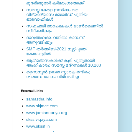
മുദരിബുമാര്‍ കര്‍മരംഗത്തേക്ക്
സമസ്ത കേരള ഇസ്ലാം മത
വിദ്യാഭ്യാസ ബോര്‍ഡ് പുതിയ
ഭാരവാഹികള്‍
സഹചാരി അപേക്ഷകൾ ഓൺലൈനിൽ
സ്വീകരിക്കും
ദാറുല്‍ഹുദാ: വനിതാ കാമ്പസ്
അനുവദിക്കും
SMF തര്‍ത്തീബ്-2021 നൂറ്റിപ്പത്ത്
മേഖലകളില്‍
ആറ് മദ്റസകള്‍ക്ക് കൂടി പുതുതായി
അംഗീകാരം; സമസ്ത മദ്റസകള്‍ 10,283
സൈനുല്‍ ഉലമാ സ്മാരക മന്ദിരം;
ശിലാസ്ഥാപനം നിര്‍വഹിച്ചു
External ‎Links
samastha.info
www.skjmcc.com
www.jamianooriya.org
skssfviqaya.com
www.skssf.in