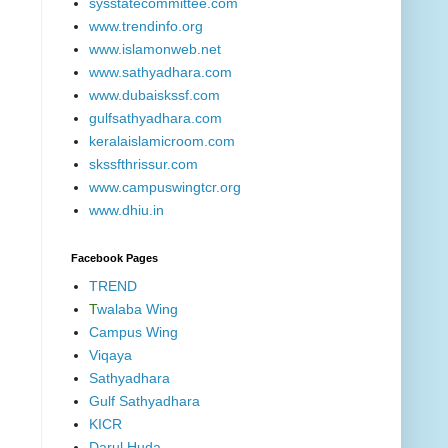
sysstatecommittee.com
www.trendinfo.org
www.islamonweb.net
www.sathyadhara.com
www.dubaiskssf.com
gulfsathyadhara.com
keralaislamicroom.com
skssfthrissur.com
www.campuswingtcr.org
www.dhiu.in
Facebook Pages
TREND
T
walaba Wing
Campus Wing
Viqaya
Sathyadhara
Gulf Sathyadhara
KICR
Darul Huda