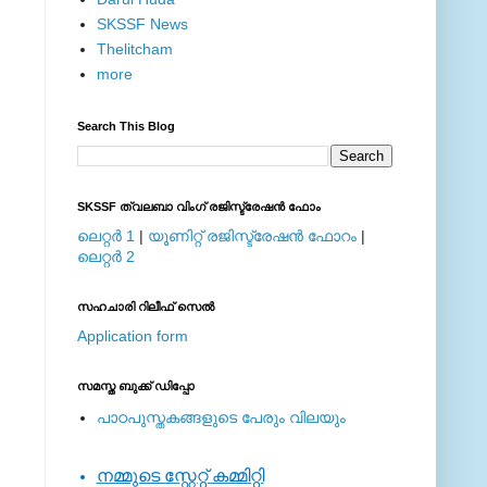
SKSSF News
Thelitcham
more
Search This Blog
SKSSF ത്വലബാ വിംഗ് രജിസ്ട്രേഷന്‍ ഫോം
ലെറ്റര്‍ 1
|
യൂണിറ്റ് രജിസ്ട്രേഷന്‍ ഫോറം
|
ലെറ്റര്‍ 2
സഹചാരി റിലീഫ് സെല്‍
Application form
സമസ്ത ബുക്ക് ഡിപ്പോ
പാഠപുസ്തകങ്ങളുടെ പേരും വിലയും
നമ്മുടെ സ്റ്റേറ്റ് കമ്മിറ്റി