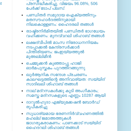
t
പ്രസിദ്ധീകരിച്ചു. വിജയം 96.08%, 506
പേര്‍ക്ക് ടോപ് പ്ലസ്.
പണ്ഡിതര്‍ സമുദായ ഐക്യത്തിനും
മതസൗഹാര്‍ദത്തിനുമായി
നിലകൊള്ളണം: ഹൈദരലി തങ്ങള്‍
രാഷ്ട്രനിര്‍മിതയില്‍ പണ്ഡിതര്‍ ഭാഗധേയം
വഹിക്കണം: മുനവ്വറലി ശിഹാബ് തങ്ങള്‍
ലക്ഷദ്വീപില്‍ മാംസ നിരോധനനിയമം
നടപ്പാക്കല്‍ കേന്ദ്രസര്‍ക്കാര്‍
പിന്തിരിയണം: ജംഇയ്യത്തുല്‍
മുഅല്ലിമീന്‍
ചെമ്മുക്കന്‍ കുഞ്ഞാപ്പു ഹാജി
ഓര്‍മപുസ്തകം പുറത്തിറങ്ങുന്നു
ഖുര്‍ആനിക സന്ദേശ പ്രചരണം
കാലഘട്ടത്തിന്റെ അനിവാര്യത: സയ്യിദ്
സാദിഖലി ശിഹാബ് തങ്ങള്‍
നാല് മദ്‌റസകള്‍ക്കു കൂടി അംഗീകാരം;
സമസ്ത മദ്‌റസകളുടെ എണ്ണം 10287 ആയി
ദാറുല്‍ഹുദാ എജ്യുക്കേഷന്‍ ബോര്‍ഡ്
രൂപീകരിച്ചു
സുധാര്യമായ ഭരണനിര്‍വ്വഹണത്തില്‍
മഹല്ല് ജമാഅത്തുകള്‍
ജാഗരൂകരാകണം: പാണക്കാട് സയ്യിദ്
ഹൈദറലി ശിഹാബ് തങ്ങള്‍