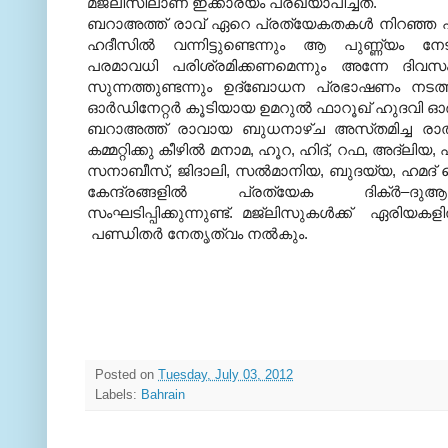
മജ്‌ലിസിലാണ്‌ ഇക്കാര്യം പ്രഖ്യാപിച്ചത്‌.
ബറാഅത്ത്‌ രാവ്‌ ഏറെ പ്രത്യേകതകള്‍ നിറഞ്ഞ 
ഹദീസില്‍ വന്നിട്ടുണ്ടെന്നും ആ പുണ്ണ്യം നേ
പരമാവധി പരിശ്രമിക്കണമെന്നും അന്നേ ദിവസം ന
സുന്നത്തുണ്ടന്നും ഉദ്‌ബോധന പ്രഭാഷണം നട
ഓര്‍ഡിനേറ്റര്‍ കൂടിയായ ഉമറുല്‍ ഫാറൂഖ്‌ ഹുദവി ഓര്‍മി
ബറാഅത്ത്‌ രാവായ ബുധനാഴ്‌ച അസ്‌തമിച്ച രാത്
കമ്മറ്റിക്കു കീഴില്‍ മനാമ, ഹൂറ, ഹിദ്‌, റഫ, അദ്‌ല
സനാബീസ്‌, ജിദാലി, സല്‍മാനിയ, ബുദയ്യ, ഹമദ്‌
കേന്ദ്രങ്ങളില്‍ പ്രത്യേക ദിക്‌ര്‍–ദ
സംഘടിപ്പിക്കുന്നുണ്ട്‌. മജ്‌ലിസുകള്‍ക്ക് ഏരിയകള
പണ്ഡിതര്‍ നേതൃത്വം നല്‍കും.
Posted on
Tuesday, July 03, 2012
Labels:
Bahrain