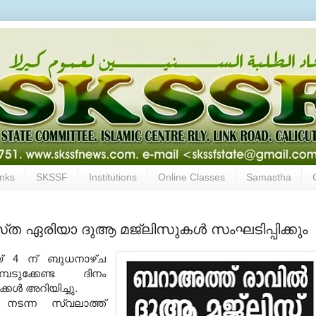
inks
SKSSF
Institutions
Online Classes
Samastha
ത ഏരിയാ ദുആ മജ്‌ലിസുകള്‍ സംഘടിപ്പിക്കും
യ്‌ 4
ന്
ബുധനാഴ്‌ച
െടുക്കേണ്ട ദിനം
ള്‍ അറിയിച്ചു.
ടന്ന സ്വലാത്ത്‌