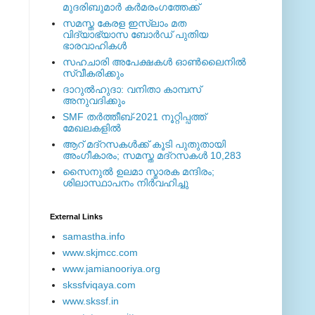
മുദരിബുമാര്‍ കര്‍മരംഗത്തേക്ക്
സമസ്ത കേരള ഇസ്ലാം മത
വിദ്യാഭ്യാസ ബോര്‍ഡ് പുതിയ
ഭാരവാഹികള്‍
സഹചാരി അപേക്ഷകൾ ഓൺലൈനിൽ
സ്വീകരിക്കും
ദാറുല്‍ഹുദാ: വനിതാ കാമ്പസ്
അനുവദിക്കും
SMF തര്‍ത്തീബ്-2021 നൂറ്റിപ്പത്ത്
മേഖലകളില്‍
ആറ് മദ്റസകള്‍ക്ക് കൂടി പുതുതായി
അംഗീകാരം; സമസ്ത മദ്റസകള്‍ 10,283
സൈനുല്‍ ഉലമാ സ്മാരക മന്ദിരം;
ശിലാസ്ഥാപനം നിര്‍വഹിച്ചു
External ‎Links
samastha.info
www.skjmcc.com
www.jamianooriya.org
skssfviqaya.com
www.skssf.in