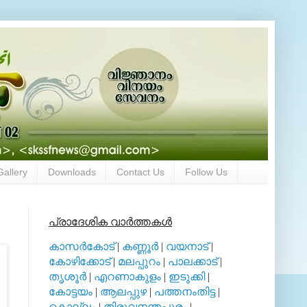
Gallery
Downloads
Contact Us
Follow Us
പ്രാദേശിക വാര്‍ത്തകള്‍
കാസര്‍കോട്
|
കണ്ണൂര്‍
|
വയനാട്
|
കോഴിക്കോട്
|
മലപ്പുറം
|
പാലക്കാട്
|
തൃശൂര്‍
|
എറണാകുളം
|
ഇടുക്കി
|
കോട്ടയം
|
ആലപ്പുഴ
|
പത്തനംതിട്ട
|
കൊല്ലം
|
തിരുവനന്തപുരം
|