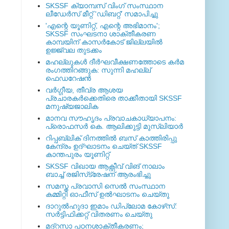
SKSSF ക്യാമ്പസ് വിംഗ് സംസ്ഥാന
ലീഡേർസ് മീറ്റ് 'ഡിബറ്റ്' സമാപിച്ചു
'എന്റെ യൂണിറ്റ്, എന്റെ അഭിമാനം';
SKSSF സംഘടനാ ശാക്തീകരണ
കാമ്പയിന് കാസര്‍കോട് ജില്ലയില്‍
ഉജ്ജ്വല തുടക്കം
മഹല്ലുകള്‍ ദീര്‍ഘവീക്ഷണത്തോടെ കര്‍മ
രംഗത്തിറങ്ങുക: സുന്നി മഹല്ല്
ഫെഡറേഷന്‍
വര്‍ഗ്ഗീയ, തീവ്ര ആശയ
പ്രചാരകര്‍ക്കെതിരെ താക്കീതായി SKSSF
മനുഷ്യജാലിക
മാനവ സൗഹൃദം പ്രവാചകാധ്യാപനം:
പ്രൊഫസർ കെ. ആലിക്കുട്ടി മുസ്ലിയാർ
റിപ്പബ്ലിക് ദിനത്തില്‍ ബസ് കാത്തിരിപ്പു
കേന്ദ്രം ഉദ്ഘാടനം ചെയ്ത്‌ SKSSF
കാന്തപുരം യൂണിറ്റ്
SKSSF വിഖായ ആക്റ്റീവ് വിങ് നാലാം
ബാച്ച് രജിസ്‌ട്രേഷന് ആരംഭിച്ചു
സമസ്ത പ്രവാസി സെല്‍ സംസ്ഥാന
കമ്മിറ്റി ഓഫീസ് ഉല്‍ഘാടനം ചെയ്തു
ദാറുല്‍ഹുദാ ഇമാം ഡിപ്ലോമ കോഴ്‌സ്:
സര്‍ട്ടിഫിക്കറ്റ് വിതരണം ചെയ്തു
മദ്‌റസാ പഠനശാക്തീകരണം;