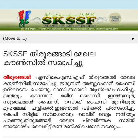
▼
SKSSF തിരൂരങ്ങാടി മേഖല
കൗണ്‍സില്‍ സമാപിച്ചു
തിരൂരങ്ങാടി
: എസ്.കെ.എസ്.എഫ് തിരൂരങ്ങാടി മേഖല
കൗണ്‍സില്‍ സമാപിച്ചു. ഇരുമ്പന്‍ അബ്ദുറഹ്മാന്‍ ഫൈസി
ഉദ്ഘാടനം ചെയ്തു. റാസി ബാഖവി ആധ്യക്ഷം വഹിച്ചു.
ഖയ്യൂം കടമ്പോട്, മജീദ് ഫൈസി ഇന്ത്യനൂര്‍,
സുലൈമാന്‍ ഫൈസി, റസാഖ് ഫൈസി മൂന്നിയൂര്‍,
മുഹമ്മദലി പുളിക്കല്‍,ഇഖ്ബാല്‍ പടിക്കല്‍ പ്രസംഗിച്ചു.
കെ.പി സിദ്ദീഖ് സ്വാഗതവും ഖാലിദ് വെട്ടം നന്ദിയും
പറഞ്ഞു.തിരൂരങ്ങാടി മേഖല പ്രവര്‍ത്തക സമിതി
ഞായറാഴ്ച വൈകീട്ട് രണ്ട് മണിക്ക് ചെമ്മാട് നടക്കും...