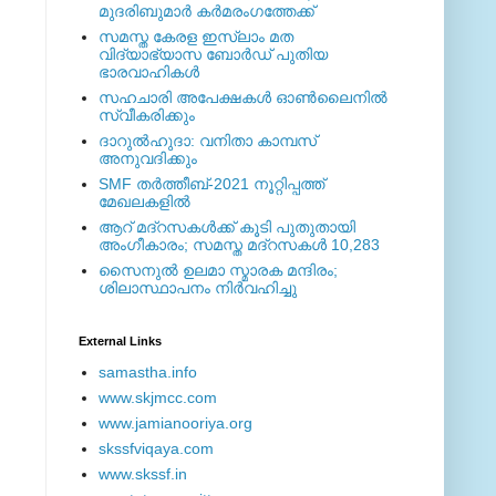
മുദരിബുമാര്‍ കര്‍മരംഗത്തേക്ക്
സമസ്ത കേരള ഇസ്ലാം മത
വിദ്യാഭ്യാസ ബോര്‍ഡ് പുതിയ
ഭാരവാഹികള്‍
സഹചാരി അപേക്ഷകൾ ഓൺലൈനിൽ
സ്വീകരിക്കും
ദാറുല്‍ഹുദാ: വനിതാ കാമ്പസ്
അനുവദിക്കും
SMF തര്‍ത്തീബ്-2021 നൂറ്റിപ്പത്ത്
മേഖലകളില്‍
ആറ് മദ്റസകള്‍ക്ക് കൂടി പുതുതായി
അംഗീകാരം; സമസ്ത മദ്റസകള്‍ 10,283
സൈനുല്‍ ഉലമാ സ്മാരക മന്ദിരം;
ശിലാസ്ഥാപനം നിര്‍വഹിച്ചു
External ‎Links
samastha.info
www.skjmcc.com
www.jamianooriya.org
skssfviqaya.com
www.skssf.in