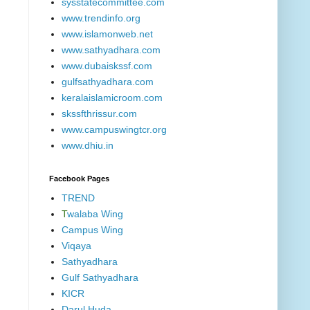
sysstatecommittee.com
www.trendinfo.org
www.islamonweb.net
www.sathyadhara.com
www.dubaiskssf.com
gulfsathyadhara.com
keralaislamicroom.com
skssfthrissur.com
www.campuswingtcr.org
www.dhiu.in
Facebook Pages
TREND
T
walaba Wing
Campus Wing
Viqaya
Sathyadhara
Gulf Sathyadhara
KICR
Darul Huda