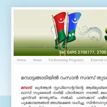
Home
News
Forthcoming Programs
External L
മമ്പാട്ടങ്ങാടിയില്‍ റംസാന്‍ സദസ് തുടങ
മമ്പാട്:
ഖുര്‍ആന്‍ സ്റ്റഡീസെന്ററിന്റെ ആഭിമുഖ്യത്ത
ഖാസി സുബൈര്‍ ദാരിമി പ്രാര്‍ത്ഥന നടത്തി. മഖാ
എന്നിവര്‍ നേതൃത്വം നല്‍കി. പാണക്കാട് ഹമ
പൂക്കോയതങ്ങള്‍ അധ്യക്ഷത വഹിച്ചു. സിന്‍സാറുല