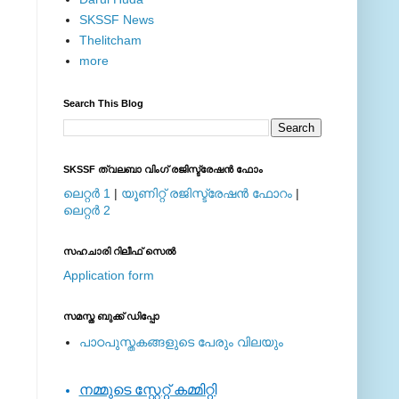
SKSSF News
Thelitcham
more
Search This Blog
SKSSF ത്വലബാ വിംഗ് രജിസ്ട്രേഷന്‍ ഫോം
ലെറ്റര്‍ 1
|
യൂണിറ്റ് രജിസ്ട്രേഷന്‍ ഫോറം
|
ലെറ്റര്‍ 2
സഹചാരി റിലീഫ് സെല്‍
Application form
സമസ്ത ബുക്ക് ഡിപ്പോ
പാഠപുസ്തകങ്ങളുടെ പേരും വിലയും
നമ്മുടെ സ്റ്റേറ്റ് കമ്മിറ്റി