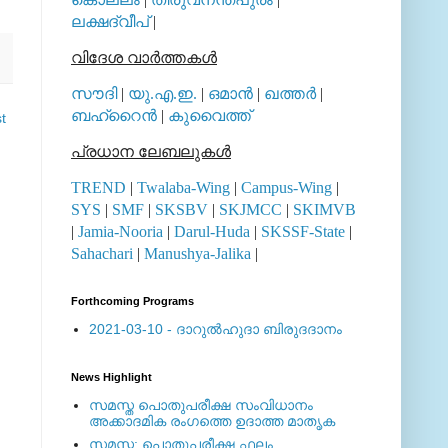
ലക്ഷദ്വീപ്
|
വിദേശ വാര്‍ത്തകള്‍
സൗദി
|
യു.എ.ഇ.
|
ഒമാന്‍
|
ഖത്തര്‍
|
ബഹ്റൈന്‍
|
കുവൈത്ത്
t
പ്രധാന ലേബലുകള്‍
TREND
|
Twalaba-Wing
|
Campus-Wing
|
SYS
|
SMF
|
SKSBV
|
SKJMCC
|
SKIMVB
|
Jamia-Nooria
|
Darul-Huda
|
SKSSF-State
|
Sahachari
|
Manushya-Jalika
|
Forthcoming Programs
2021-03-10 - ദാറുല്‍ഹുദാ ബിരുദദാനം
News Highlight
സമസ്ത പൊതുപരീക്ഷ സംവിധാനം
അക്കാദമിക രംഗത്തെ ഉദാത്ത മാതൃക
സമസ്ത: പൊതുപരീക്ഷ ഫലം