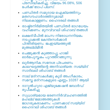
പ്രസിദ്ധീകരിച്ചു. വിജയം 96.08%, 506
പേര്‍ക്ക് ടോപ് പ്ലസ്.
പണ്ഡിതര്‍ സമുദായ ഐക്യത്തിനും
മതസൗഹാര്‍ദത്തിനുമായി
നിലകൊള്ളണം: ഹൈദരലി തങ്ങള്‍
രാഷ്ട്രനിര്‍മിതയില്‍ പണ്ഡിതര്‍ ഭാഗധേയം
വഹിക്കണം: മുനവ്വറലി ശിഹാബ് തങ്ങള്‍
ലക്ഷദ്വീപില്‍ മാംസ നിരോധനനിയമം
നടപ്പാക്കല്‍ കേന്ദ്രസര്‍ക്കാര്‍
പിന്തിരിയണം: ജംഇയ്യത്തുല്‍
മുഅല്ലിമീന്‍
ചെമ്മുക്കന്‍ കുഞ്ഞാപ്പു ഹാജി
ഓര്‍മപുസ്തകം പുറത്തിറങ്ങുന്നു
ഖുര്‍ആനിക സന്ദേശ പ്രചരണം
കാലഘട്ടത്തിന്റെ അനിവാര്യത: സയ്യിദ്
സാദിഖലി ശിഹാബ് തങ്ങള്‍
നാല് മദ്‌റസകള്‍ക്കു കൂടി അംഗീകാരം;
സമസ്ത മദ്‌റസകളുടെ എണ്ണം 10287 ആയി
ദാറുല്‍ഹുദാ എജ്യുക്കേഷന്‍ ബോര്‍ഡ്
രൂപീകരിച്ചു
സുധാര്യമായ ഭരണനിര്‍വ്വഹണത്തില്‍
മഹല്ല് ജമാഅത്തുകള്‍
ജാഗരൂകരാകണം: പാണക്കാട് സയ്യിദ്
ഹൈദറലി ശിഹാബ് തങ്ങള്‍