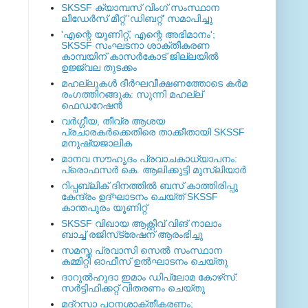
SKSSF ക്യാമ്പസ് വിംഗ് സംസ്ഥാന
ലീഡേർസ് മീറ്റ് 'ഡിബറ്റ്' സമാപിച്ചു
'എന്റെ യൂണിറ്റ്, എന്റെ അഭിമാനം';
SKSSF സംഘടനാ ശാക്തീകരണ
കാമ്പയിന് കാസര്‍കോട് ജില്ലയില്‍
ഉജ്ജ്വല തുടക്കം
മഹല്ലുകള്‍ ദീര്‍ഘവീക്ഷണത്തോടെ കര്‍മ
രംഗത്തിറങ്ങുക: സുന്നി മഹല്ല്
ഫെഡറേഷന്‍
വര്‍ഗ്ഗീയ, തീവ്ര ആശയ
പ്രചാരകര്‍ക്കെതിരെ താക്കീതായി SKSSF
മനുഷ്യജാലിക
മാനവ സൗഹൃദം പ്രവാചകാധ്യാപനം:
പ്രൊഫസർ കെ. ആലിക്കുട്ടി മുസ്ലിയാർ
റിപ്പബ്ലിക് ദിനത്തില്‍ ബസ് കാത്തിരിപ്പു
കേന്ദ്രം ഉദ്ഘാടനം ചെയ്ത്‌ SKSSF
കാന്തപുരം യൂണിറ്റ്
SKSSF വിഖായ ആക്റ്റീവ് വിങ് നാലാം
ബാച്ച് രജിസ്‌ട്രേഷന് ആരംഭിച്ചു
സമസ്ത പ്രവാസി സെല്‍ സംസ്ഥാന
കമ്മിറ്റി ഓഫീസ് ഉല്‍ഘാടനം ചെയ്തു
ദാറുല്‍ഹുദാ ഇമാം ഡിപ്ലോമ കോഴ്‌സ്:
സര്‍ട്ടിഫിക്കറ്റ് വിതരണം ചെയ്തു
മദ്‌റസാ പഠനശാക്തീകരണം;