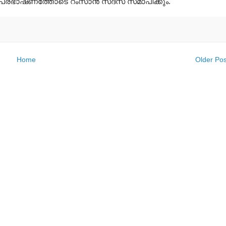
യുടെ പ്രഭാഷണത്തോടെ റംസാന്‍ സദസ് സമാപിക്കും.
Home
Older Pos