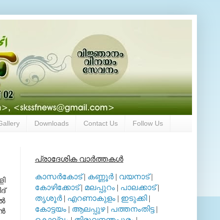
Gallery
Downloads
Contact Us
Follow Us
പ്രാദേശിക വാര്‍ത്തകള്‍
കാസര്‍കോട്
|
കണ്ണൂര്‍
|
വയനാട്
|
ളി
കോഴിക്കോട്
|
മലപ്പുറം
|
പാലക്കാട്
|
ദ്
തൃശൂര്‍
|
എറണാകുളം
|
ഇടുക്കി
|
്‍
കോട്ടയം
|
ആലപ്പുഴ
|
പത്തനംതിട്ട
|
്‍
കൊല്ലം
|
തിരുവനന്തപുരം
|