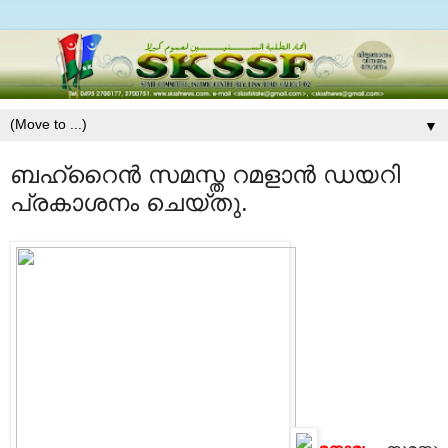
▼
ബഹ്‌റൈന്‍ സമസ്ത റമളാന്‍ ഡയറി
പ്രകാശനം ചെയ്തു.