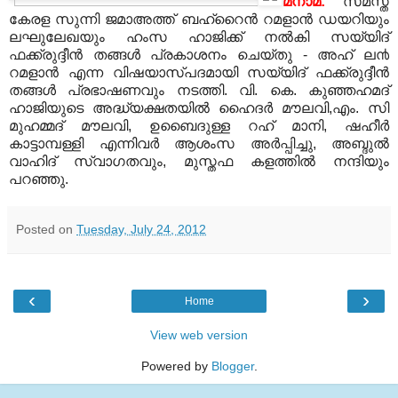
മനാമ:
സമസ്ത
കേരള സുന്നി ജമാഅത്ത് ബഹ്‌റൈന്‍ റമളാന്‍ ഡയറിയും
ലഘുലേഖയും ഹംസ ഹാജിക്ക് നല്‍കി സയ്യിദ്
ഫക്ക്രുദ്ദീന്‍ തങ്ങള്‍ പ്രകാശനം ചെയ്തു - അഹ് ല൯
റമളാന്‍ എന്ന വിഷയാസ്പദമായി സയ്യിദ് ഫക്ക്രുദ്ദീന്‍
തങ്ങള്‍ പ്രഭാഷണവും നടത്തി. വി. കെ. കുഞ്ഞഹമദ്
ഹാജിയുടെ അദ്ധ്യക്ഷതയില്‍ ഹൈദര്‍ മൗലവി,എം. സി
മുഹമ്മദ്‌ മൗലവി, ഉബൈദുള്ള റഹ് മാനി, ഷഹീര്‍
കാട്ടാമ്പള്ളി എന്നിവര്‍ ആശംസ അര്‍പ്പിച്ചു, അബ്ദുല്‍
വാഹിദ് സ്വാഗതവും, മുസ്തഫ കളത്തില്‍ നന്ദിയും
പറഞ്ഞു.
Posted on
Tuesday, July 24, 2012
‹
›
Home
View web version
Powered by
Blogger
.