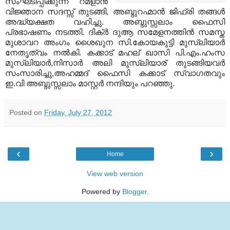
സംഘടിപ്പിക്കുന്ന റമളാന്‍
വിജ്ഞാന സദസ്സ് തുടങ്ങി,
അബ്ദുറഹ്മാന്‍ ജിഫ്‌രി തങ്ങള്‍
അദ്ധ്യക്ഷത വഹിച്ചു. അബ്ദുസ്സലാം ഫൈസി
പ്രഭാഷണം
നടത്തി. ദിക്ര്‍ ദുആ സമേളനത്തിന്‍ സമസ്ത
മുശാവറ അംഗം ശൈഖുന സി.കോയകുട്ടി
മുസ്ലിയാര്‍
നേതൃത്വം നല്‍കി. കക്കാട് മഹല് ഖാസി പി.എം.ഹംസ
മുസ്ലിയാര്‍,നിസാര്‍
അലി മുസ്ലിയാര് തുടങ്ങിയവര്‍
സംസാരിച്ചു,അഹമ്മദ്‌ ഫൈസി കക്കാട് സ്വാഗതവും
ഇ.വി
അബ്ദുസ്സലാം മാസ്റ്റര്‍ നന്ദിയും പറഞ്ഞു.
Posted on
Friday, July 27, 2012
‹
›
Home
View web version
Powered by
Blogger
.