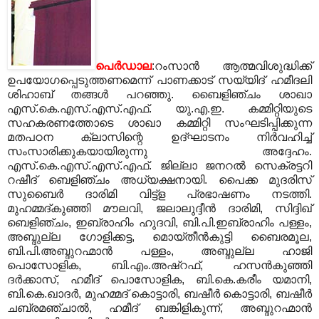
പെര്‍ഡാല
:റംസാന്‍ ആത്മവിശുദ്ധിക്ക്
ഉപയോഗപ്പെടുത്തണമെന്ന് പാണക്കാട് സയ്യിദ് ഹമീദലി
ശിഹാബ് തങ്ങള്‍ പറഞ്ഞു. ബൈളിഞ്ചം ശാഖാ
എസ്.കെ.എസ്.എസ്.എഫ്. യു.എ.ഇ. കമ്മിറ്റിയുടെ
സഹകരണത്തോടെ ശാഖാ കമ്മിറ്റി സംഘടിപ്പിക്കുന്ന
മതപഠന ക്ലാസിന്റെ ഉദ്ഘാടനം നിര്‍വഹിച്ച്
സംസാരിക്കുകയായിരുന്നു അദ്ദേഹം.
എസ്.കെ.എസ്.എസ്.എഫ്. ജില്ലാ ജനറല്‍ സെക്രട്ടറി
റഷീദ് ബെളിഞ്ചം അധ്യക്ഷനായി. പൈക്ക മുദരിസ്
സുബൈര്‍ ദാരിമി വിട്ട്‌ള പ്രഭാഷണം നടത്തി.
മുഹമ്മദ്കുഞ്ഞി മൗലവി, ജലാലുദ്ദീന്‍ ദാരിമി, സിദ്ദിഖ്
ബെളിഞ്ചം, ഇബ്രാഹിം ഹുദവി, ബി.പി.ഇബ്രാഹിം പള്ളം,
അബ്ദുല്ല ഗോളിക്കട്ട, മൊയ്തീന്‍കുട്ടി ബൈരമൂല,
ബി.പി.അബ്ദുറഹ്മാന്‍ പള്ളം, അബ്ദുല്ല ഹാജി
പൊസോളിക, ബി.എം.അഷ്‌റഫ്, ഹസന്‍കുഞ്ഞി
ദര്‍ക്കാസ്, ഹമീദ് പൊസോളിക, ബി.കെ.കരീം യമാനി,
ബി.കെ.ഖാദര്‍, മുഹമ്മദ് കൊട്ടാരി, ബഷീര്‍ കൊട്ടാരി, ബഷീര്‍
ചബ്രമഞ്ചാല്‍, ഹമീദ് ബങ്കിളികുന്ന്, അബ്ദുറഹ്മാന്‍