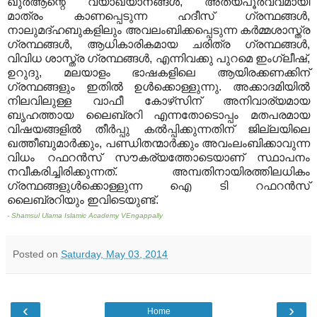
ഖുര്‍ആന്റെ വ്യാഖ്യാനങ്ങള്‍, അത്യപൂര്‍വ്വമായി
മാത്രം കാണപ്പെടുന്ന ഹദീസ് ഗ്രന്ഥങ്ങള്‍,
നാലുമദ്ഹബുകളിലും അവലംബിക്കപ്പെടുന്ന കര്‍മ്മശാസ്ത്ര
ഗ്രന്ഥങ്ങള്‍, ആധികാരികമായ ചരിത്ര ഗ്രന്ഥങ്ങള്‍,
വിവിധ ശാസ്ത്ര ഗ്രന്ഥങ്ങള്‍, എന്നിവക്കു പുറമെ ഇംഗ്ലീഷ്,
ഉറുദു, മലയാളം ഭാഷകളിലെ ആയിരക്കണക്കിന്
ഗ്രന്ഥങ്ങളും ഇതില്‍ ഉള്‍ക്കൊള്ളുന്നു. അക്കാദമിയില്‍
നിലവിലുള്ള വാഫീ കോഴ്‌സിന് അനിവാര്യമായ
ബൃഹത്തായ ലൈബ്രറി എന്നതോടൊപ്പം മതപരമായ
വിഷയങ്ങളില്‍ തീര്‍പ്പു കല്‍പ്പിക്കുന്നതിന് ജില്ലയിലെ
ഖത്തീബുമാര്‍ക്കും, പണ്ഡിതന്മാര്‍ക്കും അവംലംബിക്കാവുന്ന
വിധം റഫറന്‍സ് സൗകര്യത്തോടെയാണ് സ്ഥാപനം
നവീകരിച്ചിരിക്കുന്നത്. അമ്പതിനായിരത്തിലധികം
ഗ്രന്ഥങ്ങളുള്‍ക്കൊള്ളുന്ന ഐ ടി റഫറന്‍സ്
ലൈബ്രറിയും ഇവിടെയുണ്ട്.
- Shamsul Ulama Islamic Academy VEngappally
Posted on
Saturday, May 03, 2014
‹
›
Home