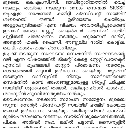
ദുബൈ കെ.എം.സി.സി. ഓഡിറ്റോറിയത്തില്‍ വെച്ച്
നടക്കും. രാവിലെ നടക്കുന്ന ഒന്നാം സെഷന്‍ SKSSF
യു.എ.ഇ. നാഷണല്‍ കമ്മിറ്റി പ്രസിഡന്റ് സയ്യിദ്
ശുഹൈബ് തങ്ങള്‍ ഉദ്ഘാടനം ചെയ്യും.
അള്ളാഹുവിലേക്ക് എന്ന വിഷയം അവതരിപ്പിച്ചുകൊണ്ട്
ഇബാദ് കേരള സ്റ്റേറ്റ് ചെയര്‍മാന്‍ ആസിഫ് ദാരിമി
പുളിക്കല്‍ പ്രഭാഷണം നടത്തും. ഹുസൈന്‍ ദാരിമി,
അബ്ദുല്‍ ഹക്കീം ഫൈസി, അബ്ദുല്ല ദാരിമി കൊട്ടില,
കെ.ടി. ഹാശിം ഹാജി പ്രസംഗിക്കും.
ഉച്ചക്ക് നടക്കുന്ന സംഘടനാ സെഷനില്‍ സംഘാടകന്റെ
വഴി എന്ന വിഷയത്തില്‍ ട്രെന്റ് കേരള സ്റ്റേറ്റ് ഡയറക്ടര്‍
എസ്.വി. മുഹമ്മദലി മാസ്റ്റര്‍ പ്രഭാഷണം നടത്തും.
ശൌക്കത്തലി ഹുദവി ഉദ്ഘാടനം ചെയ്യും. തുടര്‍ന്ന്
നടക്കുന്ന വാദീനൂറില്‍ നിന്നും സമര്‍ഖന്തിലേക്ക്
സെഷനില്‍ കാമ്പ് അംഗങ്ങളുമായുള്ള ഗ്രൂപ്പ് ചര്‍ച്ചക്ക്
സയ്യിദ് ശുഹൈബ് തങ്ങള്‍, ഖലീലുറഹ്‍മാന്‍ കാശിഫി,
ശറഫുദ്ദീന്‍ ഹുദവി നേതൃത്വം നല്‍കും.
വൈകുന്നേരം നടക്കുന്ന സമാപന സമ്മേളനം ദുബൈ
സുന്നി സെന്റര്‍ പ്രസിഡന്റ് സയ്യിദ് ഹാമിദ് കോയമ്മ
തങ്ങള്‍ ഉദ്ഘാടനം ചെയ്യും. ഖലീലുറഹ്‍മാന്‍ കാശിഫി
മുഖ്യപ്രഭാഷണം നടത്തും. സയ്യിദ് ശുഹൈബ് തങ്ങള്‍,
പി.കെ. അന്‍വര്‍ നഹ, ജലീല്‍ പട്ടാമ്പി, സൈനുദ്ദീന്‍
ചേലേരി, മിദ്ലാജ് റഹ്‍മാനി മാട്ടൂല്‍, കമാലുദ്ദീന്‍ ഹുദവി,