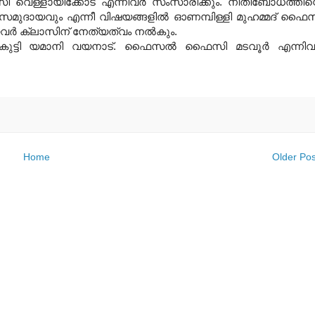
സി വെള്ളായിക്കോട് എന്നിവര്‍ സംസാരിക്കും. നീതിബോധത്തിന്
ുദായവും എന്നീ വിഷയങ്ങളില്‍ ഓണമ്പിള്ളി മുഹമ്മദ് ഫൈ
യവര്‍ ക്ലാസിന് നേത്യത്വം നല്‍കും.
മ്മദ് കുട്ടി യമാനി വയനാട്. ഫൈസല്‍ ഫൈസി മടവൂര്‍ എന്നിവര
Home
Older Pos