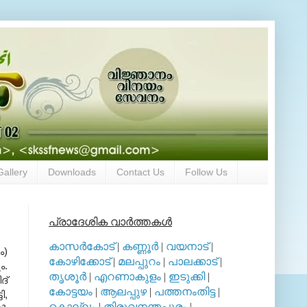
Gallery
Downloads
Contact Us
Follow Us
പ്രാദേശിക വാര്‍ത്തകള്‍
കാസര്‍കോട്
|
കണ്ണൂര്‍
|
വയനാട്
|
ം)
കോഴിക്കോട്
|
മലപ്പുറം
|
പാലക്കാട്
|
ം.
തൃശൂര്‍
|
എറണാകുളം
|
ഇടുക്കി
|
ദ്
കോട്ടയം
|
ആലപ്പുഴ
|
പത്തനംതിട്ട
|
ി,
കൊല്ലം
|
തിരുവനന്തപുരം
|