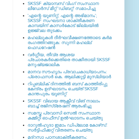
SKSSF ക്യാമ്പസ് വിംഗ് സംസ്ഥാന
ലീഡേർസ് മീറ്റ് 'ഡിബറ്റ്' സമാപിച്ചു
'എന്റെ യൂണിറ്റ്, എന്റെ അഭിമാനം';
SKSSF സംഘടനാ ശാക്തീകരണ
കാമ്പയിന് കാസര്‍കോട് ജില്ലയില്‍
ഉജ്ജ്വല തുടക്കം
മഹല്ലുകള്‍ ദീര്‍ഘവീക്ഷണത്തോടെ കര്‍മ
രംഗത്തിറങ്ങുക: സുന്നി മഹല്ല്
ഫെഡറേഷന്‍
വര്‍ഗ്ഗീയ, തീവ്ര ആശയ
പ്രചാരകര്‍ക്കെതിരെ താക്കീതായി SKSSF
മനുഷ്യജാലിക
മാനവ സൗഹൃദം പ്രവാചകാധ്യാപനം:
പ്രൊഫസർ കെ. ആലിക്കുട്ടി മുസ്ലിയാർ
റിപ്പബ്ലിക് ദിനത്തില്‍ ബസ് കാത്തിരിപ്പു
കേന്ദ്രം ഉദ്ഘാടനം ചെയ്ത്‌ SKSSF
കാന്തപുരം യൂണിറ്റ്
SKSSF വിഖായ ആക്റ്റീവ് വിങ് നാലാം
ബാച്ച് രജിസ്‌ട്രേഷന് ആരംഭിച്ചു
സമസ്ത പ്രവാസി സെല്‍ സംസ്ഥാന
കമ്മിറ്റി ഓഫീസ് ഉല്‍ഘാടനം ചെയ്തു
ദാറുല്‍ഹുദാ ഇമാം ഡിപ്ലോമ കോഴ്‌സ്:
സര്‍ട്ടിഫിക്കറ്റ് വിതരണം ചെയ്തു
മദ്‌റസാ പഠനശാക്തീകരണം;