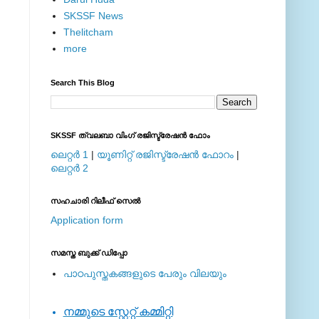
SKSSF News
Thelitcham
more
Search This Blog
SKSSF ത്വലബാ വിംഗ് രജിസ്ട്രേഷന്‍ ഫോം
ലെറ്റര്‍ 1
|
യൂണിറ്റ് രജിസ്ട്രേഷന്‍ ഫോറം
|
ലെറ്റര്‍ 2
സഹചാരി റിലീഫ് സെല്‍
Application form
സമസ്ത ബുക്ക് ഡിപ്പോ
പാഠപുസ്തകങ്ങളുടെ പേരും വിലയും
നമ്മുടെ സ്റ്റേറ്റ് കമ്മിറ്റി