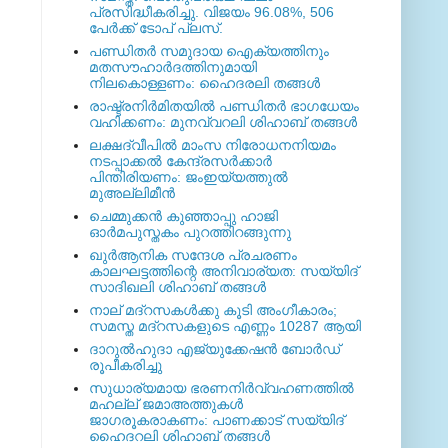
പ്രസിദ്ധീകരിച്ചു. വിജയം 96.08%, 506
പേര്‍ക്ക് ടോപ് പ്ലസ്.
പണ്ഡിതര്‍ സമുദായ ഐക്യത്തിനും
മതസൗഹാര്‍ദത്തിനുമായി
നിലകൊള്ളണം: ഹൈദരലി തങ്ങള്‍
രാഷ്ട്രനിര്‍മിതയില്‍ പണ്ഡിതര്‍ ഭാഗധേയം
വഹിക്കണം: മുനവ്വറലി ശിഹാബ് തങ്ങള്‍
ലക്ഷദ്വീപില്‍ മാംസ നിരോധനനിയമം
നടപ്പാക്കല്‍ കേന്ദ്രസര്‍ക്കാര്‍
പിന്തിരിയണം: ജംഇയ്യത്തുല്‍
മുഅല്ലിമീന്‍
ചെമ്മുക്കന്‍ കുഞ്ഞാപ്പു ഹാജി
ഓര്‍മപുസ്തകം പുറത്തിറങ്ങുന്നു
ഖുര്‍ആനിക സന്ദേശ പ്രചരണം
കാലഘട്ടത്തിന്റെ അനിവാര്യത: സയ്യിദ്
സാദിഖലി ശിഹാബ് തങ്ങള്‍
നാല് മദ്‌റസകള്‍ക്കു കൂടി അംഗീകാരം;
സമസ്ത മദ്‌റസകളുടെ എണ്ണം 10287 ആയി
ദാറുല്‍ഹുദാ എജ്യുക്കേഷന്‍ ബോര്‍ഡ്
രൂപീകരിച്ചു
സുധാര്യമായ ഭരണനിര്‍വ്വഹണത്തില്‍
മഹല്ല് ജമാഅത്തുകള്‍
ജാഗരൂകരാകണം: പാണക്കാട് സയ്യിദ്
ഹൈദറലി ശിഹാബ് തങ്ങള്‍