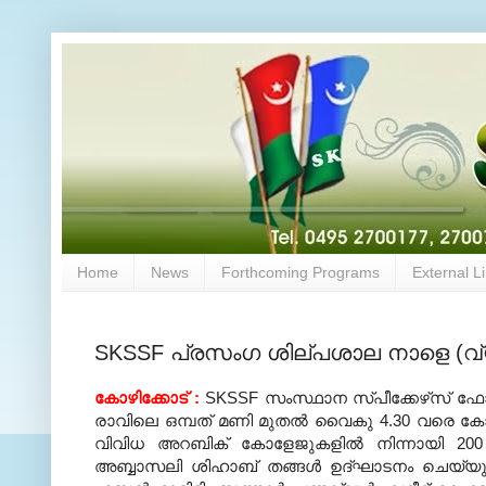
Home
News
Forthcoming Programs
External L
SKSSF പ്രസംഗ ശില്പശാല നാളെ (വ്
കോഴിക്കോട് :
SKSSF സംസ്ഥാന സ്പീക്കേഴ്‌സ് ഫോറ
രാവിലെ ഒമ്പത് മണി മുതല്‍ വൈകു 4.30 വരെ കോഴിക
വിവിധ അറബിക് കോളേജുകളില്‍ നിന്നായി 200 പ്ര
അബ്ബാസലി ശിഹാബ് തങ്ങള്‍ ഉദ്ഘാടനം ചെയ്യും. സമ