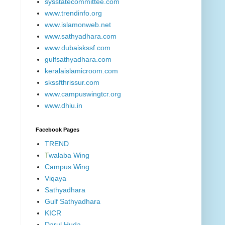
sysstatecommittee.com
www.trendinfo.org
www.islamonweb.net
www.sathyadhara.com
www.dubaiskssf.com
gulfsathyadhara.com
keralaislamicroom.com
skssfthrissur.com
www.campuswingtcr.org
www.dhiu.in
Facebook Pages
TREND
T
walaba Wing
Campus Wing
Viqaya
Sathyadhara
Gulf Sathyadhara
KICR
Darul Huda