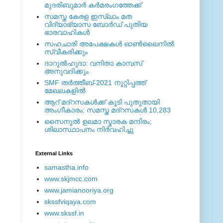
മുദരിബുമാര്‍ കര്‍മരംഗത്തേക്ക്
സമസ്ത കേരള ഇസ്ലാം മത
വിദ്യാഭ്യാസ ബോര്‍ഡ് പുതിയ
ഭാരവാഹികള്‍
സഹചാരി അപേക്ഷകൾ ഓൺലൈനിൽ
സ്വീകരിക്കും
ദാറുല്‍ഹുദാ: വനിതാ കാമ്പസ്
അനുവദിക്കും
SMF തര്‍ത്തീബ്-2021 നൂറ്റിപ്പത്ത്
മേഖലകളില്‍
ആറ് മദ്റസകള്‍ക്ക് കൂടി പുതുതായി
അംഗീകാരം; സമസ്ത മദ്റസകള്‍ 10,283
സൈനുല്‍ ഉലമാ സ്മാരക മന്ദിരം;
ശിലാസ്ഥാപനം നിര്‍വഹിച്ചു
External ‎Links
samastha.info
www.skjmcc.com
www.jamianooriya.org
skssfviqaya.com
www.skssf.in