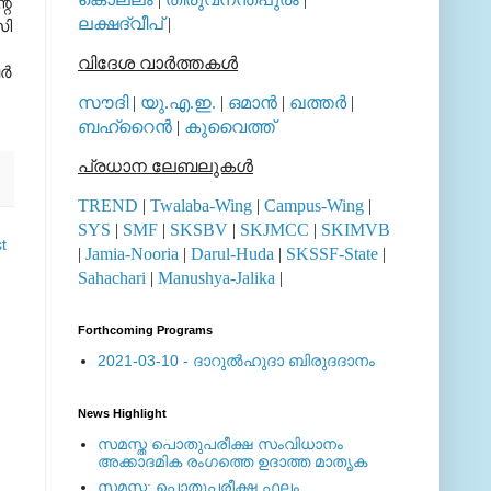
റെ
ലക്ഷദ്വീപ്
|
സി
വിദേശ വാര്‍ത്തകള്‍
്‍
സൗദി
|
യു.എ.ഇ.
|
ഒമാന്‍
|
ഖത്തര്‍
|
ബഹ്റൈന്‍
|
കുവൈത്ത്
പ്രധാന ലേബലുകള്‍
TREND
|
Twalaba-Wing
|
Campus-Wing
|
SYS
|
SMF
|
SKSBV
|
SKJMCC
|
SKIMVB
t
|
Jamia-Nooria
|
Darul-Huda
|
SKSSF-State
|
Sahachari
|
Manushya-Jalika
|
Forthcoming Programs
2021-03-10 - ദാറുല്‍ഹുദാ ബിരുദദാനം
News Highlight
സമസ്ത പൊതുപരീക്ഷ സംവിധാനം
അക്കാദമിക രംഗത്തെ ഉദാത്ത മാതൃക
സമസ്ത: പൊതുപരീക്ഷ ഫലം