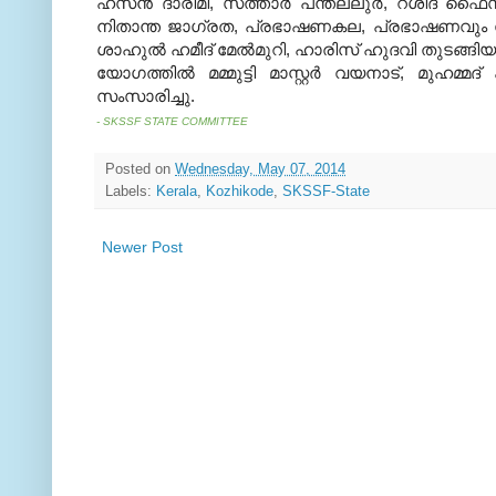
ഹസന്‍ ദാരിമി, സത്താര്‍ പന്തല്ലുര്‍, റശീദ് ഫൈ
നിതാന്ത ജാഗ്രത, പ്രഭാഷണകല, പ്രഭാഷണവും സമ
ശാഹുല്‍ ഹമീദ് മേല്‍മുറി, ഹാരിസ് ഹുദവി തുടങ്ങി
യോഗത്തില്‍ മമ്മുട്ടി മാസ്റ്റര്‍ വയനാട്, മുഹ
സംസാരിച്ചു.
- SKSSF STATE COMMITTEE
Posted on
Wednesday, May 07, 2014
Labels:
Kerala
,
Kozhikode
,
SKSSF-State
Newer Post