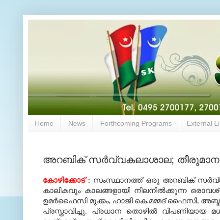
Home
News
Forthcoming Programs
External L
അറബിക് സര്‍വ്വകലാശാല; തീരുമാനം
കോഴിക്കോട് :
സംസ്ഥാനത്ത് ഒരു അറബിക് സര്‍വ്
കാലികവും കാലങ്ങളായി നിലനില്‍ക്കുന്ന ഒരാവ
ഉമര്‍ഫൈസി മുക്കം, ഹാജി കെ.മമ്മദ് ഫൈസി, അബ്ദുല്
പ്രസ്താവിച്ചു. പ്രധാന തൊഴില്‍ വിപണിയായ മധ