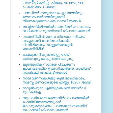
പ്രസിദ്ധീകരിച്ചു. വിജയം 96.08%, 506
പേര്‍ക്ക് ടോപ് പ്ലസ്.
പണ്ഡിതര്‍ സമുദായ ഐക്യത്തിനും
മതസൗഹാര്‍ദത്തിനുമായി
നിലകൊള്ളണം: ഹൈദരലി തങ്ങള്‍
രാഷ്ട്രനിര്‍മിതയില്‍ പണ്ഡിതര്‍ ഭാഗധേയം
വഹിക്കണം: മുനവ്വറലി ശിഹാബ് തങ്ങള്‍
ലക്ഷദ്വീപില്‍ മാംസ നിരോധനനിയമം
നടപ്പാക്കല്‍ കേന്ദ്രസര്‍ക്കാര്‍
പിന്തിരിയണം: ജംഇയ്യത്തുല്‍
മുഅല്ലിമീന്‍
ചെമ്മുക്കന്‍ കുഞ്ഞാപ്പു ഹാജി
ഓര്‍മപുസ്തകം പുറത്തിറങ്ങുന്നു
ഖുര്‍ആനിക സന്ദേശ പ്രചരണം
കാലഘട്ടത്തിന്റെ അനിവാര്യത: സയ്യിദ്
സാദിഖലി ശിഹാബ് തങ്ങള്‍
നാല് മദ്‌റസകള്‍ക്കു കൂടി അംഗീകാരം;
സമസ്ത മദ്‌റസകളുടെ എണ്ണം 10287 ആയി
ദാറുല്‍ഹുദാ എജ്യുക്കേഷന്‍ ബോര്‍ഡ്
രൂപീകരിച്ചു
സുധാര്യമായ ഭരണനിര്‍വ്വഹണത്തില്‍
മഹല്ല് ജമാഅത്തുകള്‍
ജാഗരൂകരാകണം: പാണക്കാട് സയ്യിദ്
ഹൈദറലി ശിഹാബ് തങ്ങള്‍