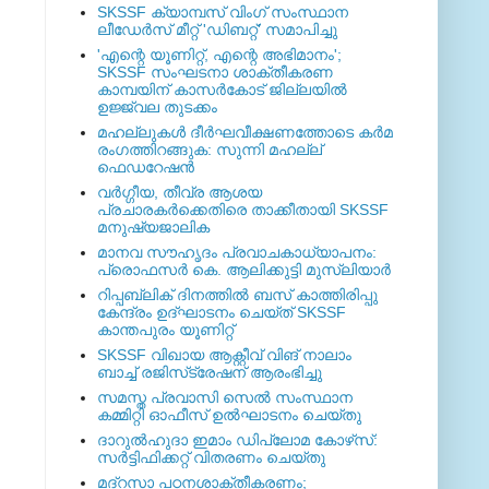
SKSSF ക്യാമ്പസ് വിംഗ് സംസ്ഥാന
ലീഡേർസ് മീറ്റ് 'ഡിബറ്റ്' സമാപിച്ചു
'എന്റെ യൂണിറ്റ്, എന്റെ അഭിമാനം';
SKSSF സംഘടനാ ശാക്തീകരണ
കാമ്പയിന് കാസര്‍കോട് ജില്ലയില്‍
ഉജ്ജ്വല തുടക്കം
മഹല്ലുകള്‍ ദീര്‍ഘവീക്ഷണത്തോടെ കര്‍മ
രംഗത്തിറങ്ങുക: സുന്നി മഹല്ല്
ഫെഡറേഷന്‍
വര്‍ഗ്ഗീയ, തീവ്ര ആശയ
പ്രചാരകര്‍ക്കെതിരെ താക്കീതായി SKSSF
മനുഷ്യജാലിക
മാനവ സൗഹൃദം പ്രവാചകാധ്യാപനം:
പ്രൊഫസർ കെ. ആലിക്കുട്ടി മുസ്ലിയാർ
റിപ്പബ്ലിക് ദിനത്തില്‍ ബസ് കാത്തിരിപ്പു
കേന്ദ്രം ഉദ്ഘാടനം ചെയ്ത്‌ SKSSF
കാന്തപുരം യൂണിറ്റ്
SKSSF വിഖായ ആക്റ്റീവ് വിങ് നാലാം
ബാച്ച് രജിസ്‌ട്രേഷന് ആരംഭിച്ചു
സമസ്ത പ്രവാസി സെല്‍ സംസ്ഥാന
കമ്മിറ്റി ഓഫീസ് ഉല്‍ഘാടനം ചെയ്തു
ദാറുല്‍ഹുദാ ഇമാം ഡിപ്ലോമ കോഴ്‌സ്:
സര്‍ട്ടിഫിക്കറ്റ് വിതരണം ചെയ്തു
മദ്‌റസാ പഠനശാക്തീകരണം;