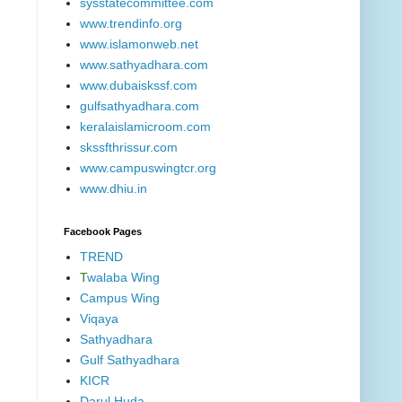
sysstatecommittee.com
www.trendinfo.org
www.islamonweb.net
www.sathyadhara.com
www.dubaiskssf.com
gulfsathyadhara.com
keralaislamicroom.com
skssfthrissur.com
www.campuswingtcr.org
www.dhiu.in
Facebook Pages
TREND
T
walaba Wing
Campus Wing
Viqaya
Sathyadhara
Gulf Sathyadhara
KICR
Darul Huda