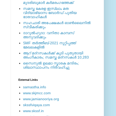
മുദരിബുമാര്‍ കര്‍മരംഗത്തേക്ക്
സമസ്ത കേരള ഇസ്ലാം മത
വിദ്യാഭ്യാസ ബോര്‍ഡ് പുതിയ
ഭാരവാഹികള്‍
സഹചാരി അപേക്ഷകൾ ഓൺലൈനിൽ
സ്വീകരിക്കും
ദാറുല്‍ഹുദാ: വനിതാ കാമ്പസ്
അനുവദിക്കും
SMF തര്‍ത്തീബ്-2021 നൂറ്റിപ്പത്ത്
മേഖലകളില്‍
ആറ് മദ്റസകള്‍ക്ക് കൂടി പുതുതായി
അംഗീകാരം; സമസ്ത മദ്റസകള്‍ 10,283
സൈനുല്‍ ഉലമാ സ്മാരക മന്ദിരം;
ശിലാസ്ഥാപനം നിര്‍വഹിച്ചു
External ‎Links
samastha.info
www.skjmcc.com
www.jamianooriya.org
skssfviqaya.com
www.skssf.in