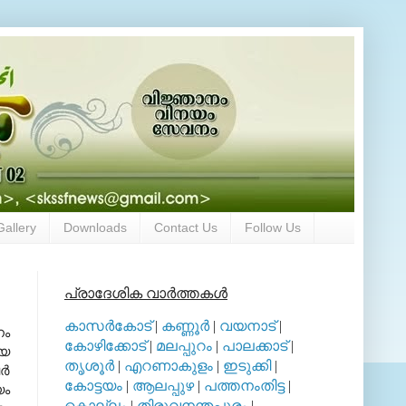
Gallery
Downloads
Contact Us
Follow Us
പ്രാദേശിക വാര്‍ത്തകള്‍
കാസര്‍കോട്
|
കണ്ണൂര്‍
|
വയനാട്
|
നം
കോഴിക്കോട്
|
മലപ്പുറം
|
പാലക്കാട്
|
ായ
തൃശൂര്‍
|
എറണാകുളം
|
ഇടുക്കി
|
്‍
കോട്ടയം
|
ആലപ്പുഴ
|
പത്തനംതിട്ട
|
യം
കൊല്ലം
|
തിരുവനന്തപുരം
|