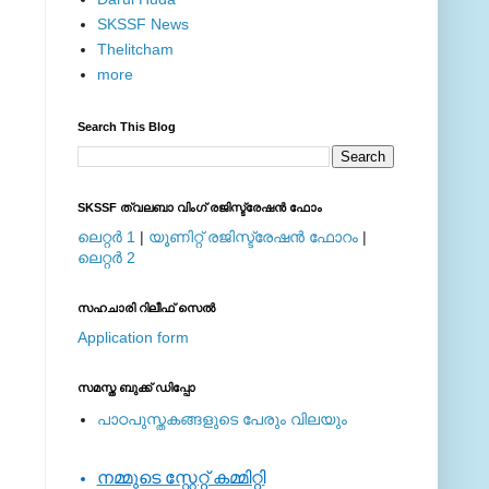
SKSSF News
Thelitcham
more
Search This Blog
SKSSF ത്വലബാ വിംഗ് രജിസ്ട്രേഷന്‍ ഫോം
ലെറ്റര്‍ 1
|
യൂണിറ്റ് രജിസ്ട്രേഷന്‍ ഫോറം
|
ലെറ്റര്‍ 2
സഹചാരി റിലീഫ് സെല്‍
Application form
സമസ്ത ബുക്ക് ഡിപ്പോ
പാഠപുസ്തകങ്ങളുടെ പേരും വിലയും
നമ്മുടെ സ്റ്റേറ്റ് കമ്മിറ്റി