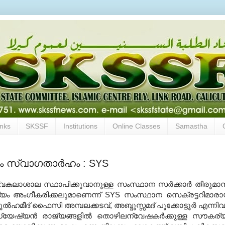
inks
SKSSF
Institutions
Online Classes
Samastha
 സ്വാഗതാര്‍ഹം : SYS
വകലാശാല സ്ഥാപിക്കുവാനുള്ള സംസ്ഥാന സര്‍ക്കാര്‍ തീരുമാ
ശ്യം അംഗീകരിക്കലുമാണെന്ന് SYS സംസ്ഥാന സെക്രട്ടറിമാര
‍ഹമീദ് ഫൈസി അമ്പലക്കടവ്, അബ്ദുസ്സമദ് പൂക്കോട്ടൂര്‍ എന്നിവര
്യേഷ്യന്‍ രാജ്യങ്ങളില്‍ തൊഴിലന്വേഷകര്‍ക്കുള്ള സൗകര്