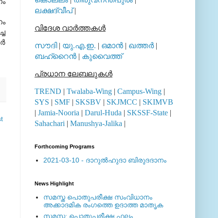
നം
ലക്ഷദ്വീപ്
|
നം
വിദേശ വാര്‍ത്തകള്‍
്ച
്‍
സൗദി
|
യു.എ.ഇ.
|
ഒമാന്‍
|
ഖത്തര്‍
|
ബഹ്റൈന്‍
|
കുവൈത്ത്
പ്രധാന ലേബലുകള്‍
TREND
|
Twalaba-Wing
|
Campus-Wing
|
SYS
|
SMF
|
SKSBV
|
SKJMCC
|
SKIMVB
|
Jamia-Nooria
|
Darul-Huda
|
SKSSF-State
|
t
Sahachari
|
Manushya-Jalika
|
Forthcoming Programs
2021-03-10 - ദാറുല്‍ഹുദാ ബിരുദദാനം
News Highlight
സമസ്ത പൊതുപരീക്ഷ സംവിധാനം
അക്കാദമിക രംഗത്തെ ഉദാത്ത മാതൃക
സമസ്ത: പൊതുപരീക്ഷ ഫലം