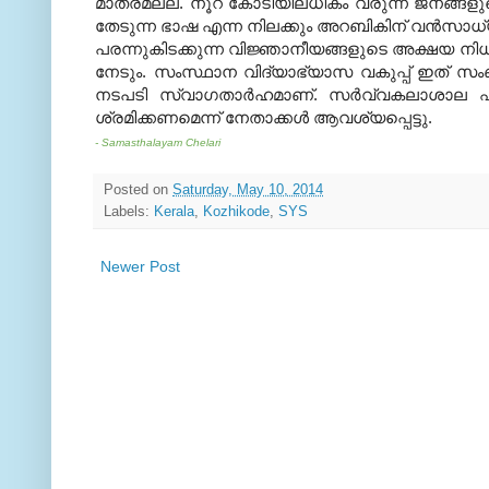
മാത്രമല്ല. നൂറ് കോടിയിലധികം വരുന്ന ജനങ്ങളുട
തേടുന്ന ഭാഷ എന്ന നിലക്കും അറബികിന് വന്‍സാധ്
പരന്നുകിടക്കുന്ന വിജ്ഞാനീയങ്ങളുടെ അക്ഷയ നി
നേടും. സംസ്ഥാന വിദ്യാഭ്യാസ വകുപ്പ് ഇത് സംബന്ധിച
നടപടി സ്വാഗതാര്‍ഹമാണ്. സര്‍വ്വകലാശാല എത്രയ
ശ്രമിക്കണമെന്ന് നേതാക്കള്‍ ആവശ്യപ്പെട്ടു.
- Samasthalayam Chelari
Posted on
Saturday, May 10, 2014
Labels:
Kerala
,
Kozhikode
,
SYS
Newer Post