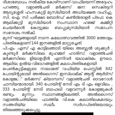
ദിശാബോധം നല്‍കിയ കോഴ്‌സാണ് വാഫിയെന്ന് അദ്ദേഹം
പറഞ്ഞു. വളാഞ്ചേരി മര്‍ക്കസ് ജന: സെക്രട്ടറി
ആദൃശ്ശേരി ഹംസകുട്ടി മുസ്‌ലിയാര്‍ അധ്യക്ഷത വഹിച്ചു.
സി. ഐ. സി പരീക്ഷാ ബോര്‍ഡ് കണ്‍ട്രോളര്‍ പ്രഫ: കെ
ആലിക്കുട്ടി മുസ്‌ലിയാര്‍ സംസ്ഥാന ഹജ്ജ് കമ്മിറ്റി
ചെയര്‍മാന്‍ കോട്ടുമല ബാപ്പുമുസ്‌ലിയാര്‍ സമാപന
സന്ദേശം നല്‍കി.
മൂന്ന് ഘട്ടങ്ങളായി നടന്ന കലോത്സവത്തില്‍ 3000 ത്തോളം
പ്രതിഭകളാണ് 144 ഇനങ്ങളില്‍ മാറ്റുരച്ചത്.
പി.എം .എസ് എ കാട്ടിലങ്ങാടി യിലെ അബ്ദുല്‍ ശുക്കുര്‍ ,
കൂണ്ടൂര്‍ മര്‍ക്കസിലെ മുഹമ്മദ് ഹാരിസ്, വളാഞ്ചേരി
മര്‍ക്കസിലെ ളിയാഉദ്ദീന്‍ എന്നിവര്‍ യഥാക്രമം ഊലാ,
ആലിയ, ഉല്‍യ വിഭാഗങ്ങളില്‍ കലാപ്രതിഭകളായി
പെണ്‍കുട്ടികളുടെ നാലാമത് വഫിയ്യ ഫെസ്റ്റില്‍ 842
പോയിന്റുമായി അല്‍ഗൈസ് ഇസ്‌ലാമിക് ആന്റ് ആര്‍ട്‌സ്
കോളജ,് മര്‍ക്കസ് ക്യാമ്പസ് വളാഞ്ചേരി ഓവറോള്‍
ചാമ്പ്യന്മാരായി. 340 പോയിന്റ് നേടി എം ടി എം ഒളവിലം ,
333 പോയിന്റ് നേടി ബാഫഖി വളവന്നൂര്‍ കോളജുകള്‍
രണ്ടും മൂന്നും സ്ഥാനങ്ങളിലെത്തി. അല്‍ഗൈസ്
വളാഞ്ചേരിയിലെ ഫാത്തിമ വി.കെ കലാതിലകമായും
സഅദിയ്യ സലീം സര്‍ഗപ്രതിഭയായും
തിരഞ്ഞെടുക്കപ്പെട്ടു.