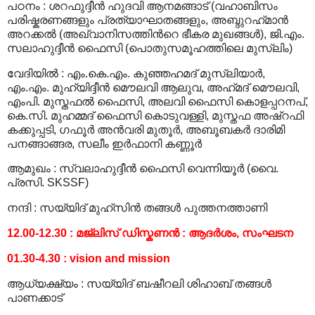
പഠനം
:
ശറഫുദ്ദീന്‍ ഹുദവി ആനമങ്ങാട് (വഹാബിസം
പരിഷ്കരണങ്ങളും പ്രത്യാഘാതങ്ങളും, അബ്ദുറഹ്‍മാന്‍
അറക്കല്‍ (അഖ്വാനിസത്തിന്‍റെ ഭീകര മുഖങ്ങള്‍), ജി.എം.
സലാഹുദ്ദീന്‍ ഫൈസി (പൊതുസമൂഹത്തിലെ മുസ്‍ലിം)
വേദിയില്‍
:
എം.കെ.എം. കുഞ്ഞഹമദ് മുസ്‍ലിയാര്‍,
എം.എം. മുഹ്‍യിദ്ദീന്‍ മൌലവി ആലുവ, അഹ്‍മദ് മൌലവി,
എംപി. മുസ്തഫല്‍ ഫൈസി, അലവി ഫൈസി കൊളപ്പറനപ്,
കെ.സി. മുഹമ്മദ് ഫൈസി കൊടുവള്ളി, മുസ്തഫ അഷ്റഫി
കക്കുപ്പടി, ഗഫൂര്‍ അന്‍വരി മുതൂര്‍, അബൂബകര്‍ ദാരിമി
പനങ്ങാങ്ങര, സലീം ഇര്‍ഫാനി കണ്ണൂര്‍
ആമുഖം
:
സ്വലാഹുദ്ദീന്‍ ഫൈസി വെന്നിയൂര്‍ (വൈ.
പ്രസി. SKSSF)
നന്ദി
:
സയ്യിദ് മുഹ്‍സിന്‍ തങ്ങള്‍ പുത്തനത്താണി
12.00-12.30 : മജ്‍ലിസ് ഡിസ്കണന്‍ : ആദര്‍ശം, സംഘടന
01.30-4.30 : vision and mission
ആധ്യക്ഷ്യം
:
സയ്യിദ് ബഷീറലി ശിഹാബ് തങ്ങള്‍
പാണക്കാട്