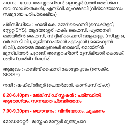
പഠനം
:
ഡോ. അബ്ദുറഹ്‍മാന്‍ ഒളവട്ടൂര്‍ (ദഅ്വത്തിന്‍റെ
നവ സാധ്യതകള്‍), എസ്.വി. മുഹമ്മദലി (വിദ്യാഭ്യാസം
സമുദായ പരിപ്രേക്ഷ്യം)
പ്രിസീഡിയം
:
ഹാജി കെ. മമ്മദ് ഫൈസി (സെക്രട്ടറി,
സ്റ്റേറ്റ് SYS), ആദ്യശ്ശേരി ഹകീം ഫൈസി, പുത്തനഴി
മൊയ്തീന്‍ ഫൈസി, സിദ്ദീഖ് ഫൈസി വാളക്കുളം (സി.ഇ.ഒ,
ദര്‍ശന ടി.വി.), മുജീബ് റഹ്‍മാന്‍ എടപ്പാള്‍ (ജൈഹൂണ്‍
ടി.വി.), മലയമ്മ അബൂബകര്‍ ബാഖവി, മൊയ്തീന്‍
മുസ്‍ലിയാര്‍ പുറങ്ങ്, അബ്ദുറഹ്‍മാന്‍ മുസ്‍ലിയാര്‍ കൊടക്,
ശരീഫ് ദാരിമി നീലഗിരി
ആമുഖം
:
ഹബീബ് ഫൈസി കോട്ടോപ്പാടം (സെക്ര.
SKSSF)
നന്ദി
:
ഷഫീഖ് തിരൂര്‍ (ചെയര്‍മാന്‍, കാന്പസ് വിംഗ്)
6.20-6.40pm - മജ്‍ലിസ് ഡിസ്കഷന്‍ : പരിസ്ഥിതി,
ആരോഗ്യം, സന്നദ്ധത പ്രവര്‍ത്തനം
7.00-9.30pm
- യൌവനം : വിനിയോഗം, ചൂഷണം
മോഡറേറ്റര്‍
:
മുസ്തഫ മാസ്റ്റര്‍ മുണ്ടുപാറ