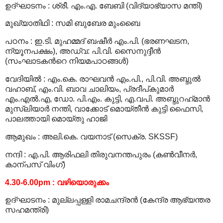
ഉദ്ഘാടനം
:
ശ്രീ. എം.എ. ബേബി (വിദ്യാഭ്യാസ മന്തി)
മുഖ്യാതിഥി
:
സമി ബുബേര മുംബൈ
പഠനം
:
ഇ.ടി. മുഹമ്മദ് ബഷീര്‍ എം.പി. (ഭരണഘടന,
ന്യൂനപക്ഷം), അഡ്വ: പി.വി. സൈനുദ്ദീന്‍
(സംഘാടകന്‍റെ നിയമപാഠങ്ങള്‍)
വേദിയില്‍
:
എം.കെ. രാഘവന്‍ എം.പി., പി.വി. അബ്ദുല്‍
വഹാബ്, എം.വി. ബാവ ചാലിയം, പ്രദീപ്കുമാര്‍
എം.എല്‍.എ, ഡോ. പി.എം. കുട്ടി, എ.വപി. അബ്ദുറഹ്‍മാന്‍
മുസ്‍ലിയാര്‍ നന്തി, വാക്കോട് മൊയ്തീന്‍ കുട്ടി ഫൈസി,
പാലത്തായി മൊയ്തു ഹാജി
ആമുഖം
:
അലി.കെ. വയനാട് (സെക്ര. SKSSF)
നന്ദി
:
എ.പി. ആരിഫലി തിരുവനന്തപുരം (കണ്‍വീനര്‍,
കാന്പസ് വിംഗ്)
4.30-6.00pm
:
വഴിയൊരുക്കം
ഉദ്ഘാടനം
:
മുല്ലപ്പള്ളി രാമചന്ദ്രന്‍ (കേന്ദ്ര ആഭ്യന്തര
സഹമന്ത്രി)