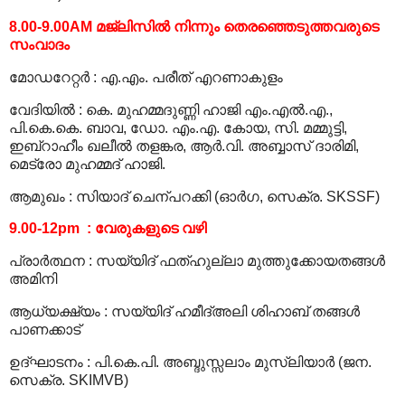
8.00-9.00AM
മജ്‍ലിസില്‍ നിന്നും തെരഞ്ഞെടുത്തവരുടെ
സംവാദം
മോഡറേറ്റര്‍
:
എ.എം. പരീത് എറണാകുളം
വേദിയില്‍
:
കെ. മുഹമ്മദുണ്ണി ഹാജി എം.എല്‍.എ.,
പി.കെ.കെ. ബാവ, ഡോ. എം.എ. കോയ, സി. മമ്മുട്ടി,
ഇബ്റാഹീം ഖലീല്‍ തളങ്കര, ആര്‍.വി. അബ്ബാസ് ദാരിമി,
മെട്രോ മുഹമ്മദ് ഹാജി.
ആമുഖം
:
സിയാദ് ചെന്പറക്കി (ഓര്‍ഗ, സെക്ര. SKSSF)
9.00-12pm
:
വേരുകളുടെ വഴി
പ്രാര്‍ത്ഥന
:
സയ്യിദ് ഫത്ഹുല്ലാ മുത്തുക്കോയതങ്ങള്‍
അമിനി
ആധ്യക്ഷ്യം
:
സയ്യിദ് ഹമീദ്അലി ശിഹാബ് തങ്ങള്‍
പാണക്കാട്
ഉദ്ഘാടനം
:
പി.കെ.പി. അബ്ദുസ്സലാം മുസ്‍ലിയാര്‍ (ജന.
സെക്ര. SKIMVB)