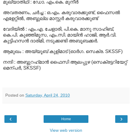
മുഖ്യാതിഥി
:
ഡോ. എം.കെ. മുനീര്‍
അവതരണം, ചര്‍ച്ച
:
ഒ.എം. കരുവാരക്കുണ്ട്, ഫൈസല്‍
എളേറ്റില്‍, അബ്ദുല്ല മാസ്റ്റര്‍ കരുവാരക്കുണ്ട്
വേദിയില്‍
:
എം.എ. ചേളാരി, പി.കെ. മാനു സാഹിബ്,
കെ.പി. കുഞ്ഞിമൂസ, എം.സി. മായിന്‍ ഹാജി, ആര്‍.വി.
കുട്ടിഹസന്‍ ദാരിമി, നടുക്കണ്ടി അബൂബക്കര്‍.
ആമുഖം
:
അയ്യൂബ് കുളിമാട് (ഓര്‍ഗ. സെക്ര. SKSSF)
നന്ദി
:
അബ്ദുറഹ്‍മാന്‍ ഫൈസി ആലപ്പുഴ (സെക്രട്ടറിയേറ്റ്
മെന്പര്‍, SKSSF)
Posted on
Saturday, April 24, 2010
‹
›
Home
View web version