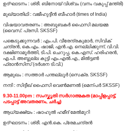
ഉദ്ഘാടനം
:
ശ്രീ. ബിനോയ് വിശ്വം (വനം വകുപ്പ് മന്ത്രി)
മുഖ്യാതിഥി
:
വജീഹുദ്ദീന്‍ ബീഹാര്‍ (times of India)
വിഷയാവതരണം
:
അബൂബകര്‍ ഫൈസി മലയമ്മ
(വൈസ്. പ്രസി. SKSSF)
പങ്കെടുക്കുന്നവര്‍
:
എം.പി. വീരേന്ദ്രകുമാര്‍, സിവിക്
ചന്ദ്രന്‍, കെ.എം. ഷാജി, എന്‍.എ. നെല്ലിക്കുന്ന്, വി.വി.
ദക്ഷിണാമൂര്‍ത്തി, ടി.പി. ചെറുപ്പ, കെ.എസ്. ഹരിഹരന്‍,
എ.പി. അബ്ദുല്ല കുട്ടി എം.എല്‍.എ., മില്‍ട്ടണ്‍
ഫ്രാന്‍സിസ് (ദര്‍ശന ടി.വി.)
ആമുഖം
:
സത്താര്‍ പന്തല്ലൂര്‍ (സെക്ര. SKSSF)
നന്ദി
:
സിദ്ദീഖ് ഫൈസി വെണ്‍മണല്‍ (മെന്പര്‍ SKSSF)
9.30-11.00pm
:
സംസ്കൃതി സര്‍ഗാത്മകത (മാപ്പിളപ്പാട്ട്,
പടപ്പാട്ട് അവതരണം, ചര്‍ച്ച)
ആധ്യക്ഷ്യം
:
ഷാഹുല്‍ ഹമീദ് മേല്‍മുറി
ഉദ്ഘാടനം
:
ശ്രീ. എന്‍.കെ. പ്രേമചന്ദ്രന്‍