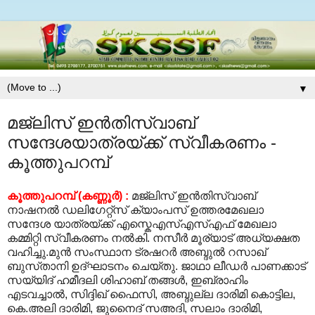
▼
മജ്‌ലിസ്‌ ഇന്‍തിസ്വാബ്‌
സന്ദേശയാത്രയ്ക്ക് സ്വീകരണം -
കൂത്തുപറമ്പ്‌
കൂത്തുപറമ്പ്‌ (കണ്ണൂര്‍) :
മജ്‌ലിസ്‌ ഇന്‍തിസ്വാബ്‌
നാഷനല്‍ ഡലിഗേറ്റ്സ്‌ ക്യാംപസ്‌ ഉത്തരമേഖലാ
സന്ദേശ യാത്രയ്ക്ക്‌ എസ്കെഎസ്‌എസ്‌എഫ്‌ മേഖലാ
കമ്മിറ്റി സ്വീകരണം നല്‍കി. നസീര്‍ മൂര്യാട്‌ അധ്യക്ഷത
വഹിച്ചു.മുന്‍ സംസ്ഥാന ട്രഷറര്‍ അബ്ദുല്‍ റസാഖ്‌
ബുസ്‌താനി ഉദ്ഘാടനം ചെയ്‌തു. ജാഥാ ലീഡര്‍ പാണക്കാട്‌
സയ്യിദ്‌ ഹമീദലി ശിഹാബ്‌ തങ്ങള്‍, ഇബ്രാഹിം
എടവച്ചാല്‍, സിദ്ദിഖ്‌ ഫൈസി, അബ്ദുല്ല ദാരിമി കൊട്ടില,
കെ.അലി ദാരിമി, ജുനൈദ്‌ സഅദി, സലാം ദാരിമി,