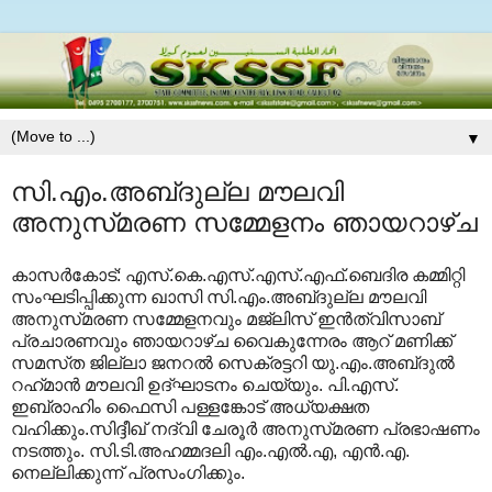
▼
സി.എം.അബ്‌ദുല്ല മൗലവി
അനുസ്‌മരണ സമ്മേളനം ഞായറാഴ്‌ച
കാസര്‍കോട്‌: എസ്‌.കെ.എസ്‌.എസ്‌.എഫ്‌.ബെദിര കമ്മിറ്റി
സംഘടിപ്പിക്കുന്ന ഖാസി സി.എം.അബ്‌ദുല്ല മൗലവി
അനുസ്‌മരണ സമ്മേളനവും മജ്‌ലിസ്‌ ഇന്‍ത്വിസാബ്‌
പ്രചാരണവും ഞായറാഴ്‌ച വൈകുന്നേരം ആറ്‌ മണിക്ക്‌
സമസ്‌ത ജില്ലാ ജനറല്‍ സെക്രട്ടറി യു.എം.അബ്‌ദുല്‍
റഹ്‌മാന്‍ മൗലവി ഉദ്‌ഘാടനം ചെയ്യും. പി.എസ്‌.
ഇബ്രാഹിം ഫൈസി പള്ളങ്കോട്‌ അധ്യക്ഷത
വഹിക്കും.സിദ്ദീഖ്‌ നദ്‌വി ചേരൂര്‍ അനുസ്‌മരണ പ്രഭാഷണം
നടത്തും. സി.ടി.അഹമ്മദലി എം.എല്‍.എ, എന്‍.എ.
നെല്ലിക്കുന്ന്‌ പ്രസംഗിക്കും.