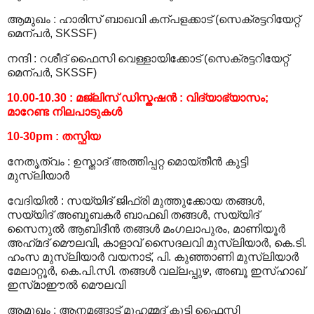
ആമുഖം
:
ഹാരിസ് ബാഖവി കന്പളക്കാട് (സെക്രട്ടറിയേറ്റ്
മെന്പര്‍, SKSSF)
നന്ദി
:
റശീദ് ഫൈസി വെള്ളായിക്കോട് (സെക്രട്ടറിയേറ്റ്
മെന്പര്‍, SKSSF)
10.00-10.30 : മജ്‍ലിസ് ഡിസ്കഷന്‍ : വിദ്യാഭ്യാസം;
മാറേണ്ട നിലപാടുകള്‍
10-30pm : തസ്ഫിയ
നേതൃത്വം
:
ഉസ്താദ് അത്തിപ്പറ്റ മൊയ്തീന്‍ കുട്ടി
മുസ്‍ലിയാര്‍
വേദിയില്‍
:
സയ്യിദ് ജിഫ്‍രി മുത്തുക്കോയ തങ്ങള്‍,
സയ്യിദ് അബൂബകര്‍ ബാഫഖി തങ്ങള്‍, സയ്യിദ്
സൈനുല്‍ ആബിദീന്‍ തങ്ങള്‍ മംഗലാപുരം, മാണിയൂര്‍
അഹ്‍മദ് മൌലവി, കാളാവ് സൈദലവി മുസ്‍ലിയാര്‍, കെ.ടി.
ഹംസ മുസ്‍ലിയാര്‍ വയനാട്, പി. കുഞ്ഞാണി മുസ്‍ലിയാര്‍
മേലാറ്റൂര്‍, കെ.പി.സി. തങ്ങള്‍ വല്ലപ്പുഴ, അബൂ ഇസ്‍ഹാഖ്
ഇസ്‍മാഈല്‍ മൌലവി
ആമുഖം
:
ആനമങ്ങാട് മുഹമ്മദ് കുട്ടി ഫൈസി