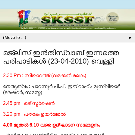
▼
മജ്‌ലിസ് ഇന്‍തിസ്വാബ് ഇന്നത്തെ
പരിപാടികള്‍ (23-04-2010) വെള്ളി
2.30 Pm
:
സിയാറത്ത് (വരക്കല്‍ മഖാം)
നേതൃത്വം
:
പാറന്നൂര്‍ പി.പി. ഇബ്റാഹീം മുസ്‍ലിയാര്‍
(ട്രഷറര്‍, സമസ്ത)
2.45 pm
:
രജിസ്ട്രേഷന്‍
3.20 pm
:
പതാക ഉയര്‍ത്തല്‍
4.00 മുതല്‍ 6.10 വരെ ഉദ്ഘാടന സമ്മേളനം