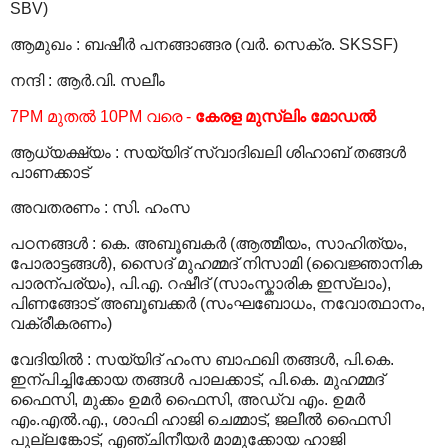
SBV)
ആമുഖം
:
ബഷീര്‍ പനങ്ങാങ്ങര (വര്‍. സെക്ര. SKSSF)
നന്ദി
:
ആര്‍.വി. സലീം
7PM മുതല്‍ 10PM വരെ -
കേരള മുസ്‍ലിം മോഡല്‍
ആധ്യക്ഷ്യം
:
സയ്യിദ് സ്വാദിഖലി ശിഹാബ് തങ്ങള്‍
പാണക്കാട്
അവതരണം
:
സി. ഹംസ
പഠനങ്ങള്‍
:
കെ. അബൂബകര്‍ (ആത്മീയം, സാഹിത്യം,
പോരാട്ടങ്ങള്‍), സൈദ് മുഹമ്മദ് നിസാമി (വൈജ്ഞാനിക
പാരന്പര്യം), പി.എ. റഷീദ് (സാംസ്കാരിക ഇസ്‍ലാം),
പിണങ്ങോട് അബൂബക്കര്‍ (സംഘബോധം, നവോത്ഥാനം,
വക്രീകരണം)
വേദിയില്‍
:
സയ്യിദ് ഹംസ ബാഫഖി തങ്ങള്‍, പി.കെ.
ഇന്പിച്ചിക്കോയ തങ്ങള്‍ പാലക്കാട്, പി.കെ. മുഹമ്മദ്
ഫൈസി, മുക്കം ഉമര്‍ ഫൈസി, അഡ്വ എം. ഉമര്‍
എം.എല്‍.എ., ശാഫി ഹാജി ചെമ്മാട്, ജലീല്‍ ഫൈസി
പുല്ലങ്കോട്, എഞ്ചിനീയര്‍ മാമുക്കോയ ഹാജി