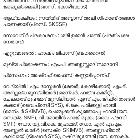
പ്രാര്‍ത്ഥന
:
സയ്യിദ് മുഹമ്മദ് കോയ തങ്ങള്‍
ജമലുല്ലൈലി (ഖാസി, കോഴിക്കോട്)
ആധ്യക്ഷ്യം
:
സയ്യിദ് അബ്ബാസ് അലി ശിഹാബ് തങ്ങള്‍
പാണക്കാട് (പ്രസി. SKSSF)
സോവനീര്‍ പ്രകാശനം
:
ശ്രീ ഉമ്മന്‍ ചാണ്ടി (പ്രതിപക്ഷ
നേതാവ്)
ഏറ്റുവാങ്ങല്‍
:
ഹാഷിം ജീപാസ് (ബഹറൈന്‍)
മുഖ്യ പ്രഭാഷണം
:
എം.പി. അബ്ദുസ്സമദ് സമദാനി
പ്രസംഗം
:
അഷ്റഫ് ഫൈസി കണ്ണാടിപ്പറന്പ്
വേദിയില്‍
:
എം. ഭാസ്കരന്‍ (മേയര്‍, കോഴിക്കോട്), എം.ടി.
അബ്ദുല്ല മുസ്‍ലിയാര്‍ (മെന്പര്‍, ഫത്‍വ കമ്മിറ്റി),
ചേലക്കാട് മുഹമ്മദ് മുസ്‍ലിയാര്‍, എസ്.എം. ജിഫ്രി തങ്ങള്‍
കക്കാട് (വൈ.പ്രസി SYS), ടി.കെ. പരീക്കുട്ടി ഹാജി
(മെന്പര്‍ SKIMVB), ചെമ്മുക്കല്‍ കുഞ്ഞാപ്പു ഹാജി (ജന.
സെക്ര. SMF), വി. മോയീന്‍ ഹാജി മുക്കം (വൈ. പ്രസി.
SMF), ഡോ. യു.വി.കെ. മുഹമ്മദ്, ഡോ. എന്‍.എ.എം.
അബ്ദുല്‍ ഖാദിര്‍ (സെക്ര. SKIMVB), അബ്ദുറഹ്‍മാന്‍
കല്ലായി (ട്രഷറര്‍ SYS), റഷീദ് മുണ്ടേരി (ജന. സെക്ര.