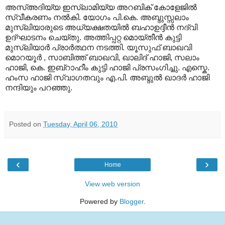
അസ്അദിയ്യ ഇസ്‍ലാമിയ്യ അറബിക് കോളേജില്‍
സ്വീകരണം നല്‍കി. യോഗം പി.കെ. അബ്ദുസ്സലാം
മുസ്‍ലിയാരുടെ അധ്യക്ഷതയില്‍ ബഹാഉദ്ദീന്‍ നദ്‍വി
ഉദ്ഘാടനം ചെയ്തു. അത്തിപ്പറ്റ മൊയ്തീന്‍ കുട്ടി
മുസ്‍ലിയാര്‍ പ്രാര്‍ത്ഥന നടത്തി. യൂസുഫ് ബാഖവി
മൊറയൂര്‍ , സാബിത്ത് ബാഖവി, ഖാലിദ് ഹാജി, സലാം
ഹാജി, കെ. ഇബ്റാഹീം കുട്ടി ഹാജി പ്രസംഗിച്ചു. എസ്കെ.
ഹംസ ഹാജി സ്വാഗതവും എ.പി. അബ്ദുല്‍ ഖാദര്‍ ഹാജി
നന്ദിയും പറഞ്ഞു.
Posted on
Tuesday, April 06, 2010
‹
›
Home
View web version
Powered by
Blogger
.