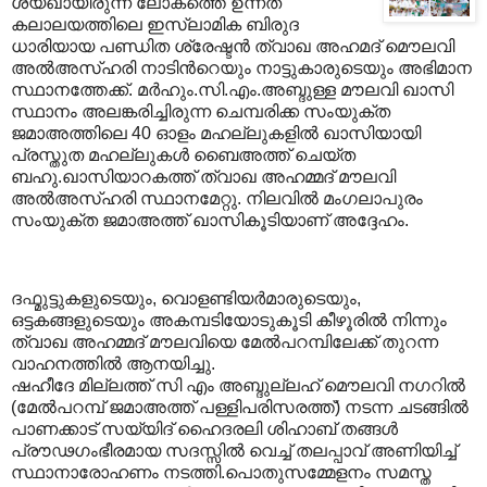
ശയ്ഖായിരുന്ന ലോകത്തെ ഉന്നത
കലാലയത്തിലെ ഇസ്ലാമിക ബിരുദ
ധാരിയായ പണ്ഡിത ശ്രേഷ്ടന്‍ ത്വാഖ അഹമദ്‌ മൌലവി
അല്‍അസ്ഹരി നാടിന്‍റെയും നാട്ടുകാരുടെയും അഭിമാന
സ്ഥാനത്തേക്ക്‌. മര്‍ഹും.സി.എം.അബ്ദുള്ള മൗലവി ഖാസി
സ്ഥാനം അലങ്കരിച്ചിരുന്ന ചെമ്പരിക്ക സംയുക്ത
ജമാഅത്തിലെ 40 ഓളം മഹല്ലുകളില്‍ ഖാസിയായി
പ്രസ്തുത മഹല്ലുകള്‍ ബൈഅത്ത് ചെയ്ത
ബഹു.ഖാസിയാറകത്ത് ത്വാഖ അഹമ്മദ് മൗലവി
അല്‍അസ്ഹരി സ്ഥാനമേറ്റു. നിലവില്‍ മംഗലാപുരം
സംയുക്ത ജമാഅത്ത് ഖാസികൂടിയാണ് അദ്ദേഹം.
ദഫ്മുട്ടുകളുടെയും, വൊളണ്ടിയര്‍മാരുടെയും,
ഒട്ടകങ്ങളുടെയും അകമ്പടിയോടുകൂടി കീഴൂരില്‍ നിന്നും
ത്വാഖ അഹമ്മദ് മൗലവിയെ മേല്‍പറമ്പിലേക്ക് തുറന്ന
വാഹനത്തില്‍ ആനയിച്ചു.
ഷഹീദേ മില്ലത്ത്‌ സി എം അബ്ദുല്ലഹ് മൌലവി നഗറില്‍
(മേല്‍പറമ്പ് ജമാഅത്ത് പള്ളിപരിസരത്ത്) നടന്ന ചടങ്ങില്‍
പാണക്കാട് സയ്യിദ് ഹൈദരലി ശിഹാബ് തങ്ങള്‍
പ്രൗഢഗംഭീരമായ സദസ്സില്‍ വെച്ച് തലപ്പാവ് അണിയിച്ച്
സ്ഥാനാരോഹണം നടത്തി.പൊതുസമ്മേളനം സമസ്ത