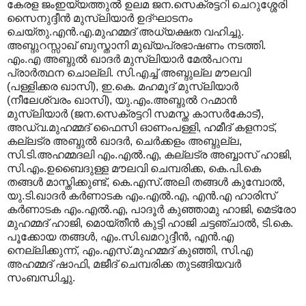
കേരള ജംഇയ്യത്തുല്‍ ഉലമ ജന.സെക്രട്ടറി ചെറുശ്ശേരി
സൈനുദ്ദീന്‍ മുസ്ലിയാര്‍ ഉദ്ഘാടനം
ചെയ്തു.എന്‍.എ.മുഹമ്മദ് അധ്യക്ഷത വഹിച്ചു.
അബ്ദുറസ്സാഖ് ബുസ്താനി മുഖ്യപ്രഭാഷണം നടത്തി.
എം.എ അബ്ദുല്‍ ഖാദര്‍ മുസ്ലിയാര്‍ മേല്‍പറമ്പ
പ്രാര്‍ത്ഥന ചൊല്ലി. സി.എച്ച് അബ്ദുല്ല മൗലവി
(പള്ളിക്കര ഖാസി), ഇ.കെ. മഹമൂദ് മുസ്ലിയാര്‍
(നീലേശ്വരം ഖാസി), യു.എം.അബ്ദുല്‍ റഹ്മാന്‍
മുസ്ലിയാര്‍ (ജന.സെക്രട്ടറി സമസ്ത കാസര്‍കോട്),
അഡ്വ.മുഹമ്മദ്‌ ഫൈസി ഓണംപള്ളി, ഹമീദ് കളനാട്,
കല്ലട്ര അബ്ദുല്‍ ഖാദര്‍, ചെര്‍ക്കളം അബ്ദുല്ല,
സി.ടി.അഹമ്മദലി എം.എല്‍.എ, കല്ലട്ര അബ്ബാസ് ഹാജി,
സി.എം.ഉബൈദുള്ള മൗലവി ചെമ്പരിക്ക, കെ.പി.കെ
തങ്ങള്‍ മാസ്തിക്കുണ്ട്, കെ.എസ്.അലി തങ്ങള്‍ കുമ്പോല്‍,
യു.ടി.ഖാദര്‍ കര്‍ണാടക എം.എല്‍.എ, എന്‍.എ ഹാരിസ്
കര്‍ണാടക എം.എല്‍.എ, പാദൂര്‍ കുഞ്ഞാമു ഹാജി, മെട്രോ
മുഹമ്മദ് ഹാജി, മൊയ്തീന്‍ കുട്ടി ഹാജി ചട്ടഞ്ചാല്‍, ടി.കെ.
പൂക്കോയ തങ്ങള്‍, എം.സി.ഖമറുദ്ദീന്‍, എന്‍.എ
നെല്ലിക്കുന്ന്, എം.എസ്.മുഹമ്മദ് കുഞ്ഞി, സി.എ
അഹമ്മദ് ഷാഫി, മജീദ് ചെമ്പരിക്ക തുടങ്ങിയവര്‍
സംബന്ധിച്ചു.