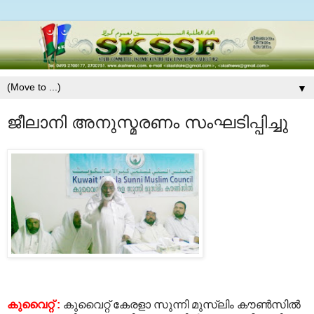
▼
ജീലാനി അനുസ്മരണം സംഘടിപ്പിച്ചു
കുവൈറ്റ് :
കുവൈറ്റ് കേരളാ സുന്നി മുസ്ലിം കൗണ്‍സില്‍