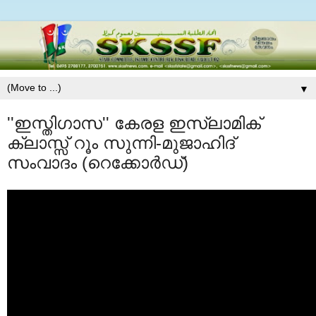
▼
''ഇസ്തിഗാസ'' കേരള ഇസ്ലാമിക്‌
ക്ലാസ്സ്‌ റൂം സുന്നി-മുജാഹിദ്
സംവാദം (റെക്കോർഡ്‌)