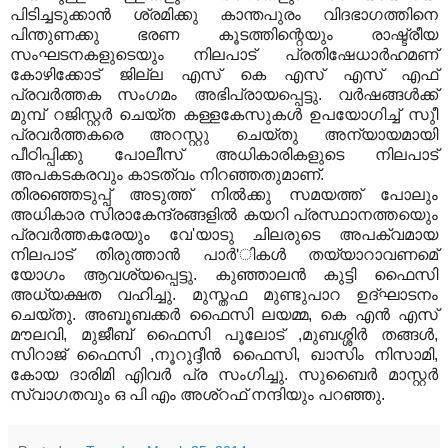
പിടിച്ചടുക്കാന്‍ ശ്രമിക്കു കാന്തപുരം വിദഭാഗത്തിനെ
പിന്തുണക്കു ഭരണ കൂടത്തിന്റെയും രാഷ്ട്രീയ
സംഘടനകളുടെയും നിലപാട് പ്രതിഷേധാര്‍ഹമണ്
കോഴിക്കോട് ജില്ല എസ് കെ എസ് എസ് എഫ്
പ്രവര്‍ത്തക സംഗമം അഭിപ്രായപ്പെട്ടു. വര്‍ഷങ്ങള്‍ക്ക്
മുമ്പ് റജിസ്റ്റര്‍ ചെയ്ത കള്ളകേസുകള്‍ ഉപയോഗിച്ച് സുീ
പ്രവര്‍ത്തകരെ അറസ്റ്റു ചെയ്തു അന്യായമായി
പീഠിപ്പിക്കു പോലീസ് അധികാരികളുടെ നിലപാട്
അപകടകരവും കാടത്വം നിറഞ്ഞതുമാണ്.
തിരഞ്ഞെടുപ്പ് അടുത്ത് നില്‍ക്കു സമയത്ത് പോലും
അധികാര സിരാകേന്ദ്രങ്ങളില്‍ കയറി പ്രസ്ഥാനത്തയെും
പ്രവര്‍ത്തകരേയും വേ'യാടു ചിലരുടെ അപക്വമായ
നിലപാട് തിരുത്താന്‍ പാര്‍'ികള്‍ തയ്യാറാവണമെ്
യോഗം ആവശ്യപ്പെട്ടു. കുഞ്ഞാലന്‍ കുട്ടി ഫൈസി
അധ്യക്ഷത വഹിച്ചു.
മുസ്തഫ മുണ്ടുപാറ ഉദ്ഘാടനം
ചെയ്തു. അബൂബക്കര്‍ ഫൈസി ലയമ്മ, കെ എന്‍ എസ്
മൗലവി, മുജീബ് ഫൈസി പൂലോട് ,മുബശ്ശിര്‍ തങ്ങള്‍,
സിറാജ് ഫൈസി ,നൂറുദ്ദീന്‍ ഫൈസി, ഖാസിം നിസാമി,
കോയ ദാരിമി എിവര്‍ പ്ര സംഗിച്ചു. സുബൈര്‍ മാസ്റ്റര്‍
സ്വാഗതവും ഒ പി എം അശ്‌റഫ് നന്ദിയും പറഞ്ഞു.