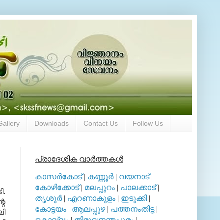
Gallery
Downloads
Contact Us
Follow Us
പ്രാദേശിക വാര്‍ത്തകള്‍
കാസര്‍കോട്
|
കണ്ണൂര്‍
|
വയനാട്
|
കോഴിക്കോട്
|
മലപ്പുറം
|
പാലക്കാട്
|
ി.
തൃശൂര്‍
|
എറണാകുളം
|
ഇടുക്കി
|
റെ
കോട്ടയം
|
ആലപ്പുഴ
|
പത്തനംതിട്ട
|
ി
കൊല്ലം
|
തിരുവനന്തപുരം
|