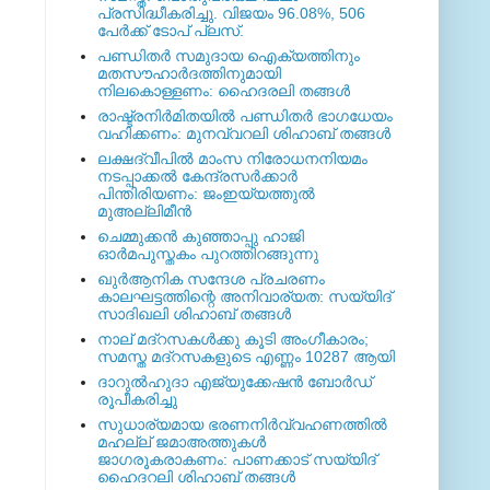
പ്രസിദ്ധീകരിച്ചു. വിജയം 96.08%, 506
പേര്‍ക്ക് ടോപ് പ്ലസ്.
പണ്ഡിതര്‍ സമുദായ ഐക്യത്തിനും
മതസൗഹാര്‍ദത്തിനുമായി
നിലകൊള്ളണം: ഹൈദരലി തങ്ങള്‍
രാഷ്ട്രനിര്‍മിതയില്‍ പണ്ഡിതര്‍ ഭാഗധേയം
വഹിക്കണം: മുനവ്വറലി ശിഹാബ് തങ്ങള്‍
ലക്ഷദ്വീപില്‍ മാംസ നിരോധനനിയമം
നടപ്പാക്കല്‍ കേന്ദ്രസര്‍ക്കാര്‍
പിന്തിരിയണം: ജംഇയ്യത്തുല്‍
മുഅല്ലിമീന്‍
ചെമ്മുക്കന്‍ കുഞ്ഞാപ്പു ഹാജി
ഓര്‍മപുസ്തകം പുറത്തിറങ്ങുന്നു
ഖുര്‍ആനിക സന്ദേശ പ്രചരണം
കാലഘട്ടത്തിന്റെ അനിവാര്യത: സയ്യിദ്
സാദിഖലി ശിഹാബ് തങ്ങള്‍
നാല് മദ്‌റസകള്‍ക്കു കൂടി അംഗീകാരം;
സമസ്ത മദ്‌റസകളുടെ എണ്ണം 10287 ആയി
ദാറുല്‍ഹുദാ എജ്യുക്കേഷന്‍ ബോര്‍ഡ്
രൂപീകരിച്ചു
സുധാര്യമായ ഭരണനിര്‍വ്വഹണത്തില്‍
മഹല്ല് ജമാഅത്തുകള്‍
ജാഗരൂകരാകണം: പാണക്കാട് സയ്യിദ്
ഹൈദറലി ശിഹാബ് തങ്ങള്‍