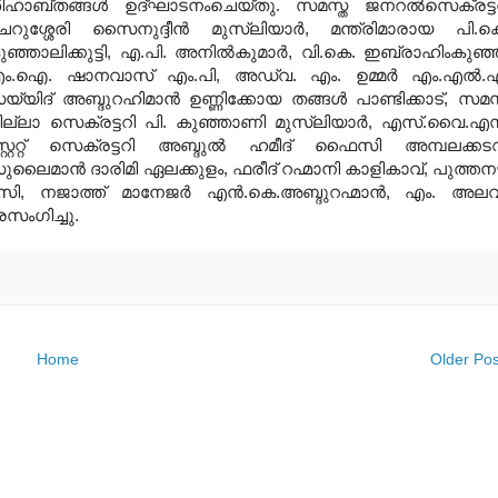
ിഹാബ്തങ്ങള്‍ ഉദ്ഘാടനംചെയ്തു. സമസ്ത ജനറല്‍സെക്രട്ട
െറുശ്ശേരി സൈനുദ്ദീന്‍ മുസ്‌ലിയാര്‍, മന്ത്രിമാരായ പി.ക
ുഞ്ഞാലിക്കുട്ടി, എ.പി. അനില്‍കുമാര്‍, വി.കെ. ഇബ്രാഹിംകുഞ്ഞ
ം.ഐ. ഷാനവാസ് എം.പി, അഡ്വ. എം. ഉമ്മര്‍ എം.എല്‍.
യ്യിദ് അബ്ദുറഹിമാന്‍ ഉണ്ണിക്കോയ തങ്ങള്‍ പാണ്ടിക്കാട്, സമസ
ില്ലാ സെക്രട്ടറി പി. കുഞ്ഞാണി മുസ്‌ലിയാര്‍, എസ്.വൈ.എ
്റ്റേറ്റ് സെക്രട്ടറി അബ്ദുല്‍ ഹമീദ് ഫൈസി അമ്പലക്കടവ
ുലൈമാന്‍ ദാരിമി ഏലക്കുളം, ഫരീദ് റഹ്മാനി കാളികാവ്, പുത്തന
 നജാത്ത് മാനേജര്‍ എന്‍.കെ.അബ്ദുറഹ്മാന്‍, എം. അലവ
രസംഗിച്ചു.
Home
Older Pos