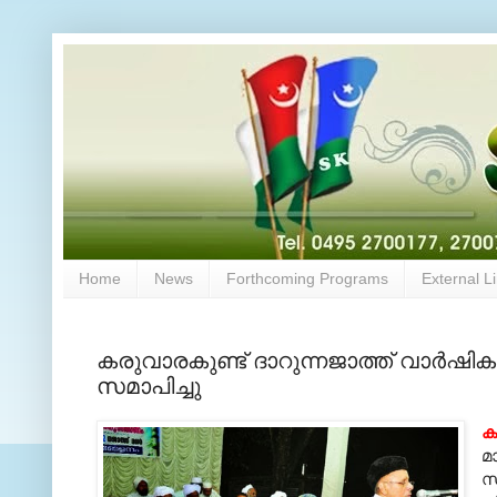
Home
News
Forthcoming Programs
External L
കരുവാരകുണ്ട് ദാറുന്നജാത്ത് വാര്‍ഷി
സമാപിച്ചു
ക
മ
സ