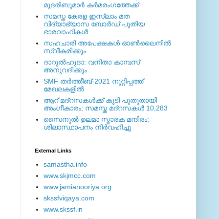
മുദരിബുമാര്‍ കര്‍മരംഗത്തേക്ക്
സമസ്ത കേരള ഇസ്ലാം മത
വിദ്യാഭ്യാസ ബോര്‍ഡ് പുതിയ
ഭാരവാഹികള്‍
സഹചാരി അപേക്ഷകൾ ഓൺലൈനിൽ
സ്വീകരിക്കും
ദാറുല്‍ഹുദാ: വനിതാ കാമ്പസ്
അനുവദിക്കും
SMF തര്‍ത്തീബ്-2021 നൂറ്റിപ്പത്ത്
മേഖലകളില്‍
ആറ് മദ്റസകള്‍ക്ക് കൂടി പുതുതായി
അംഗീകാരം; സമസ്ത മദ്റസകള്‍ 10,283
സൈനുല്‍ ഉലമാ സ്മാരക മന്ദിരം;
ശിലാസ്ഥാപനം നിര്‍വഹിച്ചു
External ‎Links
samastha.info
www.skjmcc.com
www.jamianooriya.org
skssfviqaya.com
www.skssf.in