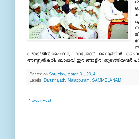
ശ
ച
ക
എ
സ
ജ
സ
സ
മൊയ്തീന്‍ഫൈസി, വാക്കോട് മൊയ്തീന്‍ ഫൈസി,
അബ്ദുല്‍കരീം ബാഖവി ഇരിങ്ങാട്ടിരി തുടങ്ങിയവര്‍ പ്
Posted on
Saturday, March 01, 2014
Labels:
Darunnajath
,
Malappuram
,
SAMMELANAM
Newer Post