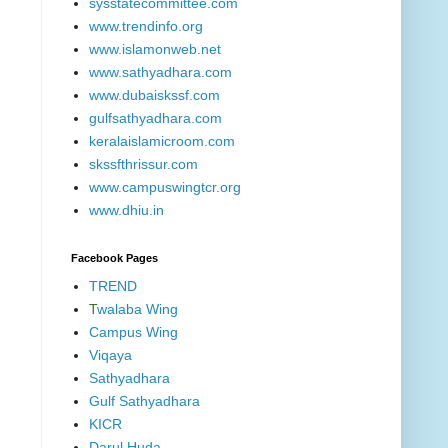
sysstatecommittee.com
www.trendinfo.org
www.islamonweb.net
www.sathyadhara.com
www.dubaiskssf.com
gulfsathyadhara.com
keralaislamicroom.com
skssfthrissur.com
www.campuswingtcr.org
www.dhiu.in
Facebook Pages
TREND
T
walaba Wing
Campus Wing
Viqaya
Sathyadhara
Gulf Sathyadhara
KICR
Darul Huda