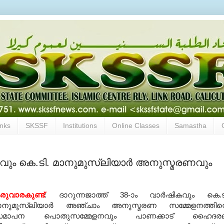
inks
SKSSF
Institutions
Online Classes
Samastha
കവും കെ.ടി. മാനുമുസ്‌ലിയാര്‍ അനുസ്മരണവും
രുവാരകുണ്ട്
: ദാറുന്നജാത്ത് 38-ാം വാര്‍ഷികവും കെ.ട
ാനുമുസ്‌ലിയാര്‍ അഞ്ചാം അനുസ്മരണ സമ്മേളനത്തിന്
മാപന പൊതുസമ്മേളനവും പാണക്കാട് ഹൈദരല