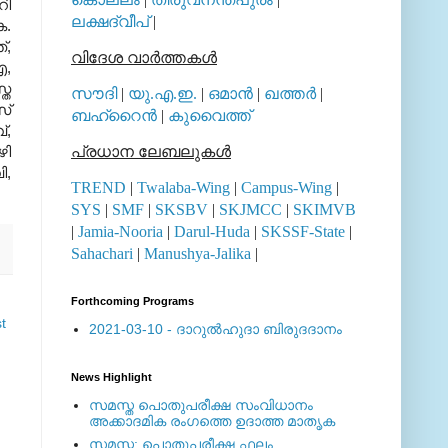
റി
ലക്ഷദ്വീപ്
|
െ.
്,
വിദേശ വാര്‍ത്തകള്‍
എ,
്ത
സൗദി
|
യു.എ.ഇ.
|
ഒമാന്‍
|
ഖത്തര്‍
|
സ്
ബഹ്റൈന്‍
|
കുവൈത്ത്
്,
ഴി
പ്രധാന ലേബലുകള്‍
ി,
TREND
|
Twalaba-Wing
|
Campus-Wing
|
SYS
|
SMF
|
SKSBV
|
SKJMCC
|
SKIMVB
|
Jamia-Nooria
|
Darul-Huda
|
SKSSF-State
|
Sahachari
|
Manushya-Jalika
|
Forthcoming Programs
t
2021-03-10 - ദാറുല്‍ഹുദാ ബിരുദദാനം
News Highlight
സമസ്ത പൊതുപരീക്ഷ സംവിധാനം
അക്കാദമിക രംഗത്തെ ഉദാത്ത മാതൃക
സമസ്ത: പൊതുപരീക്ഷ ഫലം