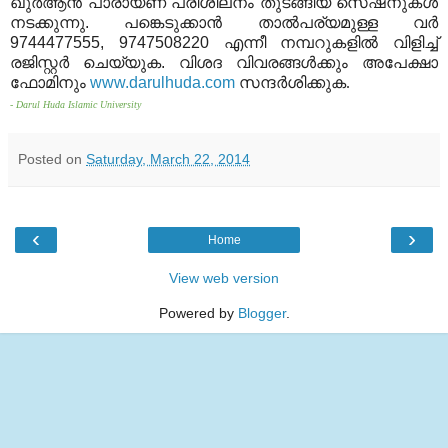
ഖുര്‍ആന്‍ പാരായണ പരിശീലനം തുടങ്ങിയ സെഷനുകള്‍
നടക്കുന്നു
.
പങ്കെടുക്കാന്‍ താല്‍പര്യമുള്ള വര്‍
9744477555, 9747508220
എന്നീ നമ്പറുകളില്‍ വിളിച്ച്
രജിസ്റ്റര്‍ ചെയ്യുക
.
വിശദ വിവരങ്ങള്‍ക്കും അപേക്ഷാ
ഫോമിനും
www.darulhuda.com
സന്ദര്‍ശിക്കുക.
-
Darul Huda Islamic University
Posted on
Saturday, March 22, 2014
‹
›
Home
View web version
Powered by
Blogger
.