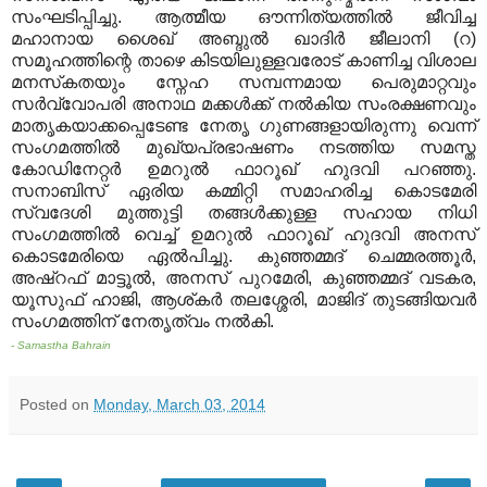
സംഘടിപ്പിച്ചു
.
ആത്മീയ ഔന്നിത്യത്തില്‍ ജീവിച്ച
മഹാനായ ശൈഖ് അബ്ദുല്‍ ഖാദിര്‍ ജീലാനി
(
റ
)
സമൂഹത്തിന്റെ താഴെ കിടയിലുള്ളവരോട് കാണിച്ച വിശാല
മനസ്‌കതയും സ്നേഹ സമ്പന്നമായ പെരുമാറ്റവും
സര്‍വ്വോപരി അനാഥ മക്കള്‍ക്ക് നല്‍കിയ സംരക്ഷണവും
മാതൃകയാക്കപ്പെടേണ്ട നേതൃ ഗുണങ്ങളായിരുന്നു വെന്ന്
സംഗമത്തില്‍ മുഖ്യപ്രഭാഷണം നടത്തിയ സമസ്ത
കോഡിനേറ്റര്‍ ഉമറുല്‍ ഫാറൂഖ് ഹുദവി പറഞ്ഞു
.
സനാബിസ് ഏരിയ കമ്മിറ്റി സമാഹരിച്ച കൊടമേരി
സ്വദേശി മുത്തുട്ടി തങ്ങള്‍ക്കുള്ള സഹായ നിധി
സംഗമത്തില്‍ വെച്ച് ഉമറുല്‍ ഫാറൂഖ് ഹുദവി അനസ്
കൊടമേരിയെ ഏല്‍പിച്ചു
.
കുഞ്ഞമ്മദ് ചെമ്മരത്തൂര്‍
,
അഷ്‌റഫ് മാട്ടൂല്‍
,
അനസ് പുറമേരി
,
കുഞ്ഞമ്മദ് വടകര
,
യൂസുഫ് ഹാജി
,
ആശ്കര്‍ തലശ്ശേരി
,
മാജിദ് തുടങ്ങിയവര്‍
സംഗമത്തിന് നേതൃത്വം നല്‍കി
.
- Samastha Bahrain
Posted on
Monday, March 03, 2014