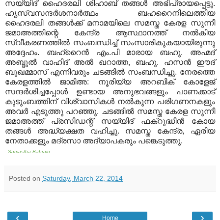
സയ്യിദ് ഹൈദരലി ശിഹാബ് തങ്ങള്‍ അഭിപ്രായപ്പെട്ടു
.
ഹൃസ്വസന്ദര്‍ശനാര്‍ത്ഥം ബഹറൈനിലെത്തിയ
ഹൈദരലി തങ്ങള്‍ക്ക് മനാമയിലെ സമസ്ത കേരള സുന്നീ
ജമാഅത്തിന്റെ കേന്ദ്ര ആസ്ഥാനത്ത് നല്‍കിയ
സ്വീകരണത്തില്‍ സംബന്ധിച്ച് സംസാരികുകയായിരുന്നു
അദ്ദേഹം
.
ബഹ്‌റൈന്‍ എം
.
പി മാരായ ബഹു
.
അഹ്മദ്
അബ്ദുല്‍ വാഹിദ് അല്‍ ഖറാത്ത
,
ബഹു
.
ഹസന്‍ ഈദ്
ബുഖമ്മാസ് എന്നിവരും ചടങ്ങില്‍ സംബന്ധിച്ചു
.
നേരത്തെ
കേരളത്തില്‍ ജാമിഅ
:
നൂരിയ്യ അറബിക് കോളേജ്
സന്ദര്‍ശിച്ചപ്പോള്‍ ഉണ്ടായ അനുഭവങ്ങളും പാണക്കാട്
കുടുംബത്തിന് വിശ്വാസികള്‍ നല്‍കുന്ന പരിഗണനകളും
അവര്‍ എടുത്തു പറഞ്ഞു
.
ചടങ്ങില്‍ സമസ്ത കേരള സുന്നീ
ജമാഅത്ത് പ്രസിഡന്റ് സയ്യിദ് ഫക്‌റുദ്ധീന്‍ കോയ
തങ്ങള്‍ അദ്ധ്യക്ഷത വഹിച്ചു
.
സമസ്ത കേന്ദ്ര
,
ഏരിയ
നേതാക്കളും മദ്രസാ അദ്യാപകരും പങ്കെടുത്തു
.
- Samastha Bahrain
Posted on
Saturday, March 22, 2014
‹
›
Home