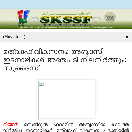
▼
മത്വാഫ് വികസനം: അബ്ബാസി
ഇടനാഴികള്‍ അതേപടി നിലനിര്‍ത്തും:
സുദൈസ്
റിയാദ്
: മസ്ജിദുല്‍ ഹറാമില്‍ അബ്ബാസിയ കാലത്ത്
നിര്‍മ്മിച്ച ഇടനാഴികള്‍ മത്വാഫ് വികസന പദ്ധതിയില്‍