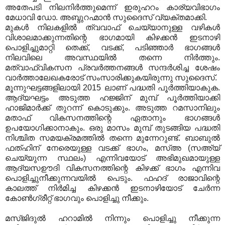
അതേപടി നിലനിര്‍ത്തുമെന്ന് ഇരുഹറം കാര്യവിഭാഗം
മേധാവി ഡോ. അബ്ദുറഹ്മാന്‍ സുദൈസ് വ്യക്തമാക്കി.
മുകള്‍ നിലകളില്‍ ത്വവാഫ് ചെയ്യാനുള്ള വഴികള്‍
വിശാലമാക്കുന്നതിന്റെ ഭാഗമായി കിഴക്കന്‍ ഇടനാഴി
പൊളിച്ചുമാറ്റി തെക്ക്, വടക്ക്, പടിഞ്ഞാര്‍ ഭാഗങ്ങള്‍
നിലവിലെ അവസ്ഥയില്‍ തന്നെ നിര്‍ത്തും.
മത്വാഫ്‌വികസന പ്രവര്‍ത്തനങ്ങള്‍ സന്ദര്‍ശിച്ച ശേഷം
വാര്‍ത്താലേഖകരോട് സംസാരിക്കുകയിരുന്നു സുദൈസ്.
മൂന്നുഘട്ടങ്ങളിലായി 2015 ലാണ് പദ്ധതി പൂര്‍ത്തിയാകുക.
ആദ്യഘട്ടം അടുത്ത ഹജ്ജിന് മുമ്പ് പൂര്‍ത്തിയാക്കി
ഹാജിമാര്‍ക്ക് തുറന്ന് കൊടുക്കും. അടുത്ത റമസാനിലും
മതാഫ് വികസനത്തിന്റെ ഏതാനും ഭാഗങ്ങള്‍
ഉപയോഗിക്കാനാകും. ഒരു മാസം മുമ്പ് തുടങ്ങിയ പദ്ധതി
നിശ്ചിത സമയക്രമത്തില്‍ തന്നെ മുന്നേറുണ്ട്. ബാബുല്‍
ഫത്ഹിന് നേരെയുള്ള വടക്ക് ഭാഗം, മസ്അ (സഅ്‌യ്
ചെയ്യുന്ന സ്ഥലം) എന്നിവയോട് അഭിമുഖമായുള്ള
ആദ്യസഊദി വികസനത്തിന്റെ കിഴക്ക് ഭാഗം എന്നിവ
പൊളിച്ചുനീക്കുന്നവയില്‍ പെടും. ഫഹദ് രാജാവിന്റെ
കാലത്ത് നിര്‍മിച്ച കിഴക്കന്‍ ഇടനാഴിയോട് ചേര്‍ന്ന
കോണ്‍ഗ്രീറ്റ് ഭാഗവും പൊളിച്ചു നീക്കും.
മസ്ജിദുല്‍ ഹറാമില്‍ നിന്നും പൊളിച്ചു നീക്കുന്ന